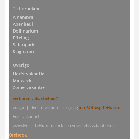
Te bezoeken
Alhambra
Apenheul
Dolfinarium
Efteling
Safaripark
Slagharen
Overige
Herfstvakantie
Midweek
Zomervakantie
verhuren vakantiehuis?
vragen | ideeën? wij horen ze graag
info@HuisjeTeHuur.nl
Fijne vakantie!
www.HuisjeTeHuur.nl, zoek een vriendelijk vakantiehuis
Omhoog