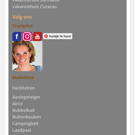
vakantiehuis Curacao
Volg ons
Trustpilot
huisje te huur
Madeleine
Faciliteiten
Aanlegsteiger
Airco
Bubbelbad
Buitenkeuken
Campingbed
Laadpaal