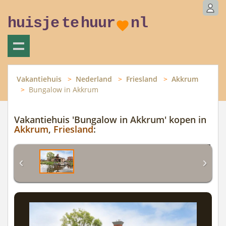
huisje
te
huur
nl
Vakantiehuis
Nederland
Friesland
Akkrum
Bungalow in Akkrum
Vakantiehuis 'Bungalow in Akkrum' kopen in
Akkrum
,
Friesland
: