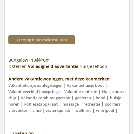
<< terug naar zoekresultaat
Bungalow in Akkrum
8
sterren
Volledigheid advertentie
HuisjeTeKoop
Andere vakantiewoningen, met deze kenmerken:
|
|
Vakantiehuisje aanlegsteiger
Vakantiehuisje boot
|
|
Vakantieverblijf boxsprings
Vakantie centrum
Huisje huren
|
|
|
|
chip
Vakantie combimagnetron
genieten
hond
huisje
|
|
|
|
|
huren
koffiezetapparaat
massage
recreatie
sporters
|
|
|
|
|
viervoeter
vinci
watersporter
wellness
whirlpool
Zoeken op