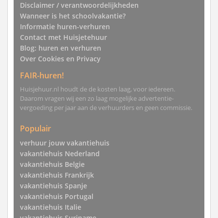
Disclaimer / verantwoordelijkheden
Wanneer is het schoolvakantie?
Informatie huren-verhuren
Contact met Huisjetehuur
Blog: huren en verhuren
Over Cookies en Privacy
FAIR-huren!
Huisjehuur.nl houdt de de kosten laag, voor iedereen.
Daarom vragen wij een zo laag mogelijke advertentie-
vergoeding per jaar aan de verhuurders en geen commissie.
Populair
verhuur jouw vakantiehuis
vakantiehuis Nederland
vakantiehuis Belgie
vakantiehuis Frankrijk
vakantiehuis Spanje
vakantiehuis Portugal
vakantiehuis Italie
vakantiehuis Suriname