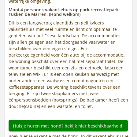
waterrijke omgeving.
Mooi 4 persoons vakantiehuis op park recreatiepark
Tusken de Marren. (Hond welkom)
Dit is een langwerpig eigentijds en gelijkvloers
vakantiehuis met veel ruimte en licht om optimaal te
genieten van het Friese landschap. De accommodaties
zijn allen gelegen aan het doorgaande vaarwater en
beschikken over een eigen steiger. Er is
parkeergelegenheid voor één auto bij de accommodatie.,
De woning beschikt over een hal met separaat toilet. De
woonkamer beschikt over een zit- en eethoek, flatscreen
televisie en WiFi. Er is een open keuken aanwezig met
onder andere een vaatwasser, combimagnetron en
koffiezetapparaat. De woning beschikt tevens over een
berging. Er zijn twee slaapkamers met twee
éénpersoonsbedden (boxsprings). De badkamer heeft een
douche(cabine) en een wastafel en toilet.
Huisje huren met hond? bekijk hier beschikbaarheid!
Boek hier je vakantie met de hond. In dit vakantiehuis is je