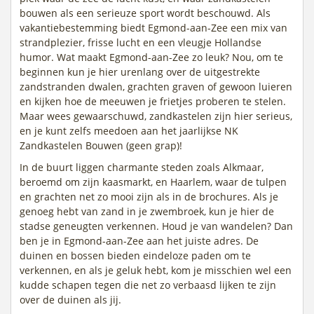
bouwen als een serieuze sport wordt beschouwd. Als
vakantiebestemming biedt Egmond-aan-Zee een mix van
strandplezier, frisse lucht en een vleugje Hollandse
humor. Wat maakt Egmond-aan-Zee zo leuk? Nou, om te
beginnen kun je hier urenlang over de uitgestrekte
zandstranden dwalen, grachten graven of gewoon luieren
en kijken hoe de meeuwen je frietjes proberen te stelen.
Maar wees gewaarschuwd, zandkastelen zijn hier serieus,
en je kunt zelfs meedoen aan het jaarlijkse NK
Zandkastelen Bouwen (geen grap)!
In de buurt liggen charmante steden zoals Alkmaar,
beroemd om zijn kaasmarkt, en Haarlem, waar de tulpen
en grachten net zo mooi zijn als in de brochures. Als je
genoeg hebt van zand in je zwembroek, kun je hier de
stadse geneugten verkennen. Houd je van wandelen? Dan
ben je in Egmond-aan-Zee aan het juiste adres. De
duinen en bossen bieden eindeloze paden om te
verkennen, en als je geluk hebt, kom je misschien wel een
kudde schapen tegen die net zo verbaasd lijken te zijn
over de duinen als jij.