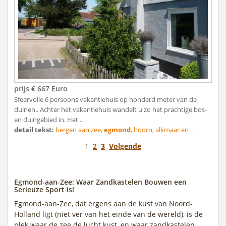
prijs € 667 Euro
Sfeervolle 6 persoons vakantiehuis op honderd meter van de
duinen.. Achter het vakantiehuis wandelt u zo het prachtige bos-
en duingebied in. Het ..
detail tekst:
bergen aan zee,
egmond
, hoorn, alkmaar en . .
1
2
3
Volgende
Egmond-aan-Zee: Waar Zandkastelen Bouwen een
Serieuze Sport is!
Egmond-aan-Zee, dat ergens aan de kust van Noord-
Holland ligt (niet ver van het einde van de wereld), is de
plek waar de zee de lucht kust, en waar zandkastelen