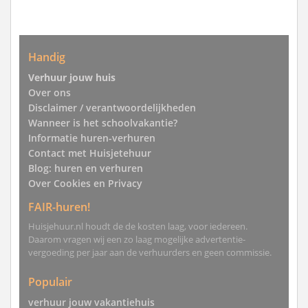
Handig
Verhuur jouw huis
Over ons
Disclaimer / verantwoordelijkheden
Wanneer is het schoolvakantie?
Informatie huren-verhuren
Contact met Huisjetehuur
Blog: huren en verhuren
Over Cookies en Privacy
FAIR-huren!
Huisjehuur.nl houdt de de kosten laag, voor iedereen.
Daarom vragen wij een zo laag mogelijke advertentie-
vergoeding per jaar aan de verhuurders en geen commissie.
Populair
verhuur jouw vakantiehuis