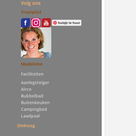
Volg ons
Trustpilot
huisje te huur
Madeleine
Faciliteiten
Aanlegsteiger
Airco
Bubbelbad
Buitenkeuken
Campingbed
Laadpaal
Omhoog