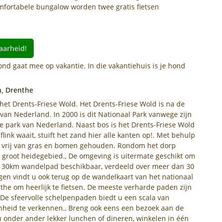
omfortabele bungalow worden twee gratis fietsen
aarheid!
ond gaat mee op vakantie. In die vakantiehuis is je hond
n, Drenthe
het Drents-Friese Wold. Het Drents-Friese Wold is na de
an Nederland. In 2000 is dit Nationaal Park vanwege zijn
e park van Nederland. Naast bos is het Drents-Friese Wold
ink waait, stuift het zand hier alle kanten op!. Met behulp
r vrij van gras en bomen gehouden. Rondom het dorp
 groot heidegebied., De omgeving is uitermate geschikt om
m 130km wandelpad beschikbaar, verdeeld over meer dan 30
n vindt u ook terug op de wandelkaart van het nationaal
the om heerlijk te fietsen. De meeste verharde paden zijn
 De sfeervolle schelpenpaden biedt u een scala van
nheid te verkennen., Breng ook eens een bezoek aan de
u onder ander lekker lunchen of dineren, winkelen in één