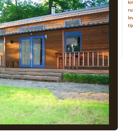
ki
ru
le
ti