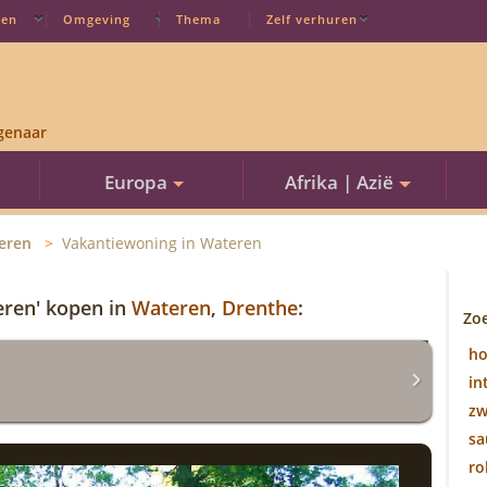
ten
Omgeving
Thema
Zelf verhuren
genaar
Europa
Afrika | Azië
eren
Vakantiewoning in Wateren
eren' kopen in
Wateren
,
Drenthe
:
Zo
h
in
z
sa
ro