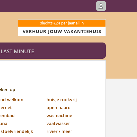
slechts €24 per jaar all in
VERHUUR JOUW VAKANTIEHUIS
LAST MINUTE
eken op
ond welkom
huisje rookvrij
ternet
open haard
wembad
wasmachine
una
vaatwasser
lstoelvriendelijk
rivier / meer