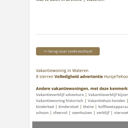
<< terug naar zoekresultaat
Vakantiewoning in Wateren
8
sterren
Volledigheid advertentie
HuisjeTeKo
Andere vakantiewoningen, met deze kenmerk
|
Vakantieverblijf adventure
Vakantieverblijf bijzo
|
Vakantiewoning historisch
Vakantiehuis honden
|
|
|
kinderbed
kinderstoel
kleine
koffiezetappara
|
|
|
|
schoon
sfeervol
veenhuizen
verblijf
viervoe