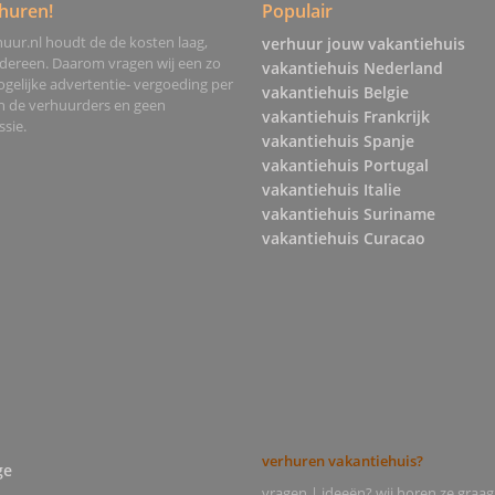
huren!
Populair
uur.nl houdt de de kosten laag,
verhuur jouw vakantiehuis
edereen. Daarom vragen wij een zo
vakantiehuis Nederland
gelijke advertentie- vergoeding per
vakantiehuis Belgie
an de verhuurders en geen
vakantiehuis Frankrijk
sie.
vakantiehuis Spanje
vakantiehuis Portugal
vakantiehuis Italie
vakantiehuis Suriname
vakantiehuis Curacao
verhuren vakantiehuis?
ge
vragen | ideeën? wij horen ze graag