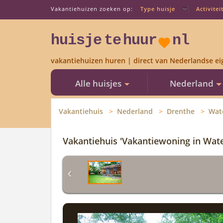
Vakantiehuizen zoeken op:
Type huisje
Activitei
huisje
te
huur
nl
vakantiehuizen huren | direct van Nederlandse ei
Alle huisjes
Nederland
Vakantiehuis
Nederland
Drenthe
Wat
Vakantiehuis 'Vakantiewoning in Wat