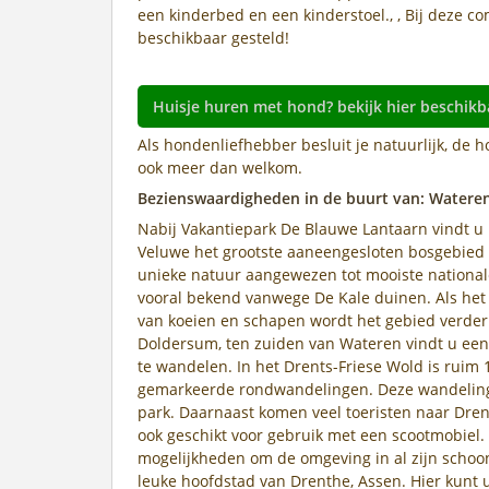
een kinderbed en een kinderstoel., , Bij deze c
beschikbaar gesteld!
Huisje huren met hond? bekijk hier beschikb
Als hondenliefhebber besluit je natuurlijk, de h
ook meer dan welkom.
Bezienswaardigheden in de buurt van: Watere
Nabij Vakantiepark De Blauwe Lantaarn vindt u 
Veluwe het grootste aaneengesloten bosgebied v
unieke natuur aangewezen tot mooiste national
vooral bekend vanwege De Kale duinen. Als het fl
van koeien en schapen wordt het gebied verde
Doldersum, ten zuiden van Wateren vindt u een
te wandelen. In het Drents-Friese Wold is rui
gemarkeerde rondwandelingen. Deze wandelinge
park. Daarnaast komen veel toeristen naar Dren
ook geschikt voor gebruik met een scootmobiel.
mogelijkheden om de omgeving in al zijn schoo
leuke hoofdstad van Drenthe, Assen. Hier kunt 