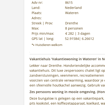
Adv nr:
8615
Land:
Nederland
Plaats:
Wateren
Adres:
Streek | Prov:
Drenthe
Max:
8 personen
Prijs min/max:
€ 282 | 3 dagen
GPS lat | long:
52.91584| 6.26612
🐾 Huisdieren welkom
Vakantiehuis 'Vakantiewoning in Wateren' in 
Lekker naar Drenthe. Hondvriendelijke accommo
vakantiehuis. Dit luxe zespersoons chalet ligt 
zandverstuivingen, veenmeren, recreatiemeren e
voorzien van centrale verwarming, waardoor je e
een sfeervolle houtkachel aanwezig. Gebruik v
Zes persoons woning in mooie omgeving. (Ho
Deze bungalow is gelegen op een vakantiepark, 
pits kookstel, een koffiezetapparaat, koelkast,