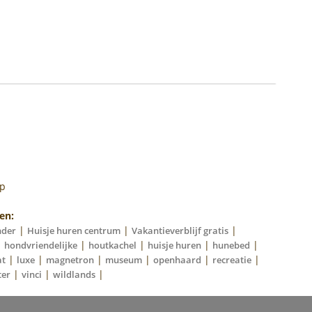
op
en:
|
|
|
nder
Huisje huren centrum
Vakantieverblijf gratis
|
|
|
|
|
hondvriendelijke
houtkachel
huisje huren
hunebed
|
|
|
|
|
|
at
luxe
magnetron
museum
openhaard
recreatie
|
|
|
ter
vinci
wildlands