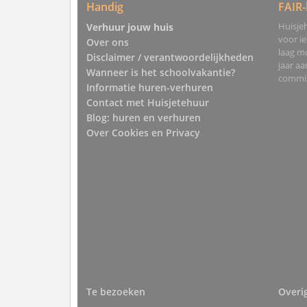
Handig
FAIR-
Huisjeh
Verhuur jouw huis
voor i
Over ons
laag mo
Disclaimer / verantwoordelijkheden
jaar a
Wanneer is het schoolvakantie?
commis
Informatie huren-verhuren
Contact met Huisjetehuur
Blog: huren en verhuren
Over Cookies en Privacy
Te bezoeken
Overi