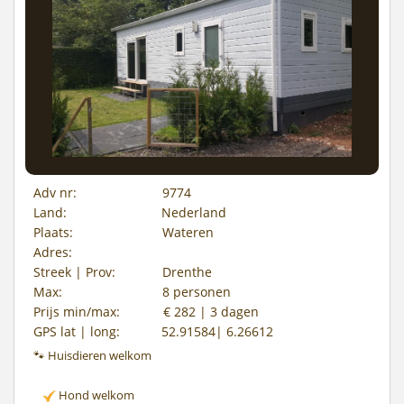
Adv nr:
9774
Land:
Nederland
Plaats:
Wateren
Adres:
Streek | Prov:
Drenthe
Max:
8 personen
Prijs min/max:
€ 282 | 3 dagen
GPS lat | long:
52.91584| 6.26612
🐾 Huisdieren welkom
Hond welkom