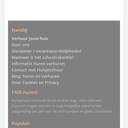
Handig
Verhuur jouw huis
Over ons
Disclaimer / verantwoordelijkheden
Wanneer is het schoolvakantie?
Informatie huren-verhuren
Contact met Huisjetehuur
Blog: huren en verhuren
Over Cookies en Privacy
FAIR-huren!
Huisjehuur.nl houdt de de kosten laag, voor iedereen.
Daarom vragen wij een zo laag mogelijke advertentie-
vergoeding per jaar aan de verhuurders en geen commissie.
Populair