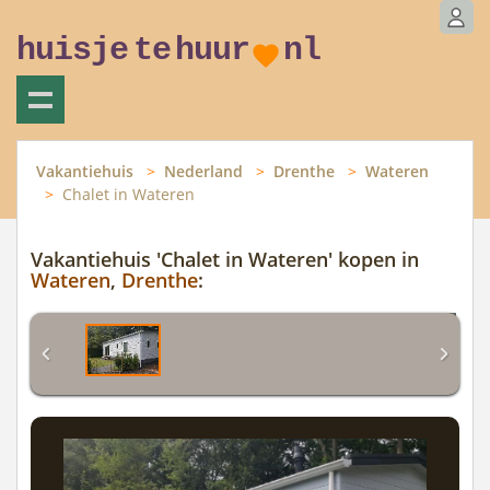
huisje
te
huur
nl
Vakantiehuis
Nederland
Drenthe
Wateren
Chalet in Wateren
Vakantiehuis 'Chalet in Wateren' kopen in
Wateren
,
Drenthe
: