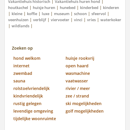
|
|
Vakantiehuis historisch
Vakantiehuis huren hond
|
|
|
|
houtkachel
huisje huren
hunebed
kinderbed
kinderen
|
|
|
|
|
|
|
kleine
koffie
luxe
museum
schoon
sfeervol
|
|
|
|
|
veenhuizen
verblijf
viervoeter
vinci
vries
waterkoker
|
|
wildlands
Zoeken op
hond welkom
huisje rookvrij
internet
open haard
zwembad
wasmachine
sauna
vaatwasser
rolstoelvriendelijk
rivier / meer
kindvriendelijk
zee / strand
rustig gelegen
ski mogelijkheden
levendige omgeving
golf mogelijkheden
tijdelijke woonruimte