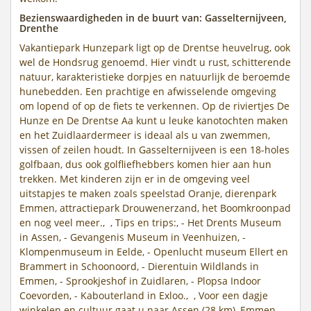
Bezienswaardigheden in de buurt van: Gasselternijveen,
Drenthe
Vakantiepark Hunzepark ligt op de Drentse heuvelrug, ook
wel de Hondsrug genoemd. Hier vindt u rust, schitterende
natuur, karakteristieke dorpjes en natuurlijk de beroemde
hunebedden. Een prachtige en afwisselende omgeving
om lopend of op de fiets te verkennen. Op de riviertjes De
Hunze en De Drentse Aa kunt u leuke kanotochten maken
en het Zuidlaardermeer is ideaal als u van zwemmen,
vissen of zeilen houdt. In Gasselternijveen is een 18-holes
golfbaan, dus ook golfliefhebbers komen hier aan hun
trekken. Met kinderen zijn er in de omgeving veel
uitstapjes te maken zoals speelstad Oranje, dierenpark
Emmen, attractiepark Drouwenerzand, het Boomkroonpad
en nog veel meer., , Tips en trips:, - Het Drents Museum
in Assen, - Gevangenis Museum in Veenhuizen, -
Klompenmuseum in Eelde, - Openlucht museum Ellert en
Brammert in Schoonoord, - Dierentuin Wildlands in
Emmen, - Sprookjeshof in Zuidlaren, - Plopsa Indoor
Coevorden, - Kabouterland in Exloo., , Voor een dagje
winkelen en cultuur gaat u naar Assen (28 km), Emmen