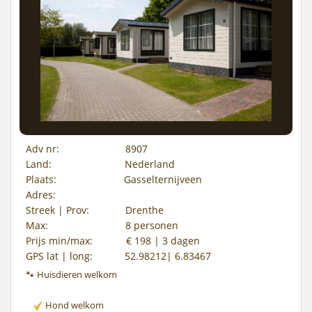
Adv nr:
8907
Land:
Nederland
Plaats:
Gasselternijveen
Adres:
Streek | Prov:
Drenthe
Max:
8 personen
Prijs min/max:
€ 198 | 3 dagen
GPS lat | long:
52.98212| 6.83467
🐾 Huisdieren welkom
Hond welkom