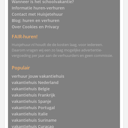
Wanneer is het schoolvakantie?
Informatie huren-verhuren
Contact met Huisjetehuur
Blog: huren en verhuren
Over Cookies en Privacy
FAIR-huren!
Huisjehuur.nl houdt de de kosten laag, voor iedereen.
Daarom vragen wij een zo laag mogelijke advertentie-
vergoeding per jaar aan de verhuurders en geen commissie.
Populair
verhuur jouw vakantiehuis
vakantiehuis Nederland
vakantiehuis Belgie
vakantiehuis Frankrijk
vakantiehuis Spanje
vakantiehuis Portugal
vakantiehuis Italie
vakantiehuis Suriname
vakantiehuis Curacao