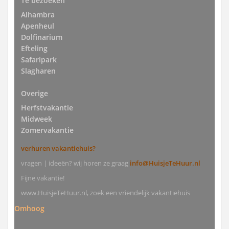
Te bezoeken
Alhambra
Apenheul
Dolfinarium
Efteling
Safaripark
Slagharen
Overige
Herfstvakantie
Midweek
Zomervakantie
verhuren vakantiehuis?
vragen | ideeën? wij horen ze graag
info@HuisjeTeHuur.nl
Fijne vakantie!
www.HuisjeTeHuur.nl, zoek een vriendelijk vakantiehuis
Omhoog