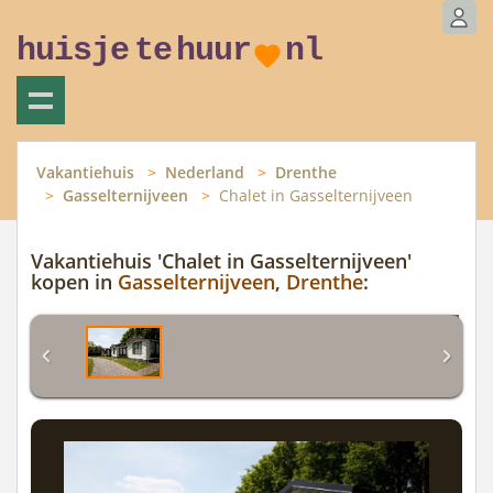
huisje
te
huur
nl
Vakantiehuis
Nederland
Drenthe
Gasselternijveen
Chalet in Gasselternijveen
Vakantiehuis 'Chalet in Gasselternijveen'
kopen in
Gasselternijveen
,
Drenthe
: