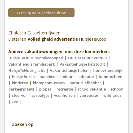
<< terug naar zoekresultaat
Chalet in Gasselternijveen
8
sterren
Volledigheid advertentie
HuisjeTeKoop
Andere vakantiewoningen, met deze kenmerken:
|
|
HuisjeTeHuur boomkroonpad
HuisjeTeHuur cultuur
|
|
Vakantiehuis familiepark
Vakantiehuisje fietstocht
|
|
HuisjeTeHuur gratis
Vakantiehuisje halen
hondvriendelijk
|
|
|
|
|
huisje huren
hunebed
indoor
kabouter
kanotochten
|
|
|
|
kinderen
klompenmuseum
natuurliefhebber
|
|
|
|
parkeerplaats
plopsa
recreatie
schoolvakantie
schoon
|
|
|
|
|
sfeervol
sprookjes
veenhuizen
viervoeter
wildlands
|
|
zee
Zoeken op