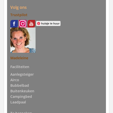
Volg ons
Trustpilot
huisje te huur
Madeleine
Faciliteiten
Aanlegsteiger
Airco
Bubbelbad
Buitenkeuken
Campingbed
Laadpaal