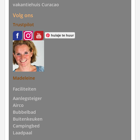
vakantiehuis Curacao
Volg ons
Trustpilot
huisje te huur
Madeleine
Faciliteiten
Aanlegsteiger
Airco
Bubbelbad
Buitenkeuken
Campingbed
Laadpaal