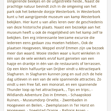
slingerende beekjes en de uitgestrekte heide., Naast de
prachtige natuur bevindt zich in de omgeving van het
park ook het bekende dorpje Westerbork. In Westerbork
kunt u het aangrijpende museum van kamp Westerbork
bekijken. Hier kunt u van alles leren over de geschiedenis
van deze historische plaats. Naast een bezoekje aan het
museum heeft u ook de mogelijkheid om het kamp zelf te
bekijken. Een erg interessante leerzame excursie die
iedereen eens gedaan zou moeten hebben., Ook de
plaatsen Hoogeveen, Meppel en/of Emmen zijn uw bezoek
meer dan waard. Mooie steden waar u kunt winkelen in
één van de vele winkels en/of kunt genieten van een
hapje en drankje in één van de restaurants of terrassen.
Op een klein halfuurtje van Drijber vindt u Attractiepark
Slagharen. In Slagharen kunnen jong en oud zich de hele
dag uitleven in een van de vele spannende attracties. Zo
vindt u een Free fall, een monorail, en een spannende
Thunder loop op het attractiepark., , Tips en trips:, -
Wildlands Adventure Zoo in Emmen, - Schaapskooi
Ruinen, - Museumdorp Orvelte, - Zwembaden in
Hoogeveen en Beilen, - Zwemplassen in Ter Horst en
Hoogeveen, - Speelstad Oranje, - Ballorig Assen, -