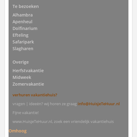
Te bezoeken
Alhambra
Apenheul
Dolfinarium
Efteling
Safaripark
Slagharen
Overige
Herfstvakantie
Midweek
Zomervakantie
verhuren vakantiehuis?
vragen | ideeën? wij horen ze graag
info@HuisjeTeHuur.nl
Fijne vakantie!
www.HuisjeTeHuur.nl, zoek een vriendelijk vakantiehuis
Omhoog