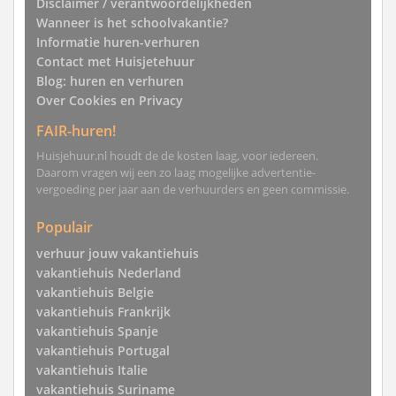
Disclaimer / verantwoordelijkheden
Wanneer is het schoolvakantie?
Informatie huren-verhuren
Contact met Huisjetehuur
Blog: huren en verhuren
Over Cookies en Privacy
FAIR-huren!
Huisjehuur.nl houdt de de kosten laag, voor iedereen.
Daarom vragen wij een zo laag mogelijke advertentie-
vergoeding per jaar aan de verhuurders en geen commissie.
Populair
verhuur jouw vakantiehuis
vakantiehuis Nederland
vakantiehuis Belgie
vakantiehuis Frankrijk
vakantiehuis Spanje
vakantiehuis Portugal
vakantiehuis Italie
vakantiehuis Suriname