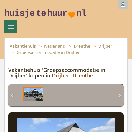
huisje
te
huur
nl
Vakantiehuis
Nederland
Drenthe
Drijber
Groepsaccommodatie in Drijber
Vakantiehuis 'Groepsaccommodatie in
Drijber' kopen in
Drijber
,
Drenthe
: