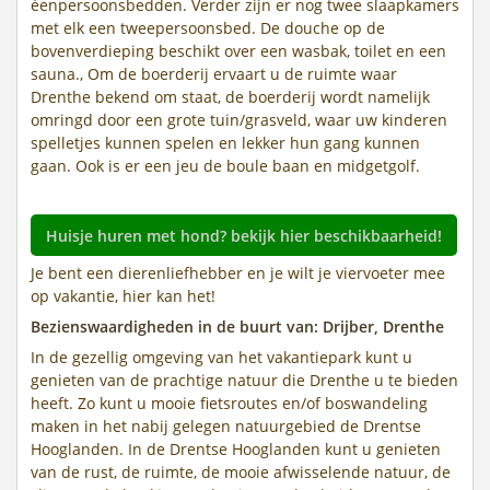
éenpersoonsbedden. Verder zijn er nog twee slaapkamers
met elk een tweepersoonsbed. De douche op de
bovenverdieping beschikt over een wasbak, toilet en een
sauna., Om de boerderij ervaart u de ruimte waar
Drenthe bekend om staat, de boerderij wordt namelijk
omringd door een grote tuin/grasveld, waar uw kinderen
spelletjes kunnen spelen en lekker hun gang kunnen
gaan. Ook is er een jeu de boule baan en midgetgolf.
Huisje huren met hond? bekijk hier beschikbaarheid!
Je bent een dierenliefhebber en je wilt je viervoeter mee
op vakantie, hier kan het!
Bezienswaardigheden in de buurt van: Drijber, Drenthe
In de gezellig omgeving van het vakantiepark kunt u
genieten van de prachtige natuur die Drenthe u te bieden
heeft. Zo kunt u mooie fietsroutes en/of boswandeling
maken in het nabij gelegen natuurgebied de Drentse
Hooglanden. In de Drentse Hooglanden kunt u genieten
van de rust, de ruimte, de mooie afwisselende natuur, de