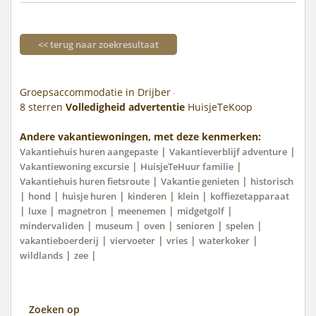
<< terug naar zoekresultaat
Groepsaccommodatie in Drijber
8
sterren
Volledigheid advertentie
HuisjeTeKoop
Andere vakantiewoningen, met deze kenmerken:
|
|
Vakantiehuis huren aangepaste
Vakantieverblijf adventure
|
|
Vakantiewoning excursie
HuisjeTeHuur familie
|
|
Vakantiehuis huren fietsroute
Vakantie genieten
historisch
|
|
|
|
|
hond
huisje huren
kinderen
klein
koffiezetapparaat
|
|
|
|
|
luxe
magnetron
meenemen
midgetgolf
|
|
|
|
|
mindervaliden
museum
oven
senioren
spelen
|
|
|
|
vakantieboerderij
viervoeter
vries
waterkoker
|
|
wildlands
zee
Zoeken op