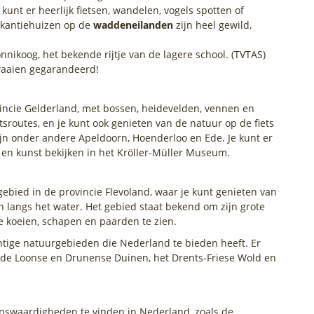
unt er heerlijk fietsen, wandelen, vogels spotten of
akantiehuizen op de
waddeneilanden
zijn heel gewild,
nnikoog, het bekende rijtje van de lagere school. (TVTAS)
twaaien gegarandeerd!
incie Gelderland, met bossen, heidevelden, vennen en
etsroutes, en je kunt ook genieten van de natuur op de fiets
jn onder andere Apeldoorn, Hoenderloo en Ede. Je kunt er
 en kunst bekijken in het Kröller-Müller Museum.
ebied in de provincie Flevoland, waar je kunt genieten van
n langs het water. Het gebied staat bekend om zijn grote
de koeien, schapen en paarden te zien.
chtige natuurgebieden die Nederland te bieden heeft. Er
ls de Loonse en Drunense Duinen, het Drents-Friese Wold en
ienswaardigheden te vinden in Nederland, zoals de