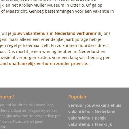
jk, en het Kröller-Müller Museum in Otterlo. Of ga op
 of Maastricht. Genoeg bestemmingen voor een vakantie in
 wil je
jouw vakantiehuis in Nederland
verhuren
?
Bij ons
en, maar alleen een vriendelijke jaarbijdrage heb je
en regel je helemaal zelf. En zo kunnen huurders direct
naar. Dus mocht je een woning hebben in Nederland en
visie of verborgen kosten, voor een laag vast bedrag per
land onafhankelijk verhuren zonder provisie
. .
huren!
Populair
uur.nl houdt de de kosten laag,
verhuur jouw vakantiehuis
edereen. Daarom vragen wij een zo
vakantiehuis Nederland
gelijke advertentie- vergoeding per
vakantiehuis Belgie
an de verhuurders en geen
vakantiehuis Frankrijk
sie.