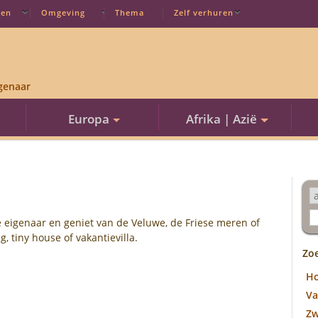
ten
Omgeving
Thema
Zelf verhuren
genaar
Europa
Afrika | Azië
 eigenaar en geniet van de Veluwe, de Friese meren of
 tiny house of vakantievilla.
Zo
H
Va
Z