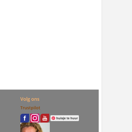
Volg ons
Trustpilot
huisje te huur