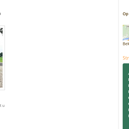
m
Op
Bek
St
t u