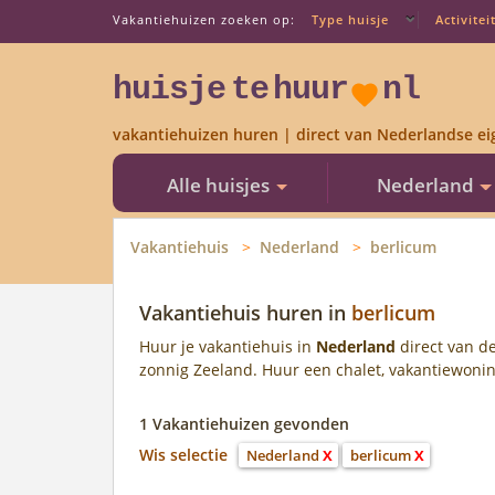
Vakantiehuizen zoeken op:
Type huisje
Activitei
huisje
te
huur
nl
vakantiehuizen huren | direct van Nederlandse ei
Alle huisjes
Nederland
Vakantiehuis
Nederland
berlicum
Vakantiehuis huren in
berlicum
Huur je vakantiehuis in
Nederland
direct van de
zonnig Zeeland. Huur een chalet, vakantiewoning,
1 Vakantiehuizen gevonden
Wis selectie
Nederland
X
berlicum
X