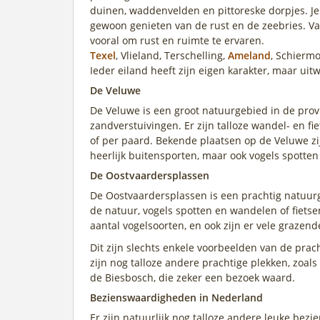
duinen, waddenvelden en pittoreske dorpjes. Je k
gewoon genieten van de rust en de zeebries. V
vooral om rust en ruimte te ervaren.
Texel
, Vlieland, Terschelling,
Ameland
, Schiermo
Ieder eiland heeft zijn eigen karakter, maar ui
De Veluwe
De Veluwe is een groot natuurgebied in de prov
zandverstuivingen. Er zijn talloze wandel- en fi
of per paard. Bekende plaatsen op de Veluwe zi
heerlijk buitensporten, maar ook vogels spotten
De Oostvaardersplassen
De Oostvaardersplassen is een prachtig natuurg
de natuur, vogels spotten en wandelen of fietse
aantal vogelsoorten, en ook zijn er vele grazen
Dit zijn slechts enkele voorbeelden van de pra
zijn nog talloze andere prachtige plekken, zoa
de Biesbosch, die zeker een bezoek waard.
Bezienswaardigheden in Nederland
Er zijn natuurlijk nog talloze andere leuke bez