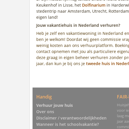
Keukenhof in Lisse, het
Dolfinarium
in Harderwi
stedentrip naar Amsterdam, Utrecht, Rotterdam
eigen land!
Jouw vakantiehuis in Nederland verhuren?
Heb je zelf een vakantiewoning in Nederland en
ben je welkom! Doordat wij geen commissie vrag
weinig kosten aan ons verhuurplatform. Boeking
contact opnemen met jou als particuliere eige
deze graag in eigen beheer verhuren zonder pro
jaar, dan kun je bij ons je
tweede huis in Neder
Handig
FAIR-
Huisjeh
Verhuur jouw huis
voor i
Over ons
laag mo
Disclaimer / verantwoordelijkheden
jaar a
Wanneer is het schoolvakantie?
commis