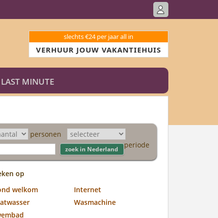
slechts €24 per jaar all in
VERHUUR JOUW VAKANTIEHUIS
LAST MINUTE
personen
periode
eken op
ond welkom
Internet
atwasser
Wasmachine
wembad