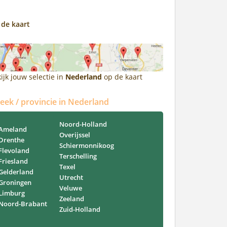
 de kaart
ijk jouw selectie in
Nederland
op de kaart
reek / provincie in Nederland
Noord-Holland
Ameland
Overijssel
Drenthe
Schiermonnikoog
Flevoland
Terschelling
Friesland
Texel
Gelderland
Utrecht
Groningen
Veluwe
Limburg
Zeeland
Noord-Brabant
Zuid-Holland