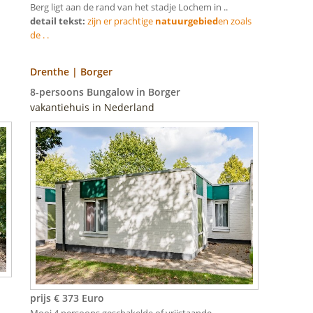
Berg ligt aan de rand van het stadje Lochem in ..
detail tekst:
zijn er prachtige
natuurgebied
en zoals
de . .
Drenthe | Borger
8-persoons Bungalow in Borger
vakantiehuis in Nederland
prijs € 373 Euro
Mooi 4 persoons geschakelde of vrijstaande