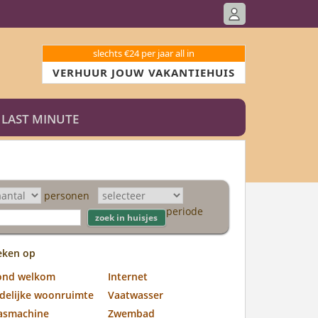
slechts €24 per jaar all in
VERHUUR JOUW VAKANTIEHUIS
LAST MINUTE
personen
periode
eken op
ond welkom
Internet
jdelijke woonruimte
Vaatwasser
asmachine
Zwembad