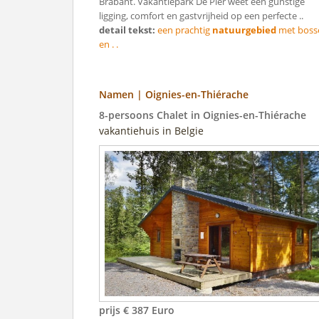
Brabant. Vakantiepark De Pier weet een gunstige
ligging, comfort en gastvrijheid op een perfecte ..
detail tekst:
een prachtig
natuurgebied
met boss
en . .
Namen | Oignies-en-Thiérache
8-persoons Chalet in Oignies-en-Thiérache
vakantiehuis in Belgie
prijs € 387 Euro