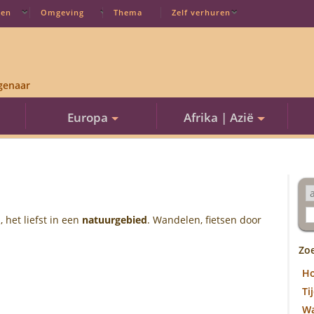
ten
Omgeving
Thema
Zelf verhuren
genaar
Europa
Afrika | Azië
 het liefst in een
natuurgebied
. Wandelen, fietsen door
Zo
H
Ti
W