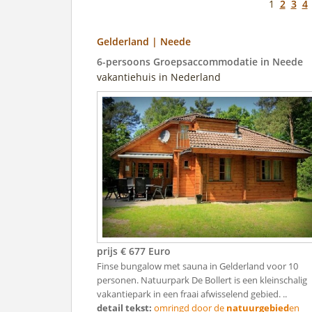
1
2
3
4
Gelderland | Neede
6-persoons Groepsaccommodatie in Neede
vakantiehuis in Nederland
prijs € 677 Euro
Finse bungalow met sauna in Gelderland voor 10
personen. Natuurpark De Bollert is een kleinschalig
vakantiepark in een fraai afwisselend gebied. ..
detail tekst:
omringd door de
natuurgebied
en