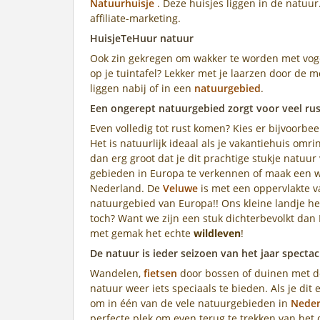
Natuurhuisje
. Deze huisjes liggen in de natuur
affiliate-marketing.
HuisjeTeHuur natuur
Ook zin gekregen om wakker te worden met voge
op je tuintafel? Lekker met je laarzen door de
liggen nabij of in een
natuurgebied
.
Een ongerept natuurgebied zorgt voor veel rus
Even volledig tot rust komen? Kies er bijvoorbe
Het is natuurlijk ideaal als je vakantiehuis omri
dan erg groot dat je dit prachtige stukje natuur
gebieden in Europa te verkennen of maak een wa
Nederland. De
Veluwe
is met een oppervlakte v
natuurgebied van Europa!! Ons kleine landje he
toch? Want we zijn een stuk dichterbevolkt dan Fr
met gemak het echte
wildleven
!
De natuur is ieder seizoen van het jaar spectac
Wandelen,
fietsen
door bossen of duinen met de 
natuur weer iets speciaals te bieden. Als je dit 
om in één van de vele natuurgebieden in
Neder
perfecte plek om even terug te trekken van het 