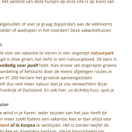
. Het aanbod van deze huisjes op onze site is op basis van
lgeluiden of voer je graag doppinda's aan de eekhoorns
 modder of wadlopen in het noorden? Deze vakantiehuizen
t
eld voor om vakantie te vieren in een ongerept
natuurpark
ngd is door groen, het liefst in een natuurgebied. De kans is
volledig voor jezelf
hebt. Kies ervoor om ongerepte groene
ndeling of fietstocht door de meest afgelegen routes in
an 91.200 hectare het grootste aaneengesloten
eft dus veel meer natuur dan je zou verwachten! Bizar
ankrijk of Duitsland. En ook hier, zo dichtbij huis, spot je
ulair
wind in je haren. Ieder seizoen van het jaar heeft de
en meer zoekt tijdens een vakantie, kies er dan altijd voor
land
of in Eurpoa
te verblijven. Het is zonder twijfel de
drukke en dagelijkse bestaan. Ideaal bijvoorbeeld om