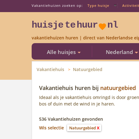
Vakantiehuizen zoeken op:
Type huisje
Activitei
huisje
te
huur
nl
vakantiehuizen huren | direct van Nederlandse ei
Alle huisjes
Nederland
Vakantiehuis
Natuurgebied
Vakantiehuis huren bij
natuurgebied
Ideaal als je vakantiehuis omringd is door groen,
bos of duin met de wind in je haren.
536 Vakantiehuizen gevonden
Wis selectie
Natuurgebied
X