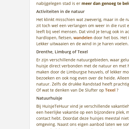
nabijgelegen stad is er
meer dan genoeg te be
Activiteiten in de natuur
Het klinkt misschien wat zweverig, maar in de 
zit toch wel een verlangen om weer in die rust en
leeft bij veel mensen. Dat vind je terug ook in 
hardlopen, fietsen,
wandelen
door het bos. Het i
Lekker uitwaaien en de wind in je haren voelen.
Drenthe, Limburg of Texel
Er zijn verschillende natuurgebieden, waar geluk
huisje direct verbonden met de natuur en met h
maken door de Limburgse heuvels, of lekker m
bezoeken en ook nog even over de heide. Alleen 
natuur. Zelfs de drukke Randstad heeft pracht
Of wat te denken van De Slufter op
Texel
?
Natuurhuisje
Bij HuisjeTeHuur vind je verschillende vakantie
een heerlijke vakantie op een bijzondere plek, 
contact hebt. Doordat deze huisjes meestal niet
omgeving. Naast ons eigen aanbod laten we som