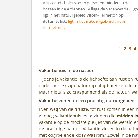
Vrijstaand chalet voor 8 personen midden in de
bossen in de Ardennen.. Village de Vacances de Oign
ligt in het natuurgebied Viroin-Hermeton op ..
detail tekst:
ligt in het
natuurgebied
viroin-
hermeton . .
1
2
3
4
Vakantiehuis in de natuur
Tijdens je vakantie is de behoefte aan rust en 
onder ons. Er zijn natuurlijk altijd mensen die d
Maar niets is zo ontspannend als de natuur, wat
Vakantie vieren in een prachtig natuurgebied
Even weg van de drukte, tot rust komen in een n
genoeg vakantiehuisjes te vinden die
midden in
vakantie op de mooiste plekjes van de wereld en 
de prachtige natuur. Vakantie vieren in de natu
met opgroeiende kids? Waarom? Zowel in de natu