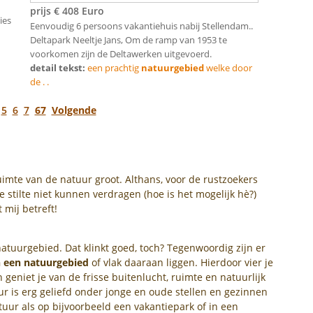
prijs € 408 Euro
ies
Eenvoudig 6 persoons vakantiehuis nabij Stellendam..
Deltapark Neeltje Jans, Om de ramp van 1953 te
voorkomen zijn de Deltawerken uitgevoerd.
detail tekst:
een prachtig
natuurgebied
welke door
de . .
5
6
7
67
Volgende
ruimte van de natuur groot. Althans, voor de rustzoekers
e stilte niet kunnen verdragen (hoe is het mogelijk hè?)
 mij betreft!
atuurgebied. Dat klinkt goed, toch? Tegenwoordig zijn er
 een natuurgebied
of vlak daaraan liggen. Hierdoor vier je
geniet je van de frisse buitenlucht, ruimte en natuurlijk
ur is erg geliefd onder jonge en oude stellen en gezinnen
ur als op bijvoorbeeld een vakantiepark of in een