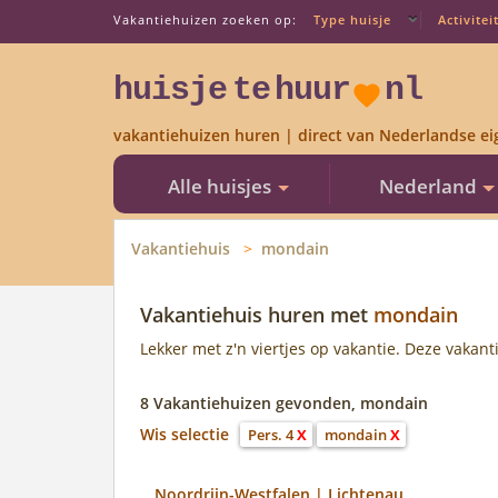
Vakantiehuizen zoeken op:
Type huisje
Activitei
huisje
te
huur
nl
vakantiehuizen huren | direct van Nederlandse ei
Alle huisjes
Nederland
Vakantiehuis
mondain
Vakantiehuis huren met
mondain
Lekker met z'n viertjes op vakantie. Deze vakan
8 Vakantiehuizen gevonden, mondain
Wis selectie
Pers. 4
X
mondain
X
Noordrijn-Westfalen | Lichtenau