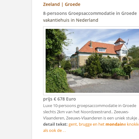
Zeeland | Groede
8-persoons Groepsaccommodatie in Groede
vakantiehuis in Nederland
prijs € 678 Euro
Luxe 10-persoons groepsaccommodatie in Groede
slechts 2km van het Noordzeestrand.. Zeeuws-
Vlaanderen, Zeeuws-Vlaanderen is een uniek stukje .
detail tekst:
gent, brugge en het
mondain
e knokk
als ook de . .