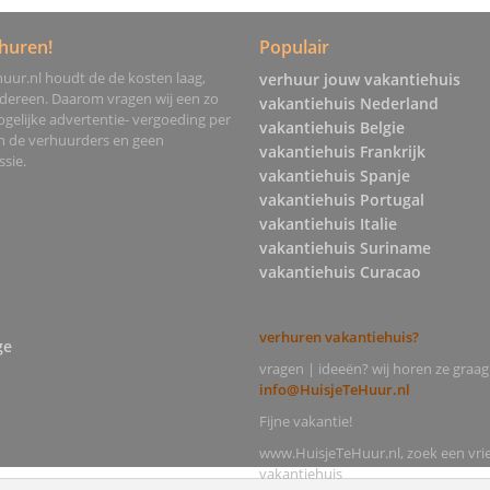
huren!
Populair
uur.nl houdt de de kosten laag,
verhuur jouw vakantiehuis
edereen. Daarom vragen wij een zo
vakantiehuis Nederland
gelijke advertentie- vergoeding per
vakantiehuis Belgie
an de verhuurders en geen
vakantiehuis Frankrijk
sie.
vakantiehuis Spanje
vakantiehuis Portugal
vakantiehuis Italie
vakantiehuis Suriname
vakantiehuis Curacao
verhuren vakantiehuis?
ge
vragen | ideeën? wij horen ze graag
info@HuisjeTeHuur.nl
Fijne vakantie!
www.HuisjeTeHuur.nl, zoek een vrie
vakantiehuis