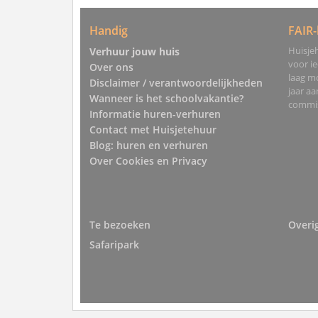
Handig
FAIR-
Huisjeh
Verhuur jouw huis
voor i
Over ons
laag mo
Disclaimer / verantwoordelijkheden
jaar a
Wanneer is het schoolvakantie?
commis
Informatie huren-verhuren
Contact met Huisjetehuur
Blog: huren en verhuren
Over Cookies en Privacy
Te bezoeken
Overi
Safaripark