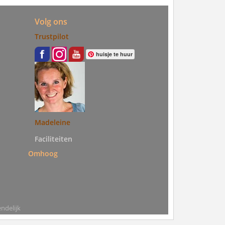
Volg ons
Trustpilot
huisje te huur
Madeleine
Faciliteiten
Omhoog
ndelijk