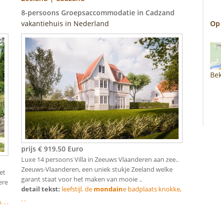
8-persoons Groepsaccommodatie in Cadzand
vakantiehuis in Nederland
Op
Bek
prijs € 919.50 Euro
Luxe 14 persoons Villa in Zeeuws Vlaanderen aan zee..
Zeeuws-Vlaanderen, een uniek stukje Zeeland welke
et
garant staat voor het maken van mooie ..
ere
detail tekst:
leefstijl. de
mondain
e badplaats knokke,
. .
. .