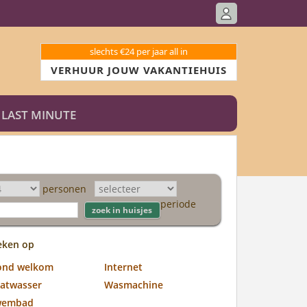
slechts €24 per jaar all in
VERHUUR JOUW VAKANTIEHUIS
LAST MINUTE
personen
periode
eken op
ond welkom
Internet
atwasser
Wasmachine
wembad