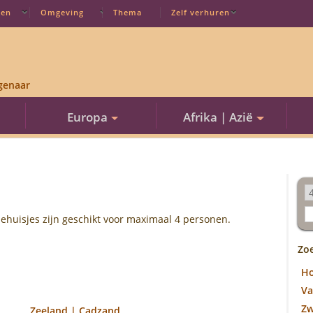
ten
Omgeving
Thema
Zelf verhuren
genaar
Europa
Afrika | Azië
tiehuisjes zijn geschikt voor maximaal 4 personen.
Zo
H
Va
Z
Zeeland | Cadzand