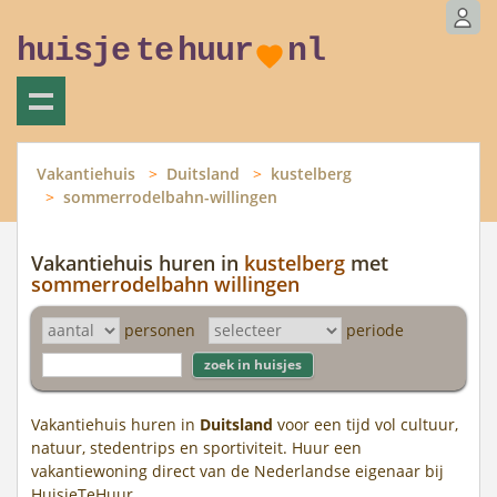
huisje
te
huur
nl
Vakantiehuis
Duitsland
kustelberg
sommerrodelbahn-willingen
Vakantiehuis huren in
kustelberg
met
sommerrodelbahn willingen
personen
periode
Vakantiehuis huren in
Duitsland
voor een tijd vol cultuur,
natuur, stedentrips en sportiviteit. Huur een
vakantiewoning direct van de Nederlandse eigenaar bij
HuisjeTeHuur.