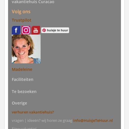
vakantiehuis Curacao
Volg ons
Trustpilot
huisje te huur
Madeleine
Faciliteiten
Te bezoeken
Overige
verhuren vakantiehuis?
vragen | ideeën? wij horen ze graag
info@HuisjeTeHuur.nl
Fijne vakantie!