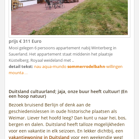
prijs € 311 Euro
Mooi gelegen 6 persoons appartement nabij Winterberg in
Sauerland. Het appartement staat middenin het plaatsje
Küstelberg. Royaal weideland met ..
detail tekst:
nau aqua-mundo
sommerrodelbahn
-willingen
mounta . .
Duitsland cultuurland; jaja, onze buur heeft cultuur! (En
een hoop natuur)
Bezoek bruisend Berlijn of denk aan de
geschiedenislessen in oude historische plaatsen als
Weimar. Liever het hoofd leeg? Dan kunt u naar hei, bos,
bergen en dalen. Duitsland heeft talloze mogelijkheden
voor een vakantie in elk seizoen. En lekker dichtbij, een
vakantiewoning in Duitsland
voor een weekendje weg!