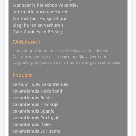
Wanneer is het schoolvakantie?
Informatie huren-verhuren
Contact met Huisjetehuur
Blog: huren en verhuren
Over Cookies en Privacy
FAIR-huren!
Huisjehuur.nl houdt de de kosten laag, voor iedereen.
Daarom vragen wij een zo laag mogelijke advertentie-
vergoeding per jaar aan de verhuurders en geen commissie.
Populair
verhuur jouw vakantiehuis
vakantiehuis Nederland
vakantiehuis Belgie
vakantiehuis Frankrijk
vakantiehuis Spanje
vakantiehuis Portugal
vakantiehuis Italie
vakantiehuis Suriname