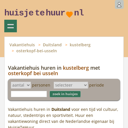
huisje
te
huur
nl
Vakantiehuis
Duitsland
kustelberg
osterkopf-bei-usseln
Vakantiehuis huren in
kustelberg
met
osterkopf bei usseln
personen
periode
Vakantiehuis huren in
Duitsland
voor een tijd vol cultuur,
natuur, stedentrips en sportiviteit. Huur een
vakantiewoning direct van de Nederlandse eigenaar bij
HuisjeTeHuur.