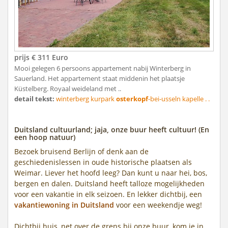
prijs € 311 Euro
Mooi gelegen 6 persoons appartement nabij Winterberg in
Sauerland. Het appartement staat middenin het plaatsje
Küstelberg. Royaal weideland met ..
detail tekst:
winterberg kurpark
osterkopf
-bei-usseln kapelle . .
Duitsland cultuurland; jaja, onze buur heeft cultuur! (En
een hoop natuur)
Bezoek bruisend Berlijn of denk aan de
geschiedenislessen in oude historische plaatsen als
Weimar. Liever het hoofd leeg? Dan kunt u naar hei, bos,
bergen en dalen. Duitsland heeft talloze mogelijkheden
voor een vakantie in elk seizoen. En lekker dichtbij, een
vakantiewoning in Duitsland
voor een weekendje weg!
Dichtbij huis, net over de grens bij onze buur, kom je in