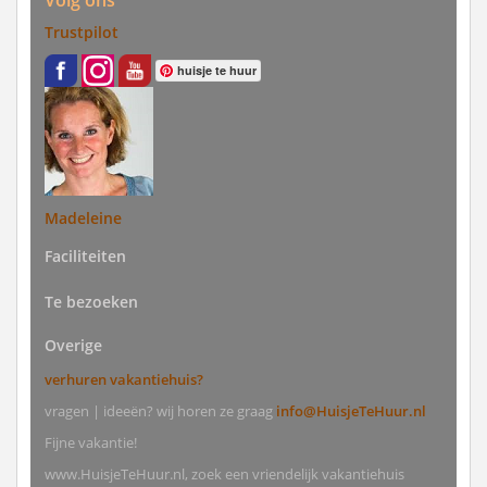
Volg ons
Trustpilot
huisje te huur
Madeleine
Faciliteiten
Te bezoeken
Overige
verhuren vakantiehuis?
vragen | ideeën? wij horen ze graag
info@HuisjeTeHuur.nl
Fijne vakantie!
www.HuisjeTeHuur.nl, zoek een vriendelijk vakantiehuis