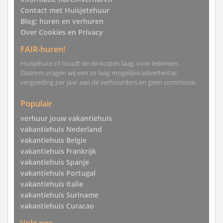
Contact met Huisjetehuur
Blog: huren en verhuren
Over Cookies en Privacy
FAIR-huren!
Huisjehuur.nl houdt de de kosten laag, voor iedereen.
Daarom vragen wij een zo laag mogelijke advertentie-
vergoeding per jaar aan de verhuurders en geen commissie.
Populair
verhuur jouw vakantiehuis
vakantiehuis Nederland
vakantiehuis Belgie
vakantiehuis Frankrijk
vakantiehuis Spanje
vakantiehuis Portugal
vakantiehuis Italie
vakantiehuis Suriname
vakantiehuis Curacao