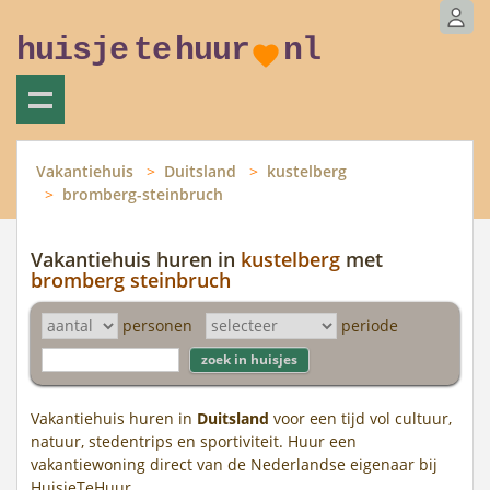
huisje
te
huur
nl
Vakantiehuis
Duitsland
kustelberg
bromberg-steinbruch
Vakantiehuis huren in
kustelberg
met
bromberg steinbruch
personen
periode
Vakantiehuis huren in
Duitsland
voor een tijd vol cultuur,
natuur, stedentrips en sportiviteit. Huur een
vakantiewoning direct van de Nederlandse eigenaar bij
HuisjeTeHuur.