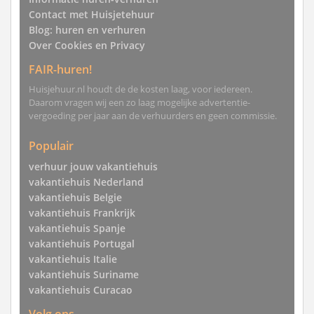
Contact met Huisjetehuur
Blog: huren en verhuren
Over Cookies en Privacy
FAIR-huren!
Huisjehuur.nl houdt de de kosten laag, voor iedereen.
Daarom vragen wij een zo laag mogelijke advertentie-
vergoeding per jaar aan de verhuurders en geen commissie.
Populair
verhuur jouw vakantiehuis
vakantiehuis Nederland
vakantiehuis Belgie
vakantiehuis Frankrijk
vakantiehuis Spanje
vakantiehuis Portugal
vakantiehuis Italie
vakantiehuis Suriname
vakantiehuis Curacao