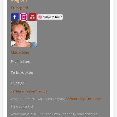
Volg ons
Trustpilot
huisje te huur
Madeleine
Faciliteiten
Te bezoeken
Overige
verhuren vakantiehuis?
vragen | ideeën? wij horen ze graag
info@HuisjeTeHuur.nl
Fijne vakantie!
www.HuisjeTeHuur.nl, zoek een vriendelijk vakantiehuis