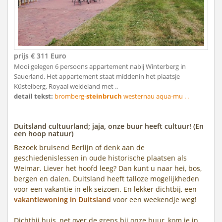
prijs € 311 Euro
Mooi gelegen 6 persoons appartement nabij Winterberg in
Sauerland. Het appartement staat middenin het plaatsje
Küstelberg. Royaal weideland met ..
detail tekst:
bromberg-
steinbruch
westernau aqua-mu . .
Duitsland cultuurland; jaja, onze buur heeft cultuur! (En
een hoop natuur)
Bezoek bruisend Berlijn of denk aan de
geschiedenislessen in oude historische plaatsen als
Weimar. Liever het hoofd leeg? Dan kunt u naar hei, bos,
bergen en dalen. Duitsland heeft talloze mogelijkheden
voor een vakantie in elk seizoen. En lekker dichtbij, een
vakantiewoning in Duitsland
voor een weekendje weg!
Dichtbij huis, net over de grens bij onze buur, kom je in