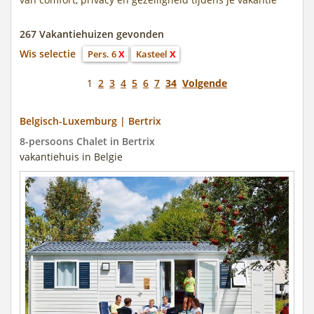
267 Vakantiehuizen gevonden
Wis selectie
Pers. 6
X
Kasteel
X
1
2
3
4
5
6
7
34
Volgende
Belgisch-Luxemburg | Bertrix
8-persoons Chalet in Bertrix
vakantiehuis in Belgie