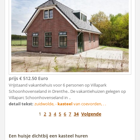
prijs € 512.50 Euro
Vrijstaand vakantiehuis voor 6 personen op Villapark
Schoonhovenseland in Drenthe.. De vakantiehuizen gelegen op
Villaparc Schoonhovenseland in ..
detail tekst:
zuidwolde, -
kasteel
van coevorden, . .
1
2
3
4
5
6
7
34
Volgende
Een huisje dichtbij een kasteel huren