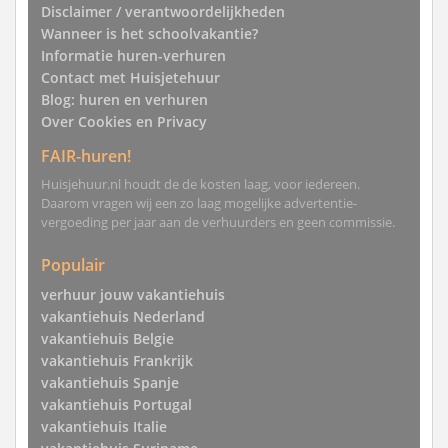
Disclaimer / verantwoordelijkheden
Wanneer is het schoolvakantie?
Informatie huren-verhuren
Contact met Huisjetehuur
Blog: huren en verhuren
Over Cookies en Privacy
FAIR-huren!
Huisjehuur.nl houdt de de kosten laag, voor iedereen.
Daarom vragen wij een zo laag mogelijke advertentie-
vergoeding per jaar aan de verhuurders en geen commissie.
Populair
verhuur jouw vakantiehuis
vakantiehuis Nederland
vakantiehuis Belgie
vakantiehuis Frankrijk
vakantiehuis Spanje
vakantiehuis Portugal
vakantiehuis Italie