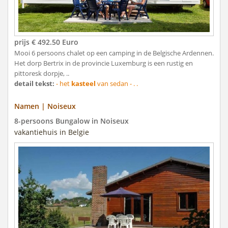
prijs € 492.50 Euro
Mooi 6 persoons chalet op een camping in de Belgische Ardennen.
Het dorp Bertrix in de provincie Luxemburg is een rustig en
pittoresk dorpje, ..
detail tekst:
- het
kasteel
van sedan - . .
Namen | Noiseux
8-persoons Bungalow in Noiseux
vakantiehuis in Belgie