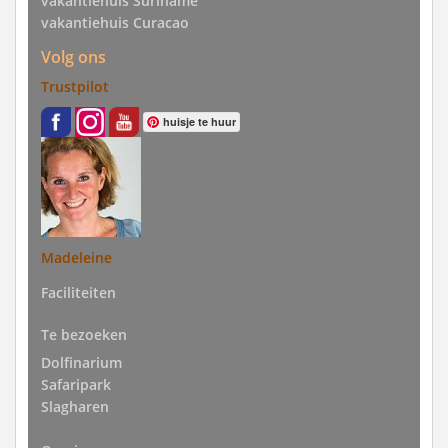
vakantiehuis Suriname
vakantiehuis Curacao
Volg ons
Trustpilot
huisje te huur
Madeleine
Faciliteiten
Te bezoeken
Dolfinarium
Safaripark
Slagharen