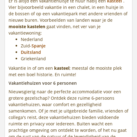
Er is altijd een vakantiehuisje te huur nabij een
kasteel
.
Vier bijvoorbeeld vakantie in een chalet, in een huisje in
de bossen of op een vakantiepark met andere vrienden of
nieuwe buren. Voorbeelden van landen waar je de
mooiste kastelen
gaat vinden, net ver van je
vakantiewoning:
Nederland
Zuid-
Spanje
Duitsland
Griekenland
Vakantie in of om een
kasteel
; meestal de mooiste plek
met een boel historie. En ruimte!
Vakantiehuizen voor 6 personen
Nieuwsgierig naar de perfecte accommodatie voor een
grotere gezelschap? Ontdek deze ruime 6-persoons
vakantiehuizen, waar comfort en gezelligheid
samenkomen. Of je met je uitgebreide familie, vrienden of
collega's reist, deze vakantiehuizen bieden voldoende
ruimte en privacy voor iedereen. Buiten wacht een
prachtige omgeving om ontdekt te worden, of het nu gaat
om de rust van de natuur of de levendigheid van de