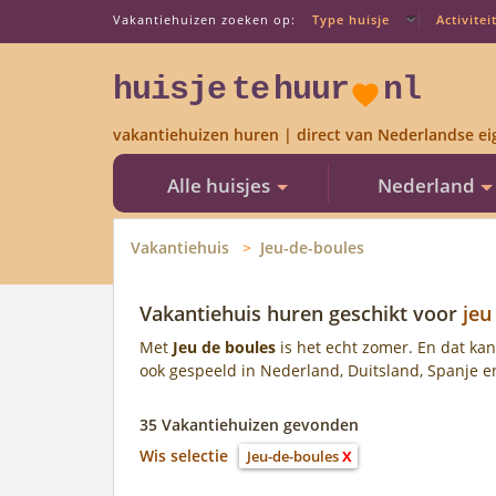
Vakantiehuizen zoeken op:
Type huisje
Activitei
huisje
te
huur
nl
vakantiehuizen huren | direct van Nederlandse ei
Alle huisjes
Nederland
Vakantiehuis
Jeu-de-boules
Vakantiehuis huren geschikt voor
jeu
Met
Jeu de boules
is het echt zomer. En dat kan
ook gespeeld in Nederland, Duitsland, Spanje en
35 Vakantiehuizen gevonden
Wis selectie
Jeu-de-boules
X