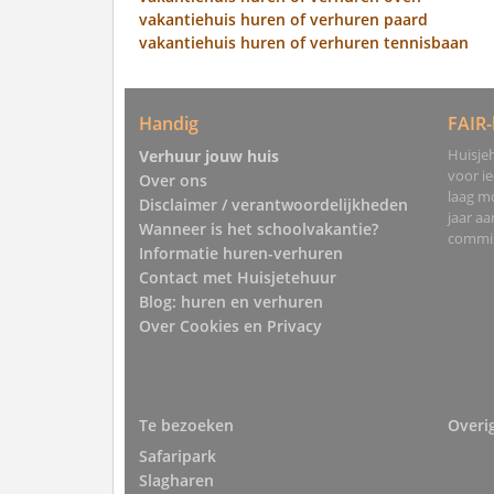
vakantiehuis huren of verhuren paard
vakantiehuis huren of verhuren tennisbaan
Handig
FAIR-
Huisjeh
Verhuur jouw huis
voor i
Over ons
laag mo
Disclaimer / verantwoordelijkheden
jaar a
Wanneer is het schoolvakantie?
commis
Informatie huren-verhuren
Contact met Huisjetehuur
Blog: huren en verhuren
Over Cookies en Privacy
Te bezoeken
Overi
Safaripark
Slagharen