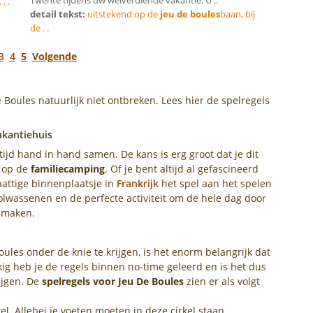
. .
detail tekst:
uitstekend op de
jeu de boules
baan, bij
de . .
3
4
5
Volgende
Boules natuurlijk niet ontbreken. Lees hier de spelregels
vakantiehuis
tijd hand in hand samen. De kans is erg groot dat je dit
e op de
familiecamping
. Of je bent altijd al gefascineerd
attige binnenplaatsje in
Frankrijk
het spel aan het spelen
olwassenen en de perfecte activiteit om de hele dag door
n maken.
ules onder de knie te krijgen, is het enorm belangrijk dat
ig heb je de regels binnen no-time geleerd en is het dus
ijgen. De
spelregels voor Jeu De Boules
zien er als volgt
l. Allebei je voeten moeten in deze cirkel staan.