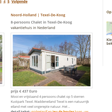
3
4
5
Volgende
Op
Noord-Holland | Texel-De-Koog
8-persoons Chalet in Texel-De-Koog
vakantiehuis in Nederland
Kie
bek
prijs € 437 Euro
Mooi en vrijstaand 4 persoons chalet op 5 sterren
Kustpark Texel. Waddeneiland Texel is een natuurrijk
eiland met veel ongerepte natuur. Het ..
detail tekst:
midgetgolf en
jeu de boules
baan. uw . .