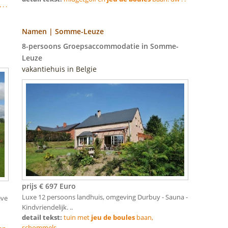
. .
Namen | Somme-Leuze
8-persoons Groepsaccommodatie in Somme-
Leuze
vakantiehuis in Belgie
prijs € 697 Euro
Luxe 12 persoons landhuis, omgeving Durbuy - Sauna -
eve
Kindvriendelijk. ..
detail tekst:
tuin met
jeu de boules
baan,
schommels . .