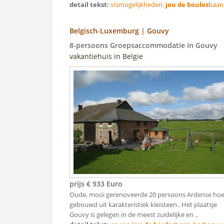
detail tekst:
vismogelijkheden,
jeu de boules
baan, 
Belgisch-Luxemburg | Gouvy
8-persoons Groepsaccommodatie in Gouvy
vakantiehuis in Belgie
prijs € 933 Euro
Oude, mooi gerenoveerde 20 persoons Ardense ho
gebouwd uit karakteristiek kleisteen.. Het plaatsje
Gouvy is gelegen in de meest zuidelijke en ..