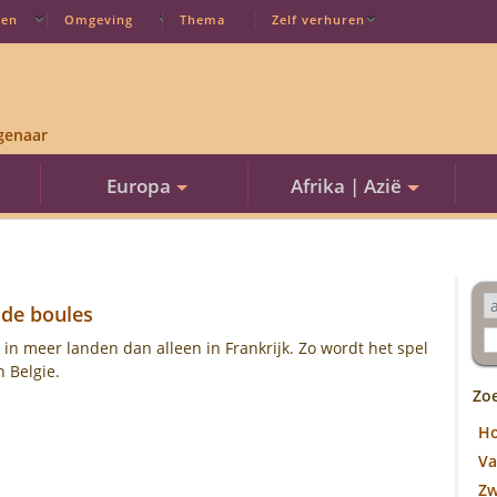
ten
Omgeving
Thema
Zelf verhuren
genaar
Europa
Afrika | Azië
 de boules
 in meer landen dan alleen in Frankrijk. Zo wordt het spel
 Belgie.
Zo
H
Va
Z