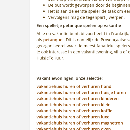
De but wordt geworpen door de beginnen
Het is aan de eerste speler de taak om een
Vervolgens mag de tegenpartij werpen.
Een spelletje petanque spelen op vakantie
Al je op vakantie bent, bijvoorbeeld in Frankrij
als
petanque
. Dit is namelijk de Provençaalse
georganiseerd, waar de meest fanatieke speler
je ook interesse in een vakantiewoning, villa o
HuisjeTeHuur.
Vakantiewoningen, onze selectie:
vakantiehuis huren of verhuren hond
vakantiehuis huren of verhuren huisje huren
vakantiehuis huren of verhuren kinderen
vakantiehuis huren of verhuren klein
vakantiehuis huren of verhuren koffie
vakantiehuis huren of verhuren luxe
vakantiehuis huren of verhuren magnetron
vakantiehuis huren of verhuren oven