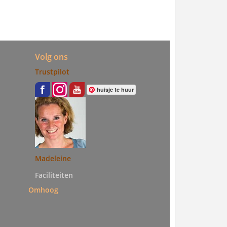
Volg ons
Trustpilot
huisje te huur
Madeleine
Faciliteiten
Omhoog