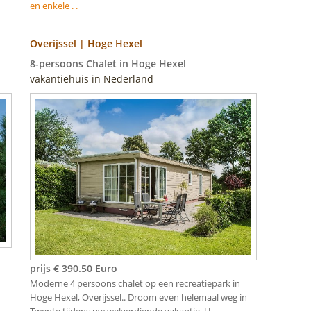
en enkele . .
Overijssel | Hoge Hexel
8-persoons Chalet in Hoge Hexel
vakantiehuis in Nederland
prijs € 390.50 Euro
Moderne 4 persoons chalet op een recreatiepark in
Hoge Hexel, Overijssel.. Droom even helemaal weg in
Twente tijdens uw welverdiende vakantie. U ..