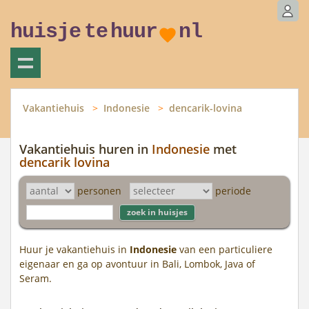
huisje
te
huur
nl
Vakantiehuis
Indonesie
dencarik-lovina
Vakantiehuis huren in
Indonesie
met
dencarik lovina
personen
periode
Huur je vakantiehuis in
Indonesie
van een particuliere
eigenaar en ga op avontuur in Bali, Lombok, Java of
Seram.