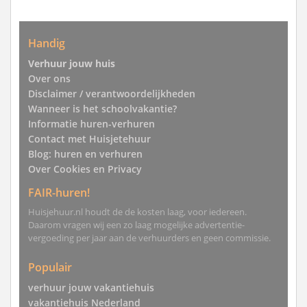
Handig
Verhuur jouw huis
Over ons
Disclaimer / verantwoordelijkheden
Wanneer is het schoolvakantie?
Informatie huren-verhuren
Contact met Huisjetehuur
Blog: huren en verhuren
Over Cookies en Privacy
FAIR-huren!
Huisjehuur.nl houdt de de kosten laag, voor iedereen.
Daarom vragen wij een zo laag mogelijke advertentie-
vergoeding per jaar aan de verhuurders en geen commissie.
Populair
verhuur jouw vakantiehuis
vakantiehuis Nederland