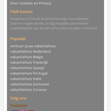
Over Cookies en Privacy
FAIR-huren!
Huisjehuur.nl houdt de de kosten laag, voor iedereen.
Daarom vragen wij een zo laag mogelijke advertentie-
vergoeding per jaar aan de verhuurders en geen commissie.
Populair
verhuur jouw vakantiehuis
vakantiehuis Nederland
vakantiehuis Belgie
vakantiehuis Frankrijk
vakantiehuis Spanje
vakantiehuis Portugal
vakantiehuis Italie
vakantiehuis Suriname
vakantiehuis Curacao
Volg ons
Trustpilot