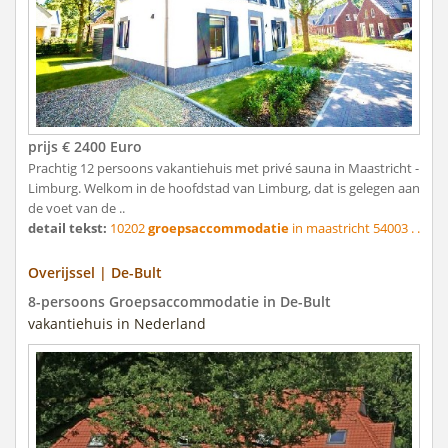
prijs € 2400 Euro
Prachtig 12 persoons vakantiehuis met privé sauna in Maastricht -
Limburg. Welkom in de hoofdstad van Limburg, dat is gelegen aan
de voet van de ..
detail tekst:
10202
groepsaccommodatie
in maastricht 54003 . .
Overijssel | De-Bult
8-persoons Groepsaccommodatie in De-Bult
vakantiehuis in Nederland