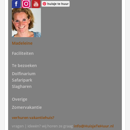
huisje te huur
Madeleine
Faciliteiten
Te bezoeken
Dolfinarium
Safaripark
Slagharen
Overige
Zomervakantie
verhuren vakantiehuis?
vragen | ideeën? wij horen ze graag
info@HuisjeTeHuur.nl