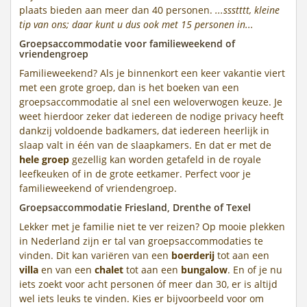
plaats bieden aan meer dan 40 personen.
...ssstttt, kleine
tip van ons; daar kunt u dus ook met 15 personen in...
Groepsaccommodatie voor familieweekend of
vriendengroep
Familieweekend? Als je binnenkort een keer vakantie viert
met een grote groep, dan is het boeken van een
groepsaccommodatie al snel een weloverwogen keuze. Je
weet hierdoor zeker dat iedereen de nodige privacy heeft
dankzij voldoende badkamers, dat iedereen heerlijk in
slaap valt in één van de slaapkamers. En dat er met de
hele groep
gezellig kan worden getafeld in de royale
leefkeuken of in de grote eetkamer. Perfect voor je
familieweekend of vriendengroep.
Groepsaccommodatie Friesland, Drenthe of Texel
Lekker met je familie niet te ver reizen? Op mooie plekken
in Nederland zijn er tal van groepsaccommodaties te
vinden. Dit kan variëren van een
boerderij
tot aan een
villa
en van een
chalet
tot aan een
bungalow
. En of je nu
iets zoekt voor acht personen óf meer dan 30, er is altijd
wel iets leuks te vinden. Kies er bijvoorbeeld voor om