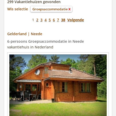
299 Vakantiehuizen gevonden
Wis selectie
Groepsaccommodatie
X
1
2
3
4
5
6
7
38
Volgende
Gelderland | Neede
6-persoons Groepsaccommodatie in Neede
vakantiehuis in Nederland