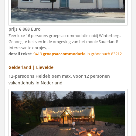
prijs € 868 Euro
Zeer luxe 16 persoons groepsaccommodatie nabij Winterberg..
Genoeg te beleven in de omgeving van het mooie Sauerland!
Interessante dorpjes, ..
detail tekst:
9419
groepsaccommodatie
in grönebach 83212 . .
Gelderland | Lievelde
12-persoons Heidebloem max. voor 12 personen
vakantiehuis in Nederland