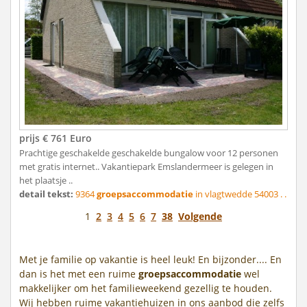
prijs € 761 Euro
Prachtige geschakelde geschakelde bungalow voor 12 personen
met gratis internet.. Vakantiepark Emslandermeer is gelegen in
het plaatsje ..
detail tekst:
9364
groepsaccommodatie
in vlagtwedde 54003 . .
1
2
3
4
5
6
7
38
Volgende
Met je familie op vakantie is heel leuk! En bijzonder.... En
dan is het met een ruime
groepsaccommodatie
wel
makkelijker om het familieweekend gezellig te houden.
Wij hebben ruime vakantiehuizen in ons aanbod die zelfs