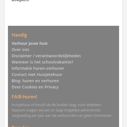
Handig
Verhuur jouw huis
Over ons
Disclaimer / verantwoordelijkheden
Wanneer is het schoolvakantie?
Informatie huren-verhuren
Contact met Huisjetehuur
Blog: huren en verhuren
Over Cookies en Privacy
FAIR-huren!
Huisjehuur.nl houdt de de kosten laag, voor iedereen.
Daarom vragen wij een zo laag mogelijke advertentie-
vergoeding per jaar aan de verhuurders en geen commissie.