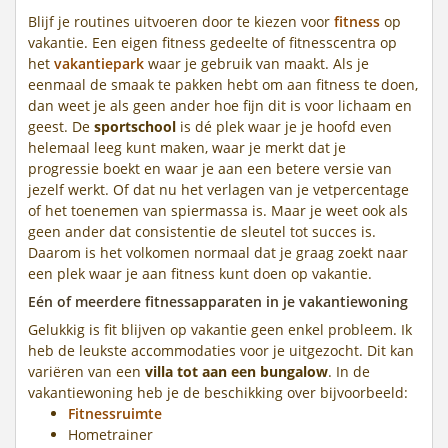
Blijf je routines uitvoeren door te kiezen voor
fitness
op
vakantie. Een eigen fitness gedeelte of fitnesscentra op
het
vakantiepark
waar je gebruik van maakt. Als je
eenmaal de smaak te pakken hebt om aan fitness te doen,
dan weet je als geen ander hoe fijn dit is voor lichaam en
geest. De
sportschool
is dé plek waar je je hoofd even
helemaal leeg kunt maken, waar je merkt dat je
progressie boekt en waar je aan een betere versie van
jezelf werkt. Of dat nu het verlagen van je vetpercentage
of het toenemen van spiermassa is. Maar je weet ook als
geen ander dat consistentie de sleutel tot succes is.
Daarom is het volkomen normaal dat je graag zoekt naar
een plek waar je aan fitness kunt doen op vakantie.
Eén of meerdere fitnessapparaten in je vakantiewoning
Gelukkig is fit blijven op vakantie geen enkel probleem. Ik
heb de leukste accommodaties voor je uitgezocht. Dit kan
variëren van een
villa tot aan een bungalow
. In de
vakantiewoning heb je de beschikking over bijvoorbeeld:
Fitnessruimte
Hometrainer