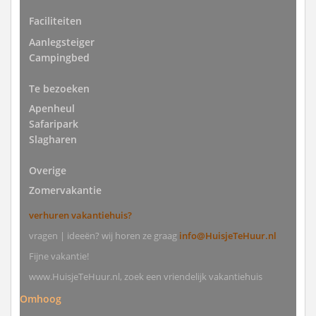
Faciliteiten
Aanlegsteiger
Campingbed
Te bezoeken
Apenheul
Safaripark
Slagharen
Overige
Zomervakantie
verhuren vakantiehuis?
vragen | ideeën? wij horen ze graag
info@HuisjeTeHuur.nl
Fijne vakantie!
www.HuisjeTeHuur.nl, zoek een vriendelijk vakantiehuis
Omhoog