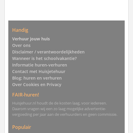
Handig
Verhuur jouw huis
Over ons
Disclaimer / verantwoordelijkheden
Wanneer is het schoolvakantie?
Informatie huren-verhuren
Contact met Huisjetehuur
Blog: huren en verhuren
Over Cookies en Privacy
FAIR-huren!
Huisjehuur.nl houdt de de kosten laag, voor iedereen.
Daarom vragen wij een zo laag mogelijke advertentie-
vergoeding per jaar aan de verhuurders en geen commissie.
Populair