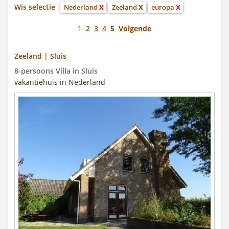
Wis selectie
Nederland
X
Zeeland
X
europa
X
1
2
3
4
5
Volgende
Zeeland | Sluis
8-persoons Villa in Sluis
vakantiehuis in Nederland