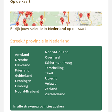
Op de kaart
Bekijk jouw selectie in
Nederland
op de kaart
Streek / provincie in Nederland
Noord-Holland
Ameland
Overijssel
Drenthe
Schiermonnikoog
Flevoland
Terschelling
Friesland
Texel
Gelderland
Utrecht
Groningen
Veluwe
Limburg
Zeeland
Noord-Brabant
Zuid-Holland
In alle streken/provincies zoeken