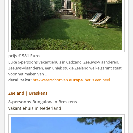
prijs € 581 Euro
Luxe 6-persoons vakantiehuis in Cadzand, Zeeuws-Vlaanderen.
Zeeuws-Vlaanderen, een uniek stukje Zeeland welke garant staat
voor het maken van ..
detail tekst:
brakwaterschor van
europa
. het is een heel . .
Zeeland | Breskens
8-persoons Bungalow in Breskens
vakantiehuis in Nederland