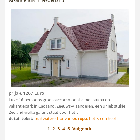
vakantiehuis in Nederland
prijs € 1267 Euro
Luxe 16-persoons groepsaccommodatie met sauna op
vakantiepark in Cadzand. Zeeuws-Vlaanderen, een uniek stukje
Zeeland welke garant staat voor het ..
detail tekst:
brakwaterschor van
europa
. het is een heel . .
1
2
3
4
5
Volgende