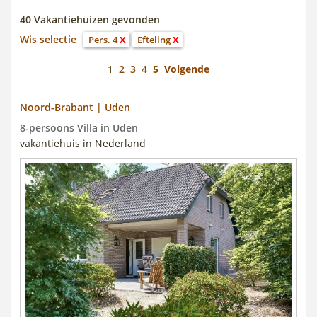
40 Vakantiehuizen gevonden
Wis selectie
Pers. 4
X
Efteling
X
1
2
3
4
5
Volgende
Noord-Brabant | Uden
8-persoons Villa in Uden
vakantiehuis in Nederland