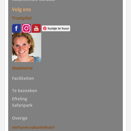
Volg ons
Trustpilot
huisje te huur
Madeleine
Faciliteiten
Te bezoeken
Efteling
Safaripark
Overige
verhuren vakantiehuis?