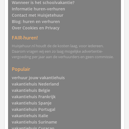
Wanneer is het schoolvakantie?
Informatie huren-verhuren
Contact met Huisjetehuur
Blog: huren en verhuren
Over Cookies en Privacy
FAIR-huren!
Huisjehuur.nl houdt de de kosten laag, voor iedereen.
Daarom vragen wij een zo laag mogelijke advertentie-
vergoeding per jaar aan de verhuurders en geen commissie.
Populair
verhuur jouw vakantiehuis
vakantiehuis Nederland
vakantiehuis Belgie
vakantiehuis Frankrijk
vakantiehuis Spanje
vakantiehuis Portugal
vakantiehuis Italie
vakantiehuis Suriname
vakantiehuis Curacao