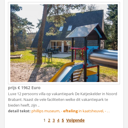
prijs € 1962 Euro
Luxe 12 persoons villa op vakantiepark De Katjeskelder in Noord
Brabant. Naast de vele faciliteiten welke dit vakantiepark te
bieden heeft, zijn ..
detail tekst:
phillips museum, -
efteling
in kaatsheuvel, - . .
1
2
3
4
5
Volgende