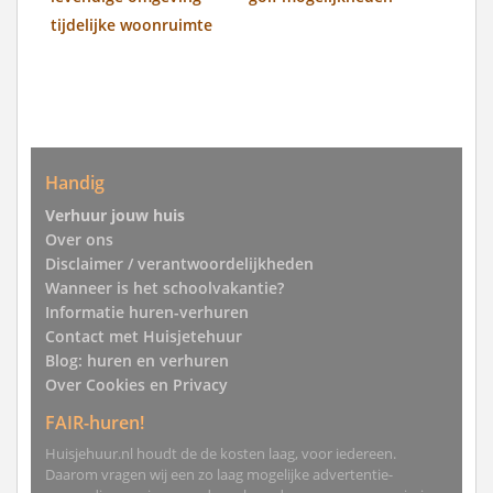
tijdelijke woonruimte
Handig
Verhuur jouw huis
Over ons
Disclaimer / verantwoordelijkheden
Wanneer is het schoolvakantie?
Informatie huren-verhuren
Contact met Huisjetehuur
Blog: huren en verhuren
Over Cookies en Privacy
FAIR-huren!
Huisjehuur.nl houdt de de kosten laag, voor iedereen.
Daarom vragen wij een zo laag mogelijke advertentie-