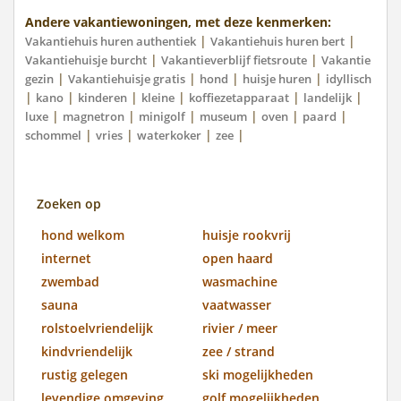
Andere vakantiewoningen, met deze kenmerken:
|
|
Vakantiehuis huren authentiek
Vakantiehuis huren bert
|
|
Vakantiehuisje burcht
Vakantieverblijf fietsroute
Vakantie
|
|
|
|
gezin
Vakantiehuisje gratis
hond
huisje huren
idyllisch
|
|
|
|
|
|
kano
kinderen
kleine
koffiezetapparaat
landelijk
|
|
|
|
|
|
luxe
magnetron
minigolf
museum
oven
paard
|
|
|
|
schommel
vries
waterkoker
zee
Zoeken op
hond welkom
huisje rookvrij
internet
open haard
zwembad
wasmachine
sauna
vaatwasser
rolstoelvriendelijk
rivier / meer
kindvriendelijk
zee / strand
rustig gelegen
ski mogelijkheden
levendige omgeving
golf mogelijkheden