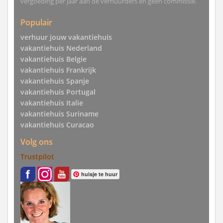
vergoeding per jaar aan de verhuurders en geen commissie.
Populair
verhuur jouw vakantiehuis
vakantiehuis Nederland
vakantiehuis Belgie
vakantiehuis Frankrijk
vakantiehuis Spanje
vakantiehuis Portugal
vakantiehuis Italie
vakantiehuis Suriname
vakantiehuis Curacao
Volg ons
Trustpilot
huisje te huur