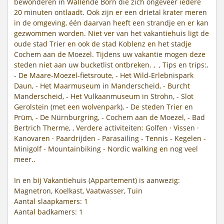
bewonderen in Wallende Born die zich ongeveer iedere
20 minuten ontlaadt. Ook zijn er een drietal krater meren
in de omgeving, één daarvan heeft een strandje en er kan
gezwommen worden. Niet ver van het vakantiehuis ligt de
oude stad Trier en ook de stad Koblenz en het stadje
Cochem aan de Moezel. Tijdens uw vakantie mogen deze
steden niet aan uw bucketlist ontbreken. , , Tips en trips:,
- De Maare-Moezel-fietsroute, - Het Wild-Erlebnispark
Daun, - Het Maarmuseum in Manderscheid, - Burcht
Manderscheid, - Het Vulkaanmuseum in Strohn, - Slot
Gerolstein (met een wolvenpark), - De steden Trier en
Prüm, - De Nürnburgring, - Cochem aan de Moezel, - Bad
Bertrich Therme, , Verdere activiteiten: Golfen · Vissen ·
Kanovaren · Paardrijden - Parasailing - Tennis - Kegelen -
Minigolf - Mountainbiking - Nordic walking en nog veel
meer..
In en bij Vakantiehuis (Appartement) is aanwezig:
Magnetron, Koelkast, Vaatwasser, Tuin
Aantal slaapkamers: 1
Aantal badkamers: 1