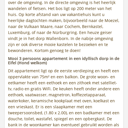
over de omgeving. In de directe omgeving is het heerlijk
wandelen of fietsen. Het bos ligt op 200 meter van het
huis. Op korte afstand van uw vakantiehuis kunt u
heerlijke dagtochten maken, bijvoorbeeld naar de Moezel,
naar de Vulkaan Maare, naar Cochem, Bernkastel,
Luxemburg, of naar de Nürburgring. Een heuze geiser
vindt je in het dorp Wallenborn. In de nabije omgeving
zijn er ook diverse mooie kastelen te bezoeken en te
bewonderen. Kortom genoeg te doen!
Mooi 3 persoons appartement in een idyllisch dorp in de
Eifel (Hond welkom)
Dit appartement ligt op de eerste verdieping en heeft een
oppervlakte van 75m² en een balkon. De grote woon- en
eetkamer heeft een eethoek en een zithoek met satelliet-
tv, radio en gratis WiFi. De keuken heeft onder andere een
eethoek, vaatwasser, magnetron, koffiezetapparaat,
waterkoker, keramische kookplaat met oven, koelkast en
een vrieskast. Er is een slaapkamer met een
tweepersoonsbed, (1.80 x 2.00), en een badkamer met een
douche, toilet, wastafel, spiegel en een opbergkast. De
bank in de woonkamer kan eventueel gebruikt worden als