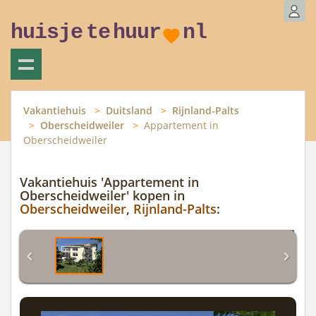
huisje
te
huur
nl
Vakantiehuis
Duitsland
Rijnland-Palts
Oberscheidweiler
Appartement in
Oberscheidweiler
Vakantiehuis 'Appartement in
Oberscheidweiler' kopen in
Oberscheidweiler
,
Rijnland-Palts
: