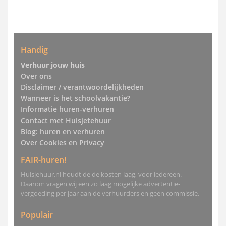
Handig
Verhuur jouw huis
Over ons
Disclaimer / verantwoordelijkheden
Wanneer is het schoolvakantie?
Informatie huren-verhuren
Contact met Huisjetehuur
Blog: huren en verhuren
Over Cookies en Privacy
FAIR-huren!
Huisjehuur.nl houdt de de kosten laag, voor iedereen.
Daarom vragen wij een zo laag mogelijke advertentie-
vergoeding per jaar aan de verhuurders en geen commissie.
Populair