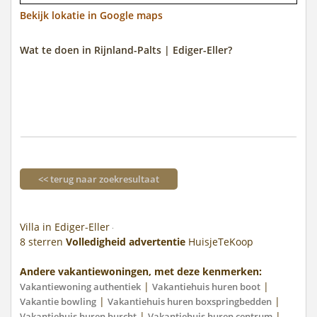
Bekijk lokatie in Google maps
Wat te doen in Rijnland-Palts | Ediger-Eller?
<< terug naar zoekresultaat
Villa in Ediger-Eller
8
sterren
Volledigheid advertentie
HuisjeTeKoop
Andere vakantiewoningen, met deze kenmerken:
|
|
Vakantiewoning authentiek
Vakantiehuis huren boot
|
|
Vakantie bowling
Vakantiehuis huren boxspringbedden
|
|
Vakantiehuis huren burcht
Vakantiehuis huren centrum