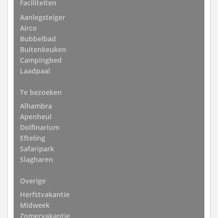
Faciliteiten
Aanlegsteiger
Airco
Bubbelbad
Buitenkeuken
Campingbed
Laadpaal
Te bezoeken
Alhambra
Apenheul
Dolfinarium
Efteling
Safaripark
Slagharen
Overige
Herfstvakantie
Midweek
Zomervakantie