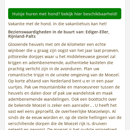
Huisje huren met hond? bekijk hier beschikbaarheid!
Vakantie met de hond. In die vakantiehuis kan het!
Bezienswaardigheden in de buurt van: Ediger-Eller,
Rijnland-Palts
Glooiende heuvels met om de kilometer een echte
wijnboer die u graag zijn oogst van het jaar laat proeven,
pittoreske dorpjes waar u het middeleeuwse gevoel zal
krijgen en adembenemende, authentieke kastelen die
prachtig verlicht zijn in de avonduren. Plan uw
romantische tripje in de unieke omgeving van de Moezel.
Op korte afstand van Nederland bent u er in een paar
uurtjes. Pak uw mountainbike en manoeuvreer tussen de
heuvels en dalen door of pak uw wandelstok en maak
adembenemende wandelingen. Ook een boottocht over
de bekende Moezel is zeker een aanrader., , U heeft het
vast wel eens geproefd, de overheerlijke Moezelwijn. Al
sinds de 4e eeuw worden er, op de steile hellingen van de
verschillende dorpen die de Moezel rijk is, druiven
geteeld en geoogst. De moezel is het oudste wijngebied