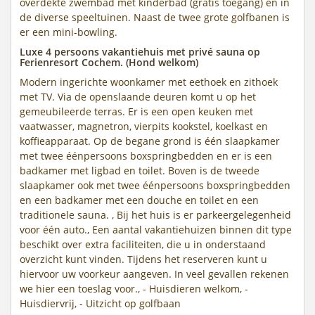
overdekte zwembad met kinderbad (gratis toegang) en in
de diverse speeltuinen. Naast de twee grote golfbanen is
er een mini-bowling.
Luxe 4 persoons vakantiehuis met privé sauna op
Ferienresort Cochem. (Hond welkom)
Modern ingerichte woonkamer met eethoek en zithoek
met TV. Via de openslaande deuren komt u op het
gemeubileerde terras. Er is een open keuken met
vaatwasser, magnetron, vierpits kookstel, koelkast en
koffieapparaat. Op de begane grond is één slaapkamer
met twee éénpersoons boxspringbedden en er is een
badkamer met ligbad en toilet. Boven is de tweede
slaapkamer ook met twee éénpersoons boxspringbedden
en een badkamer met een douche en toilet en een
traditionele sauna. , Bij het huis is er parkeergelegenheid
voor één auto., Een aantal vakantiehuizen binnen dit type
beschikt over extra faciliteiten, die u in onderstaand
overzicht kunt vinden. Tijdens het reserveren kunt u
hiervoor uw voorkeur aangeven. In veel gevallen rekenen
we hier een toeslag voor., - Huisdieren welkom, -
Huisdiervrij, - Uitzicht op golfbaan