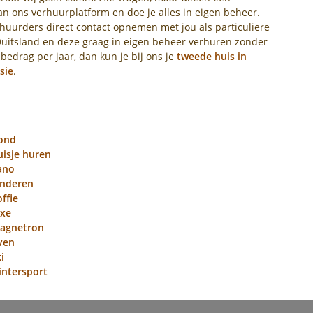
aan ons verhuurplatform en doe je alles in eigen beheer.
 huurders direct contact opnemen met jou als particuliere
uitsland en deze graag in eigen beheer verhuren zonder
 bedrag per jaar, dan kun je bij ons je
tweede huis in
sie
.
hond
uisje huren
ano
inderen
ffie
uxe
magnetron
ven
i
intersport