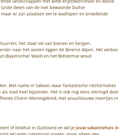
erende landschappen met witte krijtsteenrotsen en kleine
. Grote delen van de niet bewoonde Duitse
maar er zijn plaatsen om te wadlopen en broedende
uurreis; het staat vol van bossen en bergen.
verder naar het oosten liggen de Beierse Alpen. Het oerbos
ud (Bayerischer Wald) en het Boheemse woud
eden. Met name in Saksen, waar fantastische rotsformaties
is als stad heel bijzonder. Het is ook nog eens omringd door
rfheide Chorin-Merengebied, met azuurblauwe meertjes in
ment of blokhut in Duitsland en wil je
jouw vakantiehuis in
rdat wij geen commissie vragen, maar alleen een