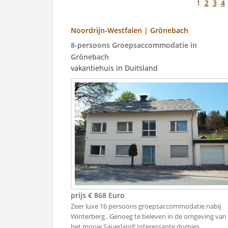
1
2
3
4
Noordrijn-Westfalen | Grönebach
8-persoons Groepsaccommodatie in
Grönebach
vakantiehuis in Duitsland
prijs € 868 Euro
Zeer luxe 16 persoons groepsaccommodatie nabij
Winterberg.. Genoeg te beleven in de omgeving van
het mooie Sauerland! Interessante dorpjes, ..