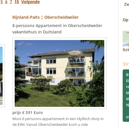
5
6
7
15
Volgende
Z
Rijnland-Palts | Oberscheidweiler
Op
8-persoons Appartement in Oberscheidweiler
vakantiehuis in Duitsland
Bek
St
B
E
H
M
M
N
prijs € 591 Euro
I
Mooi 6 persoons appartement in een idyllisch dorp in
de Eifel. Vanuit Oberscheidweiler kunt u vele