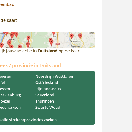
wembad
 de kaart
ijk jouw selectie in
Duitsland
op de kaart
reek / provincie in Duitsland
eieren
Noordrijn-Westfalen
ifel
Ostfriesland
essen
Rijnland-Palts
ecklenburg
Sauerland
oezel
Thuringen
edersaksen
Zwarte-Woud
n alle streken/provincies zoeken