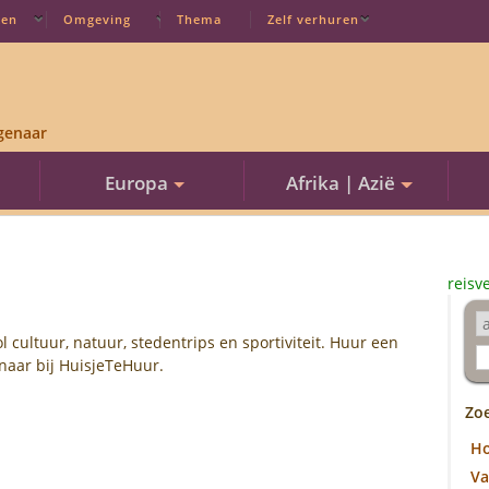
ten
Omgeving
Thema
Zelf verhuren
genaar
Europa
Afrika | Azië
reisv
ol cultuur, natuur, stedentrips en sportiviteit. Huur een
naar bij HuisjeTeHuur.
Zo
H
Va