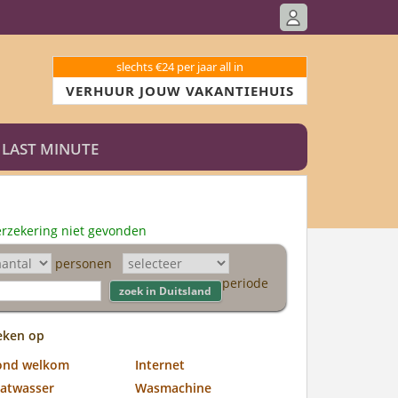
slechts €24 per jaar all in
VERHUUR JOUW VAKANTIEHUIS
LAST MINUTE
erzekering niet gevonden
personen
periode
eken op
ond welkom
Internet
atwasser
Wasmachine