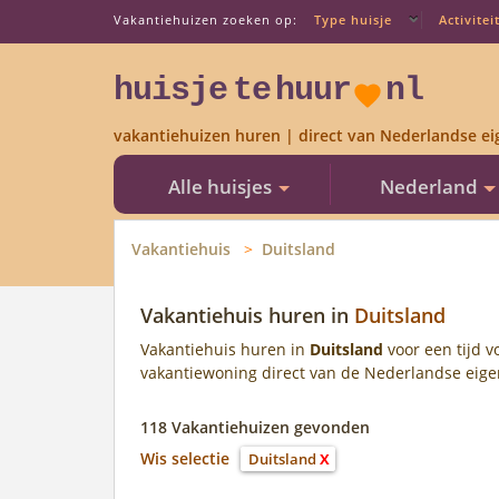
Vakantiehuizen zoeken op:
Type huisje
Activitei
huisje
te
huur
nl
vakantiehuizen huren | direct van Nederlandse ei
Alle huisjes
Nederland
Vakantiehuis
Duitsland
Vakantiehuis huren in
Duitsland
Vakantiehuis huren in
Duitsland
voor een tijd v
vakantiewoning direct van de Nederlandse eige
118 Vakantiehuizen gevonden
Wis selectie
Duitsland
X