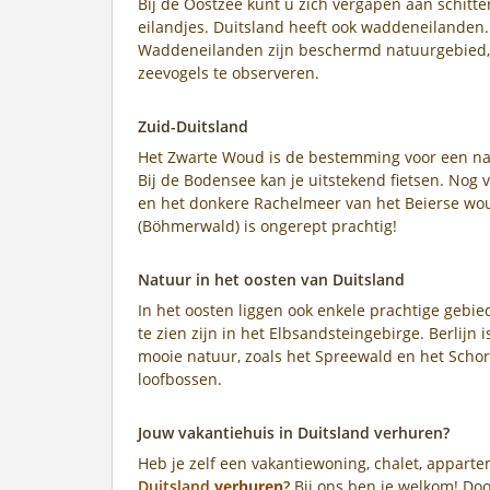
Bij de Oostzee kunt u zich vergapen aan schitt
eilandjes. Duitsland heeft ook waddeneilanden
Waddeneilanden zijn beschermd natuurgebied, 
zeevogels te observeren.
Zuid-Duitsland
Het Zwarte Woud is de bestemming voor een nat
Bij de Bodensee kan je uitstekend fietsen. Nog 
en het donkere Rachelmeer van het Beierse wo
(Böhmerwald) is ongerept prachtig!
Natuur in het oosten van Duitsland
In het oosten liggen ook enkele prachtige gebi
te zien zijn in het Elbsandsteingebirge. Berlijn 
mooie natuur, zoals het Spreewald en het Scho
loofbossen.
Jouw vakantiehuis in Duitsland verhuren?
Heb je zelf een vakantiewoning, chalet, apparte
Duitsland
verhuren
?
Bij ons ben je welkom! Doo