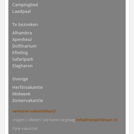
Campingbed
Laadpaal
Te bezoeken
Alhambra
Apenheul
Dolfinarium
Efteling
Safaripark
Slagharen
Overige
Herfstvakantie
Midweek
Zomervakantie
verhuren vakantiehuis?
vragen | ideeën? wij horen ze graag
info@HuisjeTeHuur.nl
Fijne vakantie!