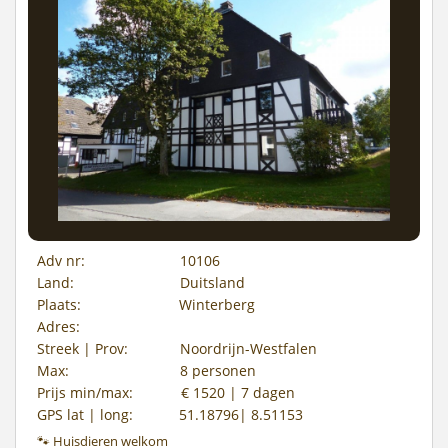
Adv nr:
10106
Land:
Duitsland
Plaats:
Winterberg
Adres:
Streek | Prov:
Noordrijn-Westfalen
Max:
8 personen
Prijs min/max:
€ 1520 | 7 dagen
GPS lat | long:
51.18796| 8.51153
🐾 Huisdieren welkom