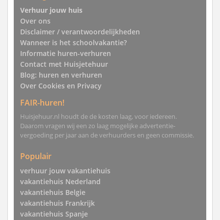
Verhuur jouw huis
Over ons
Disclaimer / verantwoordelijkheden
Wanneer is het schoolvakantie?
Informatie huren-verhuren
Contact met Huisjetehuur
Blog: huren en verhuren
Over Cookies en Privacy
FAIR-huren!
Huisjehuur.nl houdt de de kosten laag, voor iedereen.
Daarom vragen wij een zo laag mogelijke advertentie-
vergoeding per jaar aan de verhuurders en geen commissie.
Populair
verhuur jouw vakantiehuis
vakantiehuis Nederland
vakantiehuis Belgie
vakantiehuis Frankrijk
vakantiehuis Spanje