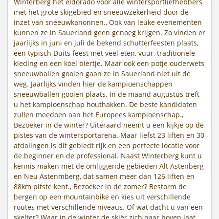
Winterberg het eldorado voor alle wintersportliefhebbers
met het grote skigebied en sneeuwzekerheid door de
inzet van sneeuwkanonnen., Ook van leuke evenementen
kunnen ze in Sauerland geen genoeg krijgen. Zo vinden er
jaarlijks in juni en juli de bekend schutterfeesten plaats,
een typisch Duits feest met veel eten, vuur, traditionele
kleding en een koel biertje. Maar ook een potje ouderwets
sneeuwballen gooien gaan ze in Sauerland niet uit de
weg. Jaarlijks vinden hier de kampioenschappen
sneeuwballen gooien plaats. In de maand augustus treft
u het kampioenschap houthakken. De beste kandidaten
zullen meedoen aan het Europees kampioenschap.,
Bezoeker in de winter? Uiteraard neemt u een kijkje op de
pistes van de wintersportarena. Maar liefst 23 liften en 30
afdalingen is dit gebiedt rijk en een perfecte locatie voor
de beginner en de professional. Naast Winterberg kunt u
kennis maken met de omliggende gebieden Alt Astenberg
en Neu Astenmberg, dat samen meer dan 126 liften en
88km pitste kent., Bezoeker in de zomer? Bestorm de
bergen op een mountainbike en kies uit verschillende
routes met verschillende niveaus. Of wat dacht u van een
skelter? Waar in de winter de skiër zich naar boven laat