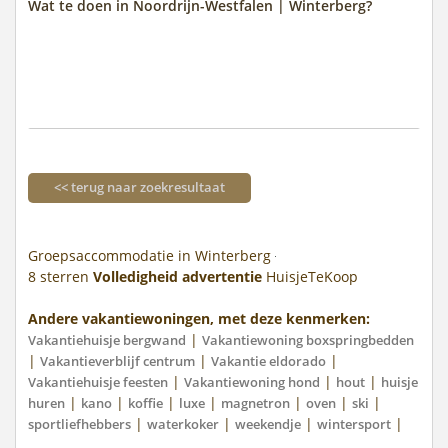
Wat te doen in Noordrijn-Westfalen | Winterberg?
<< terug naar zoekresultaat
Groepsaccommodatie in Winterberg
8
sterren
Volledigheid advertentie
HuisjeTeKoop
Andere vakantiewoningen, met deze kenmerken:
|
Vakantiehuisje bergwand
Vakantiewoning boxspringbedden
|
|
|
Vakantieverblijf centrum
Vakantie eldorado
|
|
|
Vakantiehuisje feesten
Vakantiewoning hond
hout
huisje
|
|
|
|
|
|
|
huren
kano
koffie
luxe
magnetron
oven
ski
|
|
|
|
sportliefhebbers
waterkoker
weekendje
wintersport