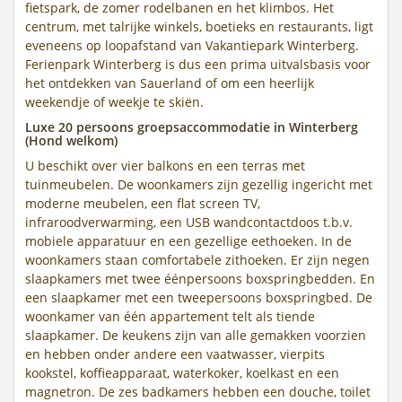
fietspark, de zomer rodelbanen en het klimbos. Het
centrum, met talrijke winkels, boetieks en restaurants, ligt
eveneens op loopafstand van Vakantiepark Winterberg.
Ferienpark Winterberg is dus een prima uitvalsbasis voor
het ontdekken van Sauerland of om een heerlijk
weekendje of weekje te skiën.
Luxe 20 persoons groepsaccommodatie in Winterberg
(Hond welkom)
U beschikt over vier balkons en een terras met
tuinmeubelen. De woonkamers zijn gezellig ingericht met
moderne meubelen, een flat screen TV,
infraroodverwarming, een USB wandcontactdoos t.b.v.
mobiele apparatuur en een gezellige eethoeken. In de
woonkamers staan comfortabele zithoeken. Er zijn negen
slaapkamers met twee éénpersoons boxspringbedden. En
een slaapkamer met een tweepersoons boxspringbed. De
woonkamer van één appartement telt als tiende
slaapkamer. De keukens zijn van alle gemakken voorzien
en hebben onder andere een vaatwasser, vierpits
kookstel, koffieapparaat, waterkoker, koelkast en een
magnetron. De zes badkamers hebben een douche, toilet