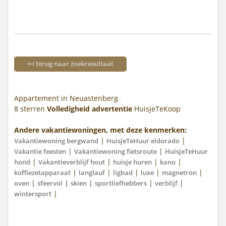
<< terug naar zoekresultaat
Appartement in Neuastenberg
8
sterren
Volledigheid advertentie
HuisjeTeKoop
Andere vakantiewoningen, met deze kenmerken:
|
|
Vakantiewoning bergwand
HuisjeTeHuur eldorado
|
|
Vakantie feesten
Vakantiewoning fietsroute
HuisjeTeHuur
|
|
|
|
hond
Vakantieverblijf hout
huisje huren
kano
|
|
|
|
|
koffiezetapparaat
langlauf
ligbad
luxe
magnetron
|
|
|
|
|
oven
sfeervol
skien
sportliefhebbers
verblijf
|
wintersport