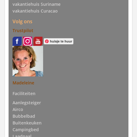
vakantiehuis Suriname
vakantiehuis Curacao
Volg ons
Trustpilot
huisje te huur
Madeleine
Faciliteiten
Aanlegsteiger
Airco
Bubbelbad
Buitenkeuken
Campingbed
Laadpaal