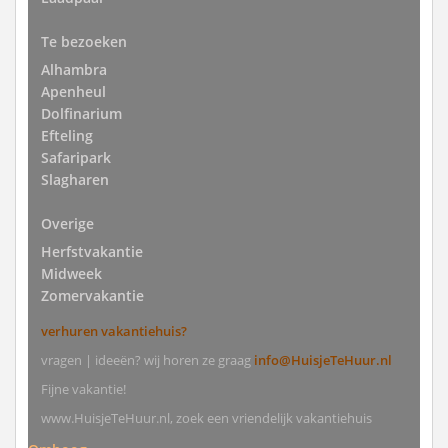
Te bezoeken
Alhambra
Apenheul
Dolfinarium
Efteling
Safaripark
Slagharen
Overige
Herfstvakantie
Midweek
Zomervakantie
verhuren vakantiehuis?
vragen | ideeën? wij horen ze graag
info@HuisjeTeHuur.nl
Fijne vakantie!
www.HuisjeTeHuur.nl, zoek een vriendelijk vakantiehuis