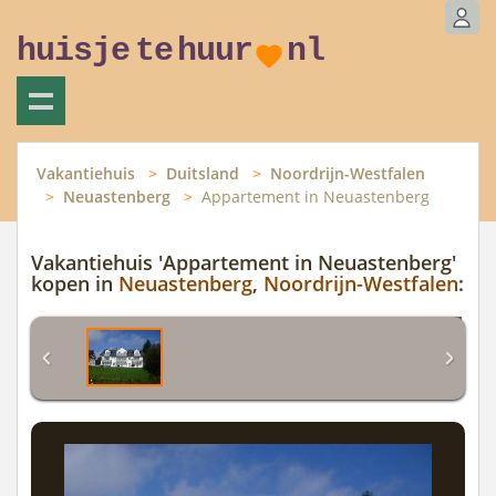
huisje
te
huur
nl
Vakantiehuis
Duitsland
Noordrijn-Westfalen
Neuastenberg
Appartement in Neuastenberg
Vakantiehuis 'Appartement in Neuastenberg'
kopen in
Neuastenberg
,
Noordrijn-Westfalen
: