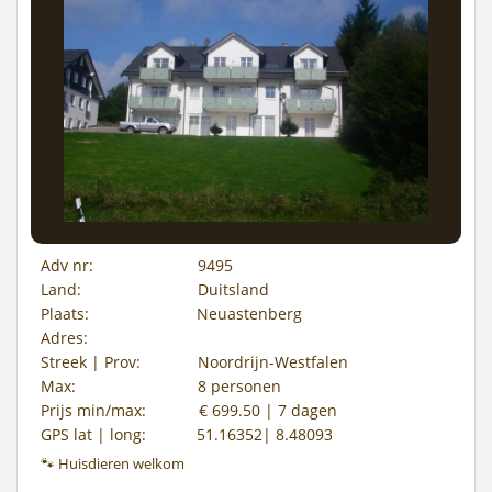
Adv nr:
9495
Land:
Duitsland
Plaats:
Neuastenberg
Adres:
Streek | Prov:
Noordrijn-Westfalen
Max:
8 personen
Prijs min/max:
€ 699.50 | 7 dagen
GPS lat | long:
51.16352| 8.48093
🐾 Huisdieren welkom