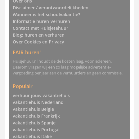
Over ons
Disclaimer / verantwoordelijkheden
Wanneer is het schoolvakantie?
Informatie huren-verhuren
Contact met Huisjetehuur
Blog: huren en verhuren
Over Cookies en Privacy
FAIR-huren!
Huisjehuur.nl houdt de de kosten laag, voor iedereen.
Daarom vragen wij een zo laag mogelijke advertentie-
vergoeding per jaar aan de verhuurders en geen commissie.
Populair
verhuur jouw vakantiehuis
vakantiehuis Nederland
vakantiehuis Belgie
vakantiehuis Frankrijk
vakantiehuis Spanje
vakantiehuis Portugal
vakantiehuis Italie