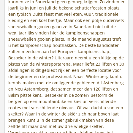
kunnen ze in Sauerland geen genoeg krijgen. Zo vinden er
jaarlijks in juni en juli de bekend schutterfeesten plaats,
een typisch Duits feest met veel eten, vuur, traditionele
kleding en een koel biertje. Maar ook een potje ouderwets
sneeuwballen gooien gaan ze in Sauerland niet uit de
weg. Jaarlijks vinden hier de kampioenschappen
sneeuwballen gooien plaats. In de maand augustus treft
u het kampioenschap houthakken. De beste kandidaten
zullen meedoen aan het Europees kampioenschap.,
Bezoeker in de winter? Uiteraard neemt u een kijkje op de
pistes van de wintersportarena. Maar liefst 23 liften en 30
afdalingen is dit gebiedt rijk en een perfecte locatie voor
de beginner en de professional. Naast Winterberg kunt u
kennis maken met de omliggende gebieden Alt Astenberg
en Neu Astenmberg, dat samen meer dan 126 liften en
88km pitste kent., Bezoeker in de zomer? Bestorm de
bergen op een mountainbike en kies uit verschillende
routes met verschillende niveaus. Of wat dacht u van een
skelter? Waar in de winter de skiër zich naar boven laat
brengen kunt u in de zomer gebruik maken van deze
zelfde lift maar dan met uw drie-wielige skelter.
Vervolgens maakt u een prachtige afdaling langs het