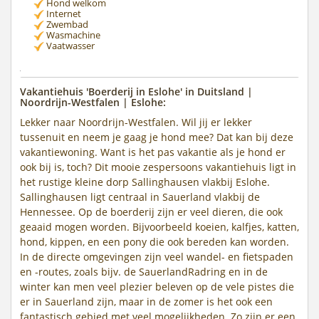
Hond welkom
Internet
Zwembad
Wasmachine
Vaatwasser
Vakantiehuis 'Boerderij in Eslohe' in Duitsland |
Noordrijn-Westfalen | Eslohe:
Lekker naar Noordrijn-Westfalen. Wil jij er lekker
tussenuit en neem je gaag je hond mee? Dat kan bij deze
vakantiewoning. Want is het pas vakantie als je hond er
ook bij is, toch? Dit mooie zespersoons vakantiehuis ligt in
het rustige kleine dorp Sallinghausen vlakbij Eslohe.
Sallinghausen ligt centraal in Sauerland vlakbij de
Hennessee. Op de boerderij zijn er veel dieren, die ook
geaaid mogen worden. Bijvoorbeeld koeien, kalfjes, katten,
hond, kippen, en een pony die ook bereden kan worden.
In de directe omgevingen zijn veel wandel- en fietspaden
en -routes, zoals bijv. de SauerlandRadring en in de
winter kan men veel plezier beleven op de vele pistes die
er in Sauerland zijn, maar in de zomer is het ook een
fantastisch gebied met veel mogelijkheden. Zo zijn er een