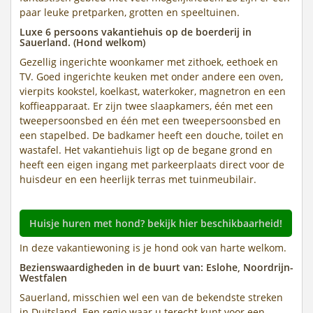
paar leuke pretparken, grotten en speeltuinen.
Luxe 6 persoons vakantiehuis op de boerderij in
Sauerland. (Hond welkom)
Gezellig ingerichte woonkamer met zithoek, eethoek en
TV. Goed ingerichte keuken met onder andere een oven,
vierpits kookstel, koelkast, waterkoker, magnetron en een
koffieapparaat. Er zijn twee slaapkamers, één met een
tweepersoonsbed en één met een tweepersoonsbed en
een stapelbed. De badkamer heeft een douche, toilet en
wastafel. Het vakantiehuis ligt op de begane grond en
heeft een eigen ingang met parkeerplaats direct voor de
huisdeur en een heerlijk terras met tuinmeubilair.
Huisje huren met hond? bekijk hier beschikbaarheid!
In deze vakantiewoning is je hond ook van harte welkom.
Bezienswaardigheden in de buurt van: Eslohe, Noordrijn-
Westfalen
Sauerland, misschien wel een van de bekendste streken
in Duitsland. Een regio waar u terecht kunt voor een