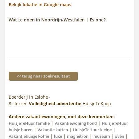
Bekijk lokatie in Google maps
Wat te doen in Noordrijn-Westfalen | Eslohe?
<< terug naar zoekresultaat
Boerderij in Eslohe
8
sterren
Volledigheid advertentie
HuisjeTeKoop
Andere vakantiewoningen, met deze kenmerken:
|
|
HuisjeTeHuur familie
Vakantiewoning hond
HuisjeTeHuur
|
|
|
huisje huren
Vakantie katten
HuisjeTeHuur kleine
|
|
|
|
|
Vakantiehuisje koffie
luxe
magnetron
museum
oven