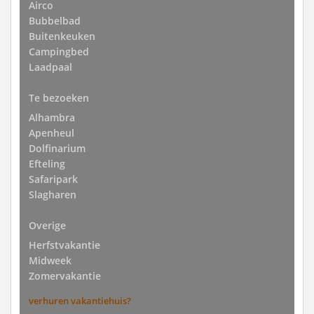
Airco
Bubbelbad
Buitenkeuken
Campingbed
Laadpaal
Te bezoeken
Alhambra
Apenheul
Dolfinarium
Efteling
Safaripark
Slagharen
Overige
Herfstvakantie
Midweek
Zomervakantie
verhuren vakantiehuis?