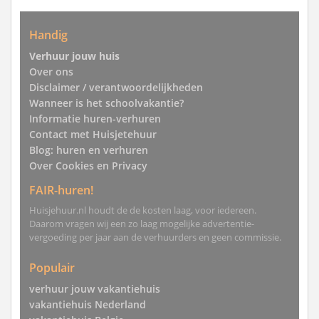
Handig
Verhuur jouw huis
Over ons
Disclaimer / verantwoordelijkheden
Wanneer is het schoolvakantie?
Informatie huren-verhuren
Contact met Huisjetehuur
Blog: huren en verhuren
Over Cookies en Privacy
FAIR-huren!
Huisjehuur.nl houdt de de kosten laag, voor iedereen.
Daarom vragen wij een zo laag mogelijke advertentie-
vergoeding per jaar aan de verhuurders en geen commissie.
Populair
verhuur jouw vakantiehuis
vakantiehuis Nederland