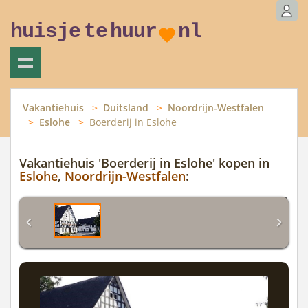
huisje
te
huur
nl
Vakantiehuis
Duitsland
Noordrijn-Westfalen
Eslohe
Boerderij in Eslohe
Vakantiehuis 'Boerderij in Eslohe' kopen in
Eslohe
,
Noordrijn-Westfalen
: