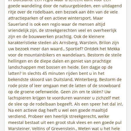
goede wandeling door de natuurgebieden, een uitdagend
ritje over de rodelbaan, een bezoek aan één van de vele
attractieparken of een actieve wintersport. Maar
Sauerland is ook een regio waar de mensen altijd
vriendelijk zijn, de streekgerechten veel en overheerlijk
zijn en de bouwwerken prachtig. Ook de kleinere
karakteristieke steden als Arnsberg, Warstein, Brilon zijn
uw bezoek meer dan waard., Sportief? Ontdek het Mekka
voor de mountainbikers en wandelaars. Bestorm de steile
hellingen en de diepe dalen en geniet van prachtige
landschappen met bossen en heide. Een dagje op de
latten? In slechts 45 minuten rijden bent u in het
bekendste skioord van Duitsland, Winterberg. Bestorm de
rode piste of leer omgaan met de latten of de snowboard
op de groene oefenweide. Geen zin om te skiën? Uw
lachspieren krijgen te voorduren wanneer u zichzelf met
de slee op de rodelbaan begeeft. Als een speer het dal in!,
Na een actieve dag heeft u wel een goede maaltijd
verdiend. Probeer een heerlijk streekgerecht, welke
meestal bestaat uit een groot stuk vlees en een goede pul
Warsteiner, Veltins of Grevenstein., Weten wat u het hele