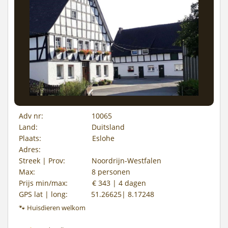
Adv nr:
10065
Land:
Duitsland
Plaats:
Eslohe
Adres:
Streek | Prov:
Noordrijn-Westfalen
Max:
8 personen
Prijs min/max:
€ 343 | 4 dagen
GPS lat | long:
51.26625| 8.17248
🐾 Huisdieren welkom