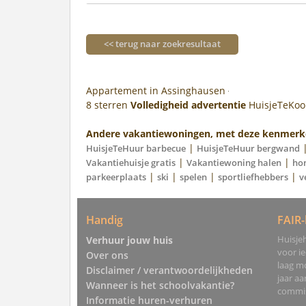
<< terug naar zoekresultaat
Appartement in Assinghausen
8
sterren
Volledigheid advertentie
HuisjeTeKo
Andere vakantiewoningen, met deze kenmerk
|
HuisjeTeHuur barbecue
HuisjeTeHuur bergwand
|
|
Vakantiehuisje gratis
Vakantiewoning halen
ho
|
|
|
|
parkeerplaats
ski
spelen
sportliefhebbers
v
Handig
FAIR-
Huisjeh
Verhuur jouw huis
voor i
Over ons
laag mo
Disclaimer / verantwoordelijkheden
jaar a
Wanneer is het schoolvakantie?
commis
Informatie huren-verhuren