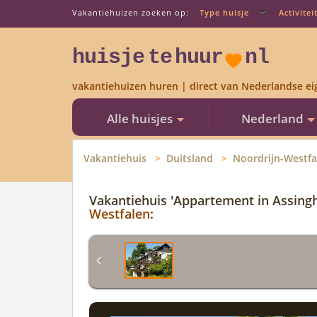
Vakantiehuizen zoeken op:
Type huisje
Activitei
huisje
te
huur
nl
vakantiehuizen huren | direct van Nederlandse ei
Alle huisjes
Nederland
Vakantiehuis
Duitsland
Noordrijn-Westfa
Vakantiehuis 'Appartement in Assing
Westfalen
: