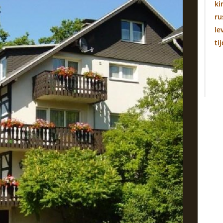
ki
ru
le
ti