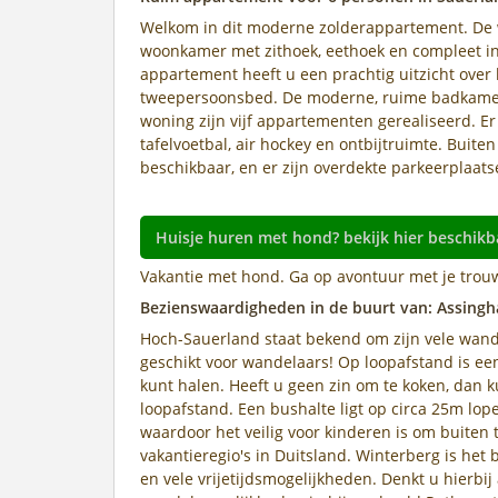
Welkom in dit moderne zolderappartement. De w
woonkamer met zithoek, eethoek en compleet ing
appartement heeft u een prachtig uitzicht over
tweepersoonsbed. De moderne, ruime badkamer b
woning zijn vijf appartementen gerealiseerd. Er 
tafelvoetbal, air hockey en ontbijtruimte. Buite
beschikbaar, en er zijn overdekte parkeerplaats
Huisje huren met hond? bekijk hier beschikb
Vakantie met hond. Ga op avontuur met je trouw
Bezienswaardigheden in de buurt van: Assingh
Hoch-Sauerland staat bekend om zijn vele wand
geschikt voor wandelaars! Op loopafstand is e
kunt halen. Heeft u geen zin om te koken, dan k
loopafstand. Een bushalte ligt op circa 25m lop
waardoor het veilig voor kinderen is om buiten 
vakantieregio's in Duitsland. Winterberg is h
en vele vrijetijdsmogelijkheden. Denkt u hierbi