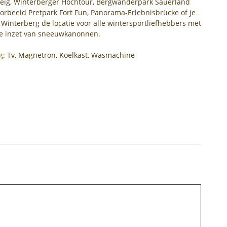
teig, Winterberger Hochtour, Bergwanderpark Sauerland
voorbeeld Pretpark Fort Fun, Panorama-Erlebnisbrücke of je
s Winterberg de locatie voor alle wintersportliefhebbers met
de inzet van sneeuwkanonnen.
ig: Tv, Magnetron, Koelkast, Wasmachine