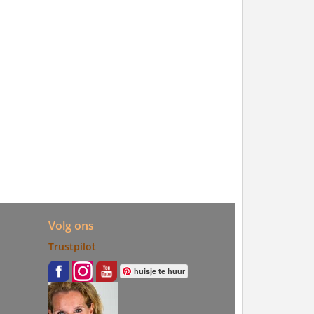
Volg ons
Trustpilot
huisje te huur