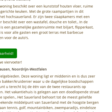
oning beschikt over een kunststof houten vloer, ruime
erichte keuken. Met de grote raampartijen in dit
 het hochsauerland. Er zijn twee slaapkamers met een
eschikt over een wastafel, douche en toilet., In de
is een gezamelijke gastenruimte met biljart, flipperkast,
n is voor alle gasten een groot terras met barbecue
en voor de auto's.
aarheid!
e viervoeter!
ausen, Noordrijn-Westfalen
elgebieden. Deze woning ligt er middenin en is dus zeer
en bakker/kruidenier waar u de dagelijkse boodschappen
unt u terecht bij de één van de twee restaurants op
en. Het vakantiehuis is gelegen aan een doodlopende straat
te spelen., Het Sauerland behoort tot de meest geliefde
et bekende middelpunt van Sauerland met de hoogste bergen
j aan tennis, golf, mountainbiken, zwemparadijs, eindeloze