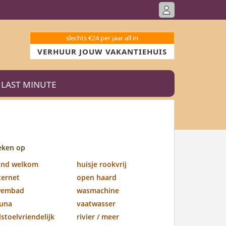
slechts €24 per jaar all in
VERHUUR JOUW VAKANTIEHUIS
LAST MINUTE
eken op
ond welkom
huisje rookvrij
ternet
open haard
wembad
wasmachine
una
vaatwasser
lstoelvriendelijk
rivier / meer