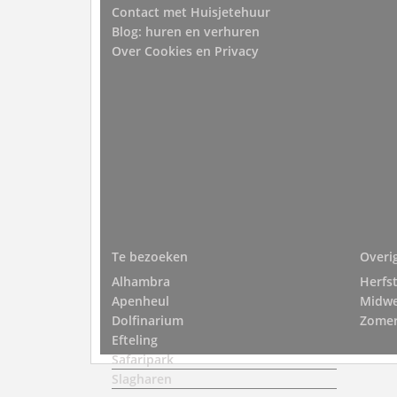
Contact met Huisjetehuur
Blog: huren en verhuren
Over Cookies en Privacy
Te bezoeken
Overi
Alhambra
Herfs
Apenheul
Midw
Dolfinarium
Zomer
Efteling
Safaripark
Slagharen