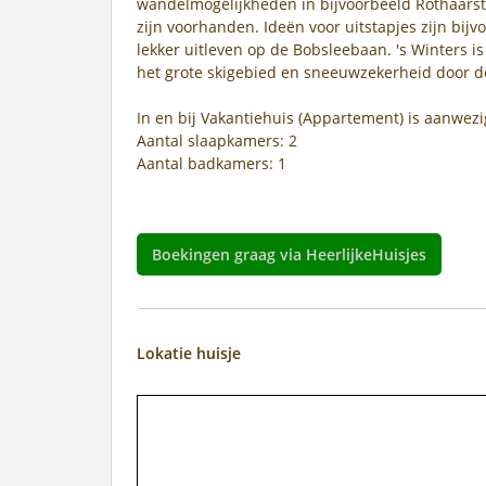
wandelmogelijkheden in bijvoorbeeld Rothaars
zijn voorhanden. Ideën voor uitstapjes zijn bij
lekker uitleven op de Bobsleebaan. 's Winters i
het grote skigebied en sneeuwzekerheid door 
In en bij Vakantiehuis (Appartement) is aanwez
Aantal slaapkamers: 2
Aantal badkamers: 1
Boekingen graag via HeerlijkeHuisjes
Lokatie huisje