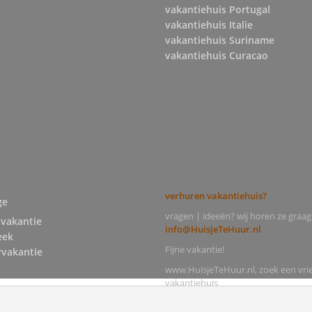
vakantiehuis Portugal
vakantiehuis Italie
vakantiehuis Suriname
vakantiehuis Curacao
verhuren vakantiehuis?
ge
vragen | ideeën? wij horen ze graag
tvakantie
info@HuisjeTeHuur.nl
eek
Fijne vakantie!
vakantie
www.HuisjeTeHuur.nl, zoek een vrie
vakantiehuis