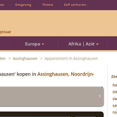
ten
Omgeving
Thema
Zelf verhuren
genaar
Europa
Afrika | Azië
len
Assinghausen
Appartement in Assinghausen
hausen' kopen in
Assinghausen
,
Noordrijn-
Zo
h
in
z
sa
ro