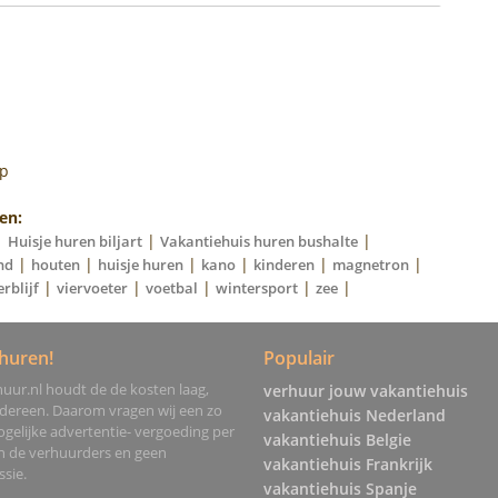
op
en:
|
|
|
Huisje huren biljart
Vakantiehuis huren bushalte
|
|
|
|
|
|
nd
houten
huisje huren
kano
kinderen
magnetron
|
|
|
|
|
erblijf
viervoeter
voetbal
wintersport
zee
huren!
Populair
uur.nl houdt de de kosten laag,
verhuur jouw vakantiehuis
edereen. Daarom vragen wij een zo
vakantiehuis Nederland
gelijke advertentie- vergoeding per
vakantiehuis Belgie
an de verhuurders en geen
vakantiehuis Frankrijk
sie.
vakantiehuis Spanje