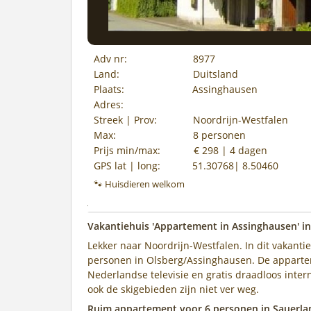
Adv nr:
8977
Land:
Duitsland
Plaats:
Assinghausen
Adres:
Streek | Prov:
Noordrijn-Westfalen
Max:
8 personen
Prijs min/max:
€ 298 | 4 dagen
GPS lat | long:
51.30768| 8.50460
🐾 Huisdieren welkom
Vakantiehuis 'Appartement in Assinghausen' in
Lekker naar Noordrijn-Westfalen. In dit vakanti
personen in Olsberg/Assinghausen. De apparte
Nederlandse televisie en gratis draadloos inter
ook de skigebieden zijn niet ver weg.
Ruim appartement voor 6 personen in Sauerl