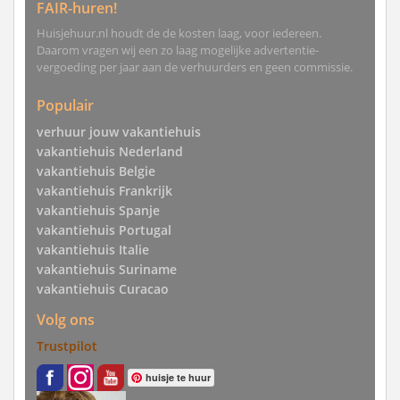
FAIR-huren!
Huisjehuur.nl houdt de de kosten laag, voor iedereen.
Daarom vragen wij een zo laag mogelijke advertentie-
vergoeding per jaar aan de verhuurders en geen commissie.
Populair
verhuur jouw vakantiehuis
vakantiehuis Nederland
vakantiehuis Belgie
vakantiehuis Frankrijk
vakantiehuis Spanje
vakantiehuis Portugal
vakantiehuis Italie
vakantiehuis Suriname
vakantiehuis Curacao
Volg ons
Trustpilot
huisje te huur