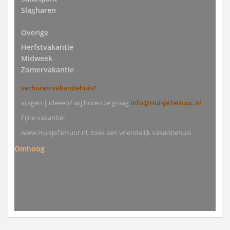
Slagharen
Overige
Herfstvakantie
Midweek
Zomervakantie
verhuren vakantiehuis?
vragen | ideeën? wij horen ze graag
info@HuisjeTeHuur.nl
Fijne vakantie!
www.HuisjeTeHuur.nl, zoek een vriendelijk vakantiehuis
Omhoog