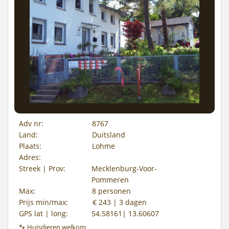
Adv nr:
8767
Land:
Duitsland
Plaats:
Lohme
Adres:
Streek | Prov:
Mecklenburg-Voor-
Pommeren
Max:
8 personen
Prijs min/max:
€ 243 | 3 dagen
GPS lat | long:
54.58161| 13.60607
🐾 Huisdieren welkom