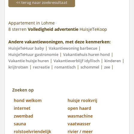
<< terug naar zoekresultaat
Appartement in Lohme
8
sterren
Volledigheid advertentie
HuisjeTeKoop
Andere vakantiewoningen, met deze kenmerken:
|
|
HuisjeTeHuur baby
Vakantiewoning barbecue
|
|
HuisjeTeHuur gastronomie
Vakantiehuis huren hond
|
|
|
Vakantie huisje huren
Vakantieverblijf idyllisch
kinderen
|
|
|
|
|
krijtrotsen
recreatie
romantisch
schommel
zee
Zoeken op
hond welkom
huisje rookvrij
internet
open haard
zwembad
wasmachine
sauna
vaatwasser
rolstoelvriendelijk
rivier / meer