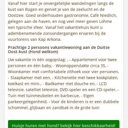
Vanaf hier start je onvergetelijke wandelingen langs de
kust van Rügen en geniet je van de zeelucht en de
Oostzee. Goed onderhouden gastronomie, Café Niedlich,
gelegen aan de haven, en nog veel meer geven Lohme
een typische sfeer. Vanaf het vakantiehuis kunt u
adembenemende zonsondergangen ervaren bij de
vuurtorens van Kap Arkona.
Prachtige 2 persoons vakantiewoning aan de Duitse
Oost-kust (Hond welkom)
Uw vakantie in één oogopslag: , - Appartement voor twee
personen en één baby, - Woonoppervlakte circa 35, -
Woonkamer met comfortabele zithoek voor vier personen,
- Slaapkamer met een, - Kitchenette met twee kookplaten,
koelkast en mini-, - Badkamer met douche en, - LCD
televisie, satelliet televisie, DVD-speler en een CD-speler, -
Tuin met tuinmeubelen en barbecue, - Eigen
parkeergelegenheid, - Voor de kinderen is er een dubbele
schommel, glijbaan en zandbak in de grote tuin
Huisje huren met hond? bekijk hier beschikbaarheid!