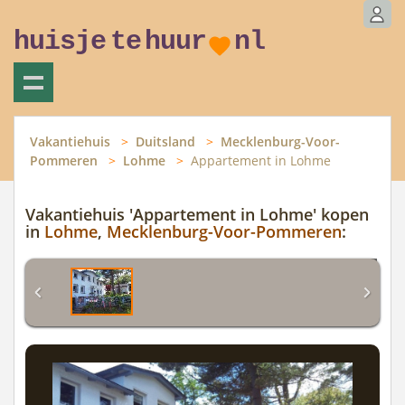
huisje
te
huur
nl
Vakantiehuis
Duitsland
Mecklenburg-Voor-
Pommeren
Lohme
Appartement in Lohme
Vakantiehuis 'Appartement in Lohme' kopen
in
Lohme
,
Mecklenburg-Voor-Pommeren
: