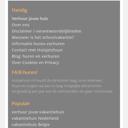
Handig
Verhuur jouw huis
Over ons
Disclaimer / verantwoordelijkheden
Wanneer is het schoolvakantie?
Informatie huren-verhuren
Contact met Huisjetehuur
Blog: huren en verhuren
Over Cookies en Privacy
FAIR-huren!
Huisjehuur.nl houdt de de kosten laag, voor iedereen.
Daarom vragen wij een zo laag mogelijke advertentie-
vergoeding per jaar aan de verhuurders en geen commissie.
Populair
verhuur jouw vakantiehuis
vakantiehuis Nederland
vakantiehuis Belgie