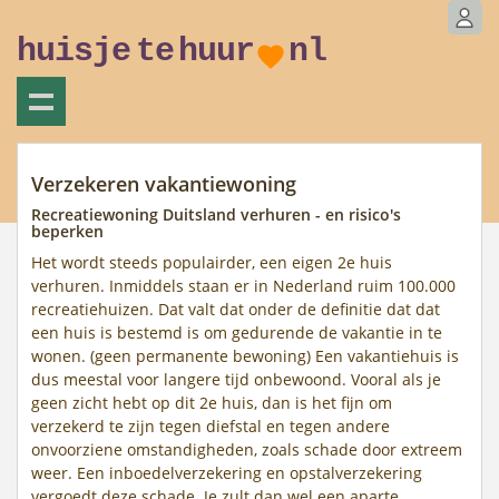
huisje
te
huur
nl
Verzekeren vakantiewoning
Recreatiewoning Duitsland verhuren - en risico's
beperken
Het wordt steeds populairder, een eigen 2e huis
verhuren. Inmiddels staan er in Nederland ruim 100.000
recreatiehuizen. Dat valt dat onder de definitie dat dat
een huis is bestemd is om gedurende de vakantie in te
wonen. (geen permanente bewoning) Een vakantiehuis is
dus meestal voor langere tijd onbewoond. Vooral als je
geen zicht hebt op dit 2e huis, dan is het fijn om
verzekerd te zijn tegen diefstal en tegen andere
onvoorziene omstandigheden, zoals schade door extreem
weer. Een inboedelverzekering en opstalverzekering
vergoedt deze schade. Je zult dan wel een aparte