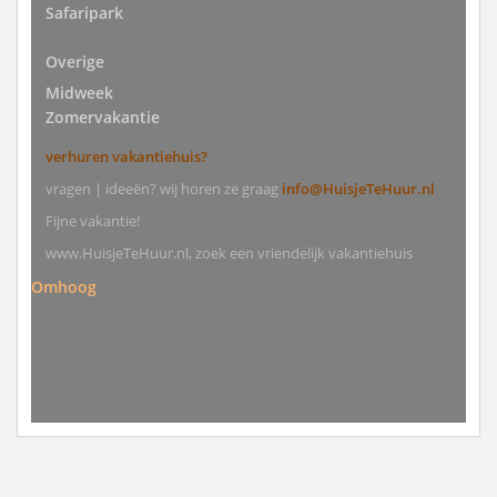
Safaripark
Overige
Midweek
Zomervakantie
verhuren vakantiehuis?
vragen | ideeën? wij horen ze graag
info@HuisjeTeHuur.nl
Fijne vakantie!
www.HuisjeTeHuur.nl, zoek een vriendelijk vakantiehuis
Omhoog