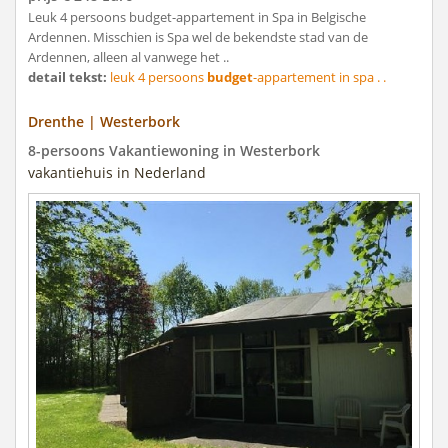
Leuk 4 persoons budget-appartement in Spa in Belgische
Ardennen. Misschien is Spa wel de bekendste stad van de
Ardennen, alleen al vanwege het ..
detail tekst:
leuk 4 persoons
budget
-appartement in spa . .
Drenthe | Westerbork
8-persoons Vakantiewoning in Westerbork
vakantiehuis in Nederland