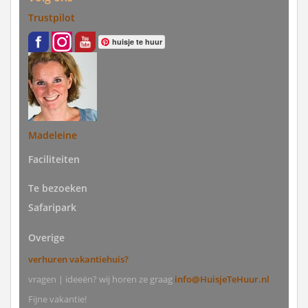
Trustpilot
huisje te huur
Madeleine
Faciliteiten
Te bezoeken
Safaripark
Overige
verhuren vakantiehuis?
vragen | ideeën? wij horen ze graag
info@HuisjeTeHuur.nl
Fijne vakantie!