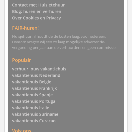
Contact met Huisjetehuur
Blog: huren en verhuren
Over Cookies en Privacy
FAIR-huren!
Huisjehuur.nl houdt de de kosten laag, voor iedereen.
Daarom vragen wij een zo laag mogelijke advertentie-
vergoeding per jaar aan de verhuurders en geen commissie.
Populair
verhuur jouw vakantiehuis
vakantiehuis Nederland
vakantiehuis Belgie
vakantiehuis Frankrijk
vakantiehuis Spanje
vakantiehuis Portugal
vakantiehuis Italie
vakantiehuis Suriname
vakantiehuis Curacao
Volg ons