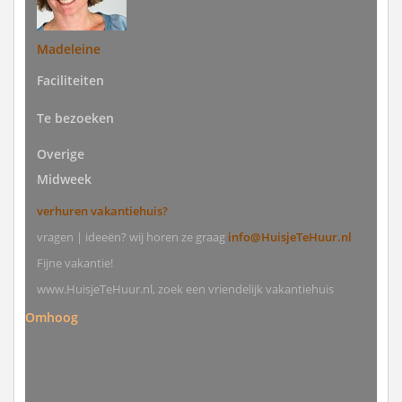
Madeleine
Faciliteiten
Te bezoeken
Overige
Midweek
verhuren vakantiehuis?
vragen | ideeën? wij horen ze graag
info@HuisjeTeHuur.nl
Fijne vakantie!
www.HuisjeTeHuur.nl, zoek een vriendelijk vakantiehuis
Omhoog