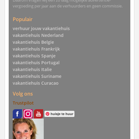
Daarom vragen wij een zo laag mogelijke advertentie-
vergoeding per jaar aan de verhuurders en geen commissie.
Populair
verhuur jouw vakantiehuis
vakantiehuis Nederland
vakantiehuis Belgie
vakantiehuis Frankrijk
vakantiehuis Spanje
vakantiehuis Portugal
vakantiehuis Italie
vakantiehuis Suriname
vakantiehuis Curacao
Volg ons
Trustpilot
huisje te huur