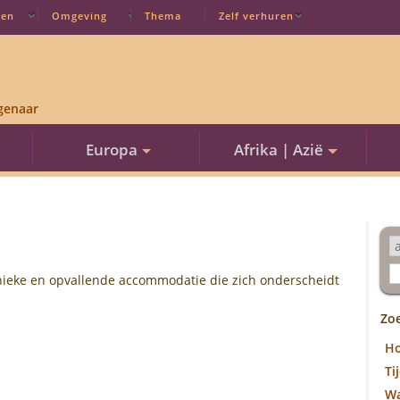
ten
Omgeving
Thema
Zelf verhuren
genaar
Europa
Afrika | Azië
nieke en opvallende accommodatie die zich onderscheidt
Zo
H
Ti
W