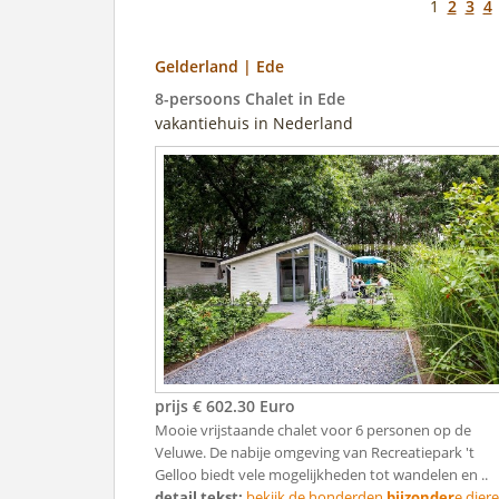
1
2
3
4
Gelderland | Ede
8-persoons Chalet in Ede
vakantiehuis in Nederland
prijs € 602.30 Euro
Mooie vrijstaande chalet voor 6 personen op de
Veluwe. De nabije omgeving van Recreatiepark 't
Gelloo biedt vele mogelijkheden tot wandelen en ..
detail tekst:
bekijk de honderden
bijzonder
e diere