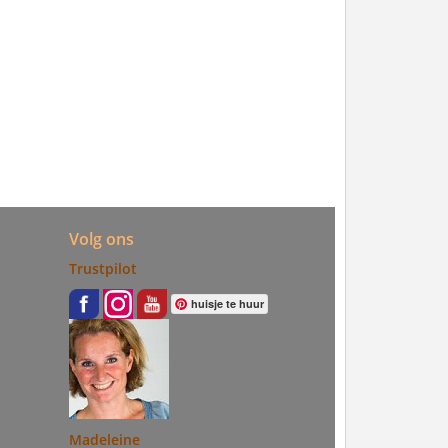
Volg ons
Trustpilot
huisje te huur
Madeleine