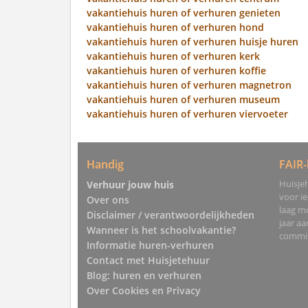
vakantiehuis huren of verhuren genieten
vakantiehuis huren of verhuren hond
vakantiehuis huren of verhuren huisje huren
vakantiehuis huren of verhuren kerk
vakantiehuis huren of verhuren koffie
vakantiehuis huren of verhuren magnetron
vakantiehuis huren of verhuren museum
vakantiehuis huren of verhuren viervoeter
Handig
FAIR-
Huisjeh
Verhuur jouw huis
voor i
Over ons
laag mo
Disclaimer / verantwoordelijkheden
jaar a
Wanneer is het schoolvakantie?
commis
Informatie huren-verhuren
Contact met Huisjetehuur
Blog: huren en verhuren
Over Cookies en Privacy