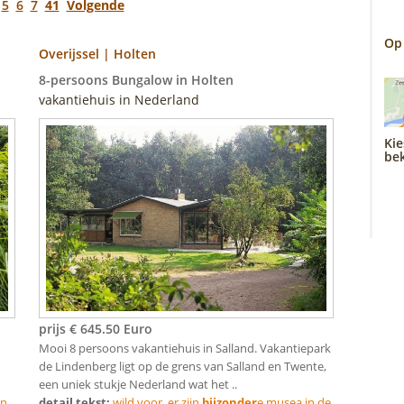
5
6
7
41
Volgende
Op
Overijssel | Holten
8-persoons Bungalow in Holten
vakantiehuis in Nederland
Kie
bek
prijs € 645.50 Euro
Mooi 8 persoons vakantiehuis in Salland. Vakantiepark
de Lindenberg ligt op de grens van Salland en Twente,
een uniek stukje Nederland wat het ..
n.
detail tekst:
wild voor. er zijn
bijzonder
e musea in de