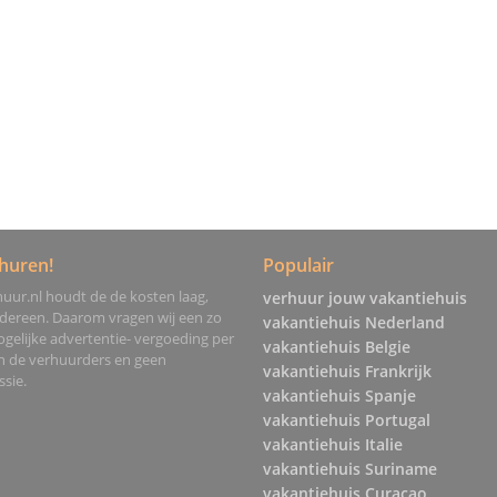
huren!
Populair
uur.nl houdt de de kosten laag,
verhuur jouw vakantiehuis
edereen. Daarom vragen wij een zo
vakantiehuis Nederland
gelijke advertentie- vergoeding per
vakantiehuis Belgie
an de verhuurders en geen
vakantiehuis Frankrijk
sie.
vakantiehuis Spanje
vakantiehuis Portugal
vakantiehuis Italie
vakantiehuis Suriname
vakantiehuis Curacao