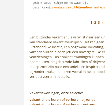
gezicht! De zon schijnt op het water bij ..
detail tekst:
avontuur van dit
bijzonder
e familiepa
. .
1
2
3
4
Een bijzonder vakantiehuis verwijst naar een 
van standaard vakantieverblijven. Het kan gaa
uitzonderlijke locatie, een ongewone inrichting
vakantiehuizen bieden jou een onvergetelijke e
voorzieningen. Deze vakantiewoningen kunnen va
boomhutten, omgebouwde fabrieken of drijvend
die op zoek zijn naar een unieke en inspireren
bijzondere vakantiehuizen vooral in het aanbod
ver doorvoeren in details.
Vakantiewoningen, onze selectie:
vakantiehuis huren of verhuren bijzonder
vakantiehuis huren of verhuren centrum