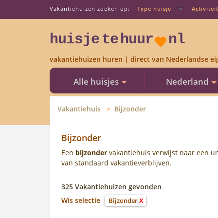
Vakantiehuizen zoeken op:
Type huisje
Activitei
huisje
te
huur
nl
vakantiehuizen huren | direct van Nederlandse ei
Alle huisjes
Nederland
Vakantiehuis
Bijzonder
Bijzonder
Een
bijzonder
vakantiehuis verwijst naar een u
van standaard vakantieverblijven.
325 Vakantiehuizen gevonden
Wis selectie
Bijzonder
X