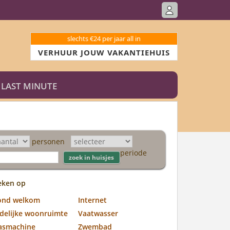
slechts €24 per jaar all in
VERHUUR JOUW VAKANTIEHUIS
LAST MINUTE
personen
periode
eken op
ond welkom
Internet
jdelijke woonruimte
Vaatwasser
asmachine
Zwembad