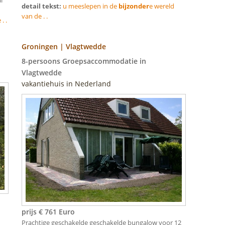
detail tekst:
u meeslepen in de
bijzonder
e wereld
van de . .
. .
Groningen | Vlagtwedde
8-persoons Groepsaccommodatie in
Vlagtwedde
vakantiehuis in Nederland
prijs € 761 Euro
Prachtige geschakelde geschakelde bungalow voor 12