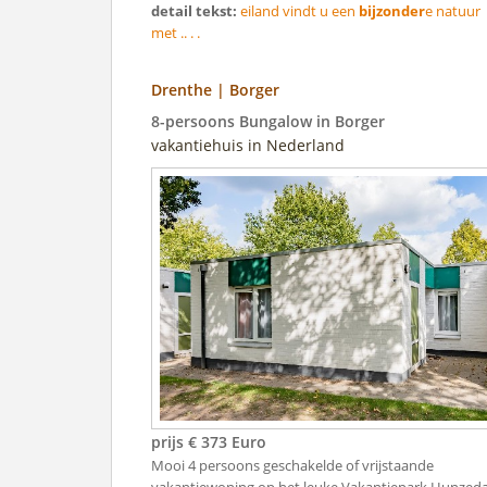
detail tekst:
eiland vindt u een
bijzonder
e natuur
met .. . .
Drenthe | Borger
8-persoons Bungalow in Borger
vakantiehuis in Nederland
prijs € 373 Euro
Mooi 4 persoons geschakelde of vrijstaande
vakantiewoning op het leuke Vakantiepark Hunzeda