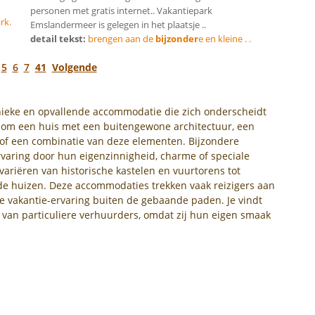
personen met gratis internet.. Vakantiepark
rk.
Emslandermeer is gelegen in het plaatsje ..
detail tekst:
brengen aan de
bijzonder
e en kleine . .
5
6
7
41
Volgende
unieke en opvallende accommodatie die zich onderscheidt
n om een huis met een buitengewone architectuur, een
, of een combinatie van deze elementen. Bijzondere
rvaring door hun eigenzinnigheid, charme of speciale
riëren van historische kastelen en vuurtorens tot
e huizen. Deze accommodaties trekken vaak reizigers aan
de vakantie-ervaring buiten de gebaande paden. Je vindt
 van particuliere verhuurders, omdat zij hun eigen smaak