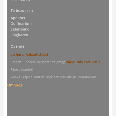
Te bezoeken
Apenheul
Dolfinarium
Safaripark
Slagharen
Overige
verhuren vakantiehuis?
vragen | ideeën? wij horen ze graag
info@HuisjeTeHuur.nl
Fijne vakantie!
www.HuisjeTeHuur.nl, zoek een vriendelijk vakantiehuis
Omhoog