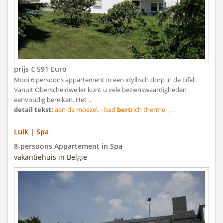
prijs € 591 Euro
Mooi 6 persoons appartement in een idyllisch dorp in de Eifel.
Vanuit Oberscheidweiler kunt u vele bezienswaardigheden
eenvoudig bereiken. Het ..
detail tekst:
aan de moezel, - bad
bert
rich therme, , . .
Luik | Spa
8-persoons Appartement in Spa
vakantiehuis in Belgie