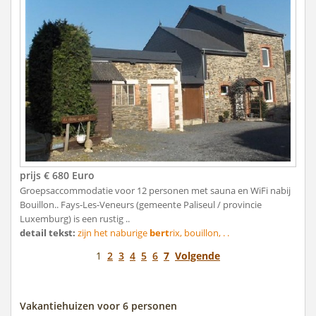
prijs € 680 Euro
Groepsaccommodatie voor 12 personen met sauna en WiFi nabij
Bouillon.. Fays-Les-Veneurs (gemeente Paliseul / provincie
Luxemburg) is een rustig ..
detail tekst:
zijn het naburige
bert
rix, bouillon, . .
1
2
3
4
5
6
7
Volgende
Vakantiehuizen voor 6 personen