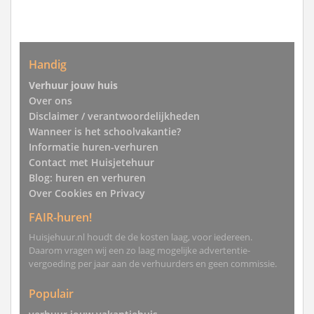
Handig
Verhuur jouw huis
Over ons
Disclaimer / verantwoordelijkheden
Wanneer is het schoolvakantie?
Informatie huren-verhuren
Contact met Huisjetehuur
Blog: huren en verhuren
Over Cookies en Privacy
FAIR-huren!
Huisjehuur.nl houdt de de kosten laag, voor iedereen.
Daarom vragen wij een zo laag mogelijke advertentie-
vergoeding per jaar aan de verhuurders en geen commissie.
Populair