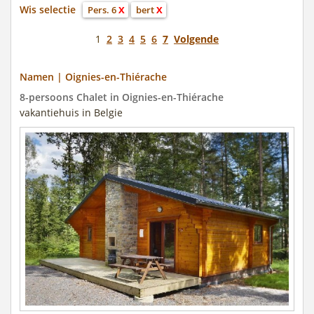
Wis selectie
Pers. 6
X
bert
X
1
2
3
4
5
6
7
Volgende
Namen | Oignies-en-Thiérache
8-persoons Chalet in Oignies-en-Thiérache
vakantiehuis in Belgie