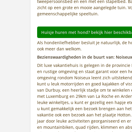
tweepersoonsbed en een met een stapelbed. Badk
zicht op een grote en mooie aangelegde tuin. Voo
gemeenschappelijke speeltuin.
Huisje huren met hond? bekijk hier beschikb
Als hondenliefhebber besluit je natuurlijk, de h
ook meer dan welkom.
Bezienswaardigheden in de buurt van: Noiseu
Dit luxe vakantiehuis is gelegen in de provincie
en rustige omgeving en staat garant voor een he
omgeving rondom Noiseux leent zich uitstekend 
kunt u leuk motorrijden en goed kajakken of viss
van Durbuy, een heerlijk stadje om te winkele
met Luxemburg en 29km van La Roche en Ardenn
leuke winkeltjes, u kunt er gezellig een hapje 
u kunt gemakkelijk een bezoek brengen aan het 
vakantie ook een bezoek aan het plaatje Hotton.
jaar door leuke activiteiten georganiseerd en e
en mountainbiken, quad rijden, klimmen en abse