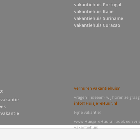
vakantiehuis Portugal
vakantiehuis Italie
vakantiehuis Suriname
vakantiehuis Curacao
verhuren vakantiehuis?
ge
vragen | ideeën? wij horen ze graag
tvakantie
info@HuisjeTeHuur.nl
eek
Fijne vakantie!
vakantie
www.HuisjeTeHuur.nl, zoek een vrie
vakantiehuis