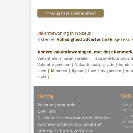
<< terug naar zoekresultaat
Vakantiewoning in Noiseux
8
sterren
Volledigheid advertentie
HuisjeTeKo
Andere vakantiewoningen, met deze kenmerk
|
Vakantiehuis huren abseilen
HuisjeTeHuur adven
|
|
Vakantie genieten
Vakantiehuisje gratis
honden
|
|
|
|
|
klein
klimmen
ligbad
luxe
magnetron
out
|
vinci
Handig
FAIR-
Huisjeh
Verhuur jouw huis
voor i
Over ons
laag mo
Disclaimer / verantwoordelijkheden
jaar a
Wanneer is het schoolvakantie?
commis
Informatie huren-verhuren