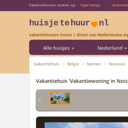
Vakantiehuizen zoeken op:
Type huisje
Activitei
huisje
te
huur
nl
vakantiehuizen huren | direct van Nederlandse ei
Alle huisjes
Nederland
Vakantiehuis
Belgie
Namen
Noiseux
Vakantiehuis 'Vakantiewoning in Noi