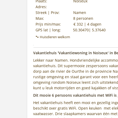
Plaats:
Noiseux
Adres:
Streek | Prov:
Namen
Max:
8 personen
Prijs min/max:
€ 332 | 4 dagen
GPS lat | long:
50.30470| 5.37640
🐾 Huisdieren welkom
Vakantiehuis 'Vakantiewoning in Noiseux' in B
Lekker naar Namen. Hondvriendelijke accommoda
vakantiehuis. Dit supermooie zespersoons vakan
dorp aan de rivier de Ourthe in de provincie Na
rustige omgeving en staat garant voor een heerl
omgeving rondom Noiseux leent zich uitstekend v
kunt u leuk motorrijden en goed kajakken of viss
Dit mooie 6 persoons vakantiehuis met WiFi is
Het vakantiehuis heeft een mooi en gezellig in
beschikt over gratis WiFi. Open keuken met ele
vaatwasser. Drie slaapkamers waarvan één met