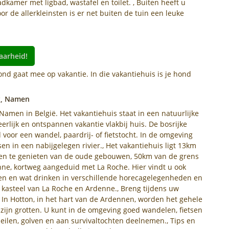
amer met ligbad, wastafel en toilet. , Buiten heeft u
r de allerkleinsten is er net buiten de tuin een leuke
aarheid!
ond gaat mee op vakantie. In die vakantiehuis is je hond
x, Namen
 Namen in België. Het vakantiehuis staat in een natuurlijke
erlijk en ontspannen vakantie vlakbij huis. De bosrijke
voor een wandel, paardrij- of fietstocht. In de omgeving
en in een nabijgelegen rivier., Het vakantiehuis ligt 13km
n en te genieten van de oude gebouwen, 50km van de grens
e, kortweg aangeduid met La Roche. Hier vindt u ook
eten en wat drinken in verschillende horecagelegenheden en
kasteel van La Roche en Ardenne., Breng tijdens uw
 In Hotton, in het hart van de Ardennen, worden het gehele
r zijn grotten. U kunt in de omgeving goed wandelen, fietsen
ilen, golven en aan survivaltochten deelnemen., Tips en