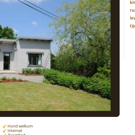
ki
ru
le
ti
Hond welkom
Internet
Zwembad