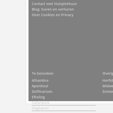
Contact met Huisjetehuur
Blog: huren en verhuren
Over Cookies en Privacy
Te bezoeken
Overi
Alhambra
Herfs
Apenheul
Midw
Dolfinarium
Zomer
Efteling
Safaripark
Slagharen