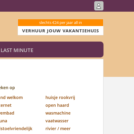
slechts €24 per jaar all in
VERHUUR JOUW VAKANTIEHUIS
LAST MINUTE
eken op
ond welkom
huisje rookvrij
ternet
open haard
wembad
wasmachine
una
vaatwasser
lstoelvriendelijk
rivier / meer