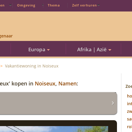
ten
Omgeving
Thema
Zelf verhuren
genaar
Europa
Afrika | Azië
Vakantiewoning in Noiseux
seux' kopen in
Noiseux
,
Namen
:
Zo
h
in
z
sa
ro