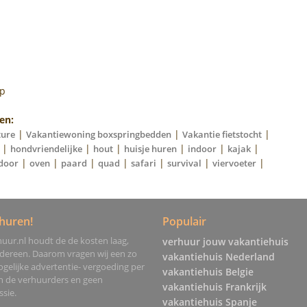
op
en:
|
|
|
ture
Vakantiewoning boxspringbedden
Vakantie fietstocht
|
|
|
|
|
|
hondvriendelijke
hout
huisje huren
indoor
kajak
|
|
|
|
|
|
|
door
oven
paard
quad
safari
survival
viervoeter
huren!
Populair
uur.nl houdt de de kosten laag,
verhuur jouw vakantiehuis
edereen. Daarom vragen wij een zo
vakantiehuis Nederland
gelijke advertentie- vergoeding per
vakantiehuis Belgie
an de verhuurders en geen
vakantiehuis Frankrijk
sie.
vakantiehuis Spanje