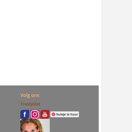
Volg ons
Trustpilot
huisje te huur