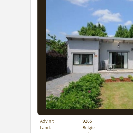
Adv nr:
9265
Land:
Belgie