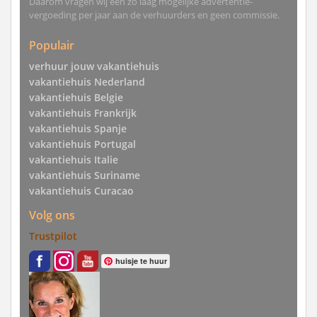
Daarom vragen wij een zo laag mogelijke advertentie-
vergoeding per jaar aan de verhuurders en geen commissie.
Populair
verhuur jouw vakantiehuis
vakantiehuis Nederland
vakantiehuis Belgie
vakantiehuis Frankrijk
vakantiehuis Spanje
vakantiehuis Portugal
vakantiehuis Italie
vakantiehuis Suriname
vakantiehuis Curacao
Volg ons
Trustpilot
huisje te huur