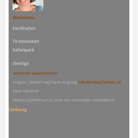
Madeleine
Faciliteiten
Te bezoeken
Safaripark
Overige
verhuren vakantiehuis?
vragen | ideeën? wij horen ze graag
info@HuisjeTeHuur.nl
Fijne vakantie!
www.HuisjeTeHuur.nl, zoek een vriendelijk vakantiehuis
Omhoog