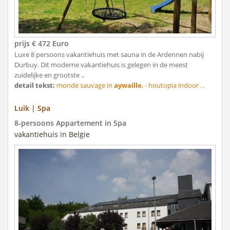
prijs € 472 Euro
Luxe 8 persoons vakantiehuis met sauna in de Ardennen nabij
Durbuy. Dit moderne vakantiehuis is gelegen in de meest
zuidelijke en grootste ..
detail tekst:
monde sauvage in
aywaille
, - houtopia indoor . .
Luik | Spa
8-persoons Appartement in Spa
vakantiehuis in Belgie