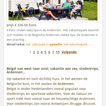
prijs € 326.50 Euro
4 Pers. chalet nabij Spa in de Ardennen.. Het vakantiepark bevindt
zich midden in de Belgische Ardennen vlakbij Spa. De Ardennen is
een prachtig ..
detail tekst:
het safaripark in
aywaille
. het vakantiepark . .
1
2
3
4
5
6
7
11
Volgende
België van west naar oost; vakantie aan zee, stedentrips,
Ardennen...
Op vakantie en toch dichtbij huis. In het westen de
Belgische kust, in het oosten de
Ardennen.
België is onder Nederlanders vooral populair voor
stedentrips en sportieve vakanties. Voor de natuur en
sport trekt men vooral naar de heuvelachtige Ardennen.
Voor stedentrips zijn vooral Antwerpen, Brugge, Brussel,