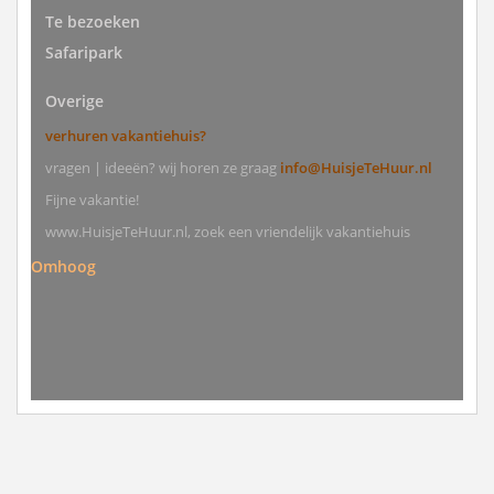
Te bezoeken
Safaripark
Overige
verhuren vakantiehuis?
vragen | ideeën? wij horen ze graag
info@HuisjeTeHuur.nl
Fijne vakantie!
www.HuisjeTeHuur.nl, zoek een vriendelijk vakantiehuis
Omhoog