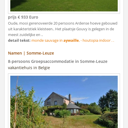
prijs € 933 Euro
Oude, mooi gerenoveerde 20 persoons Ardense hoeve gebouwd
uit karakteristiek kleisteen.. Het plaatsje Gouvy is gelegen in de
meest zuidelijke en ..
detail tekst:
monde sauvage in
aywaille
, - houtopia indoor . .
Namen | Somme-Leuze
8-persoons Groepsaccommodatie in Somme-Leuze
vakantiehuis in Belgie