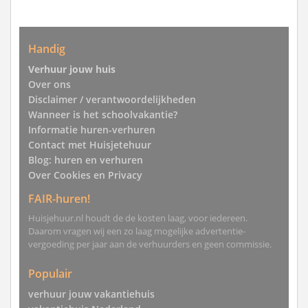
Handig
Verhuur jouw huis
Over ons
Disclaimer / verantwoordelijkheden
Wanneer is het schoolvakantie?
Informatie huren-verhuren
Contact met Huisjetehuur
Blog: huren en verhuren
Over Cookies en Privacy
FAIR-huren!
Huisjehuur.nl houdt de de kosten laag, voor iedereen.
Daarom vragen wij een zo laag mogelijke advertentie-
vergoeding per jaar aan de verhuurders en geen commissie.
Populair
verhuur jouw vakantiehuis