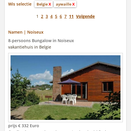
Wis selectie
Belgie
X
aywaille
X
1
2
3
4
5
6
7
11
Volgende
Namen | Noiseux
8-persoons Bungalow in Noiseux
vakantiehuis in Belgie
prijs € 332 Euro