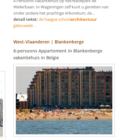
.
4 Persoons vakantiehuis op Recreatiepark de
Wielerbaan. In Wageningen zelf kunt u genieten van
onder andere het prachtige Arboretum, de ..
detail tekst:
de haagse school
architectuur
gebouwde . .
West-Vlaanderen | Blankenberge
8-persoons Appartement in Blankenberge
vakantiehuis in Belgie