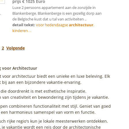
prijs € 1025 Euro
Luxe 2 persoons appartement aan de zonzijde in
.
Blankenberge. Blankenberge is een gezellig dorp aan
de Belgische kust dat u tal van activiteiten ..
detail tekst:
voor hedendaagse
architectuur
.
kinderen . .
1
2
Volgende
g voor Architectuur
voor architectuur biedt een unieke en luxe beleving. Elk
t bij aan een bijzondere vakantie-ervaring.
die doordrenkt is met esthetische inspiratie.
an creativiteit en bewondering zijn tijdens je vakantie.
en combineren functionaliteit met stijl. Geniet van goed
 een harmonieus samenspel van vorm en functie.
sch rijke regio's kun je lokale meesterwerken ontdekken.
, je vakantie wordt een reis door de architectonische