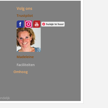
Volg ons
Trustpilot
huisje te huur
Madeleine
Faciliteiten
Omhoog
ndelijk