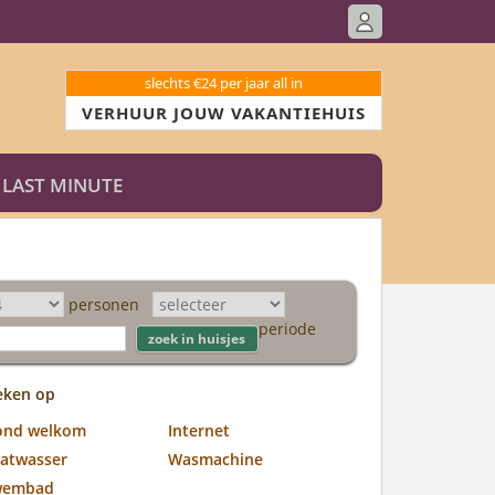
slechts €24 per jaar all in
VERHUUR JOUW VAKANTIEHUIS
LAST MINUTE
personen
periode
eken op
ond welkom
Internet
atwasser
Wasmachine
wembad