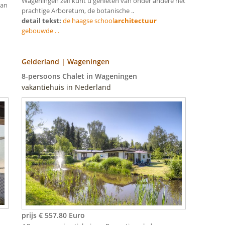
Wageningen zelf kunt u genieten van onder andere het
aan
prachtige Arboretum, de botanische ..
detail tekst:
de haagse school
architectuur
gebouwde . .
Gelderland | Wageningen
8-persoons Chalet in Wageningen
vakantiehuis in Nederland
prijs € 557.80 Euro