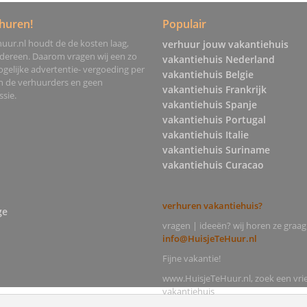
huren!
Populair
uur.nl houdt de de kosten laag,
verhuur jouw vakantiehuis
edereen. Daarom vragen wij een zo
vakantiehuis Nederland
gelijke advertentie- vergoeding per
vakantiehuis Belgie
an de verhuurders en geen
vakantiehuis Frankrijk
sie.
vakantiehuis Spanje
vakantiehuis Portugal
vakantiehuis Italie
vakantiehuis Suriname
vakantiehuis Curacao
verhuren vakantiehuis?
ge
vragen | ideeën? wij horen ze graag
info@HuisjeTeHuur.nl
Fijne vakantie!
www.HuisjeTeHuur.nl, zoek een vrie
vakantiehuis