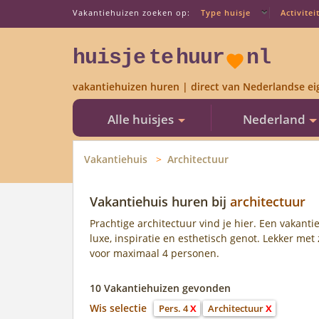
Vakantiehuizen zoeken op:
Type huisje
Activitei
huisje
te
huur
nl
vakantiehuizen huren | direct van Nederlandse ei
Alle huisjes
Nederland
Vakantiehuis
Architectuur
Vakantiehuis huren bij
architectuur
Prachtige architectuur vind je hier. Een vakanti
luxe, inspiratie en esthetisch genot. Lekker met 
voor maximaal 4 personen.
10 Vakantiehuizen gevonden
Wis selectie
Pers. 4
X
Architectuur
X