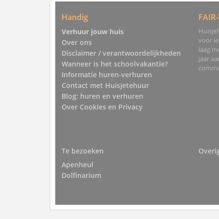
Handig
FAIR-
Huisjeh
Verhuur jouw huis
voor i
Over ons
laag mo
Disclaimer / verantwoordelijkheden
jaar a
Wanneer is het schoolvakantie?
commis
Informatie huren-verhuren
Contact met Huisjetehuur
Blog: huren en verhuren
Over Cookies en Privacy
Te bezoeken
Overi
Apenheul
Dolfinarium