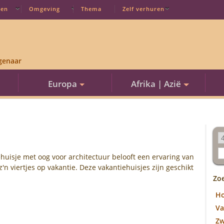
ten
Omgeving
Thema
Zelf verhuren
genaar
Europa
Afrika | Azië
ehuisje met oog voor architectuur belooft een ervaring van
z'n viertjes op vakantie. Deze vakantiehuisjes zijn geschikt
Zo
H
Va
Z