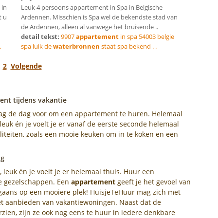
 in
Leuk 4 persoons appartement in Spa in Belgische
t u
Ardennen. Misschien is Spa wel de bekendste stad van
de Ardennen, alleen al vanwege het bruisende ..
detail tekst:
9907
appartement
in spa 54003 belgie
.
spa luik de
waterbronnen
staat spa bekend . .
1
2
Volgende
nt tijdens vakantie
ag de dag voor om een appartement te huren. Helemaal
leuk én je voelt je er vanaf de eerste seconde helemaal
liteiten, zoals een mooie keuken om in te koken en een
ng
 leuk én je voelt je er helemaal thuis. Huur een
te gezelschappen. Een
appartement
geeft je het gevoel van
orgaans op een mooiere plek! HuisjeTeHuur mag zich met
het aanbieden van vakantiewoningen. Naast dat de
zien, zijn ze ook nog eens te huur in iedere denkbare