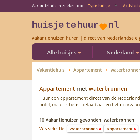
Vakantiehuizen zoeken op:
Type huisje
Activitei
huisje
te
huur
nl
vakantiehuizen huren | direct van Nederlandse ei
Alle huisjes
Nederland
Vakantiehuis
Appartement
waterbronne
Appartement
met
waterbronnen
Huur een appartement direct van de Nederland
hotel, maar is beter betaalbaar en ligt doorgaa
10 Vakantiehuizen gevonden, waterbronnen
Wis selectie
waterbronnen
X
Appartement
X