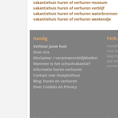
vakantiehuis huren of verhuren museum
vakantiehuis huren of verhuren verblijf
vakantiehuis huren of verhuren waterbronnen
vakantiehuis huren of verhuren weekendje
Handig
FAIR-
Huisjeh
Verhuur jouw huis
voor i
Over ons
laag mo
Disclaimer / verantwoordelijkheden
jaar a
Wanneer is het schoolvakantie?
commis
Informatie huren-verhuren
Contact met Huisjetehuur
Blog: huren en verhuren
Over Cookies en Privacy