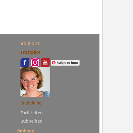
Volg ons
Trustpilot
huisje te huur
Madeleine
Faciliteiten
Bubbelbad
Omhoog