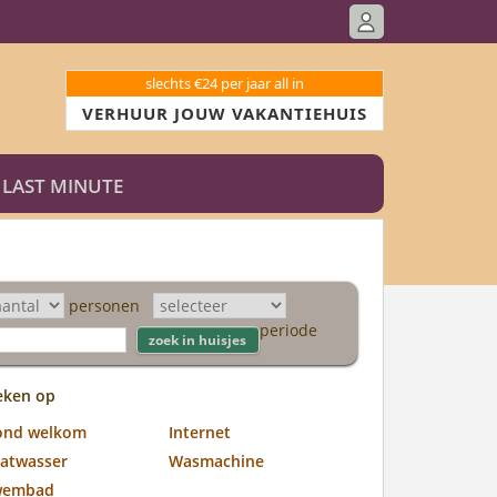
slechts €24 per jaar all in
VERHUUR JOUW VAKANTIEHUIS
LAST MINUTE
personen
periode
eken op
ond welkom
Internet
atwasser
Wasmachine
wembad