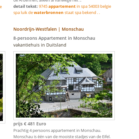
de Ardennen, alleen al vanwege het ..
detail tekst:
9745
appartement
in spa 54003 belgie
e
spa luik de
waterbronnen
staat spa bekend . .
Noordrijn-Westfalen | Monschau
8-persoons Appartement in Monschau
vakantiehuis in Duitsland
prijs € 481 Euro
Prachtig 4 persoons appartement in Monschau.
Monschau is één van de mooiste stadjes van de Eifel.