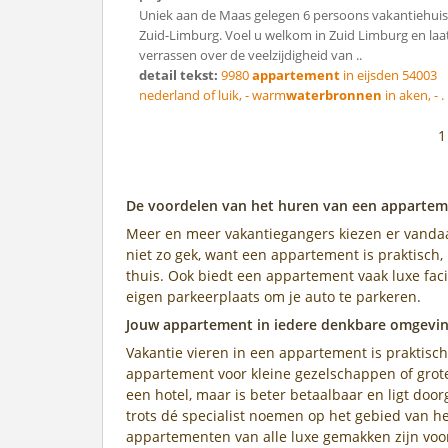
Uniek aan de Maas gelegen 6 persoons vakantiehuis
Zuid-Limburg. Voel u welkom in Zuid Limburg en laa
verrassen over de veelzijdigheid van ..
detail tekst:
9980
appartement
in eijsden 54003
nederland of luik, - warm
waterbronnen
in aken, - . 
De voordelen van het huren van een apparteme
Meer en meer vakantiegangers kiezen er vanda
niet zo gek, want een appartement is praktisch, 
thuis. Ook biedt een appartement vaak luxe faci
eigen parkeerplaats om je auto te parkeren.
Jouw appartement in iedere denkbare omgevi
Vakantie vieren in een appartement is praktisch,
appartement voor kleine gezelschappen of gro
een hotel, maar is beter betaalbaar en ligt do
trots dé specialist noemen op het gebied van 
appartementen van alle luxe gemakken zijn voor