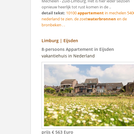
Mechelen - Zuid-Limburg. Het is hier ieder seizoen
opnieuw heerlijk tot rust komen in de ..
detail tekst:
10100
appartement
in mechelen 540
nederland te zien. de zoet
waterbronnen
en de
bronbeken . .
Limburg | Eijsden
8-persoons Appartement in Eijsden
vakantiehuis in Nederland
prijs € 563 Euro