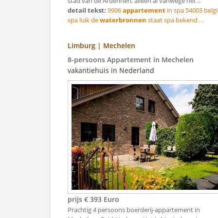
stad van de Ardennen, alleen al vanwege het ..
detail tekst:
9906
appartement
in spa 54003 belgi
spa luik de
waterbronnen
staat spa bekend . .
Limburg | Mechelen
8-persoons Appartement in Mechelen
vakantiehuis in Nederland
prijs € 393 Euro
Prachtig 4 persoons boerderij-appartement in