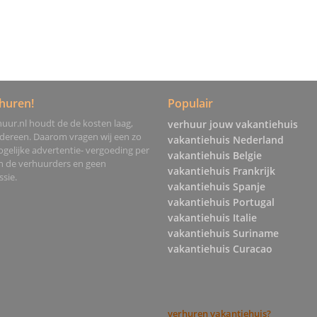
huren!
Populair
uur.nl houdt de de kosten laag,
verhuur jouw vakantiehuis
edereen. Daarom vragen wij een zo
vakantiehuis Nederland
gelijke advertentie- vergoeding per
vakantiehuis Belgie
an de verhuurders en geen
vakantiehuis Frankrijk
sie.
vakantiehuis Spanje
vakantiehuis Portugal
vakantiehuis Italie
vakantiehuis Suriname
vakantiehuis Curacao
verhuren vakantiehuis?