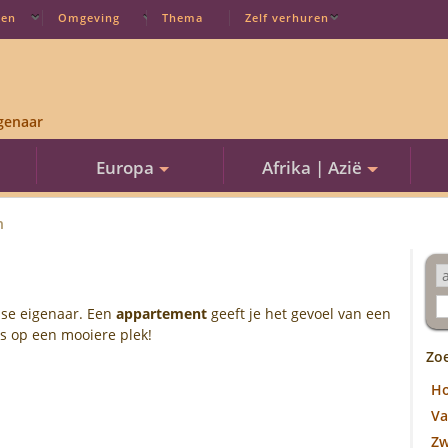
ten
Omgeving
Thema
Zelf verhuren
genaar
Europa
Afrika | Azië
n
se eigenaar. Een
appartement
geeft je het gevoel van een
ns op een mooiere plek!
Zo
H
Va
Z