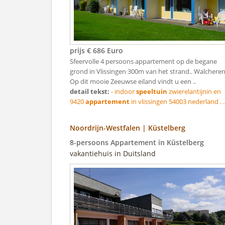
prijs € 686 Euro
Sfeervolle 4 persoons appartement op de begane
grond in Vlissingen 300m van het strand.. Walcheren
Op dit mooie Zeeuwse eiland vindt u een ..
detail tekst:
- indoor
speeltuin
zwierelantijnin en
9420
appartement
in vlissingen 54003 nederland . .
Noordrijn-Westfalen | Küstelberg
8-persoons Appartement in Küstelberg
vakantiehuis in Duitsland