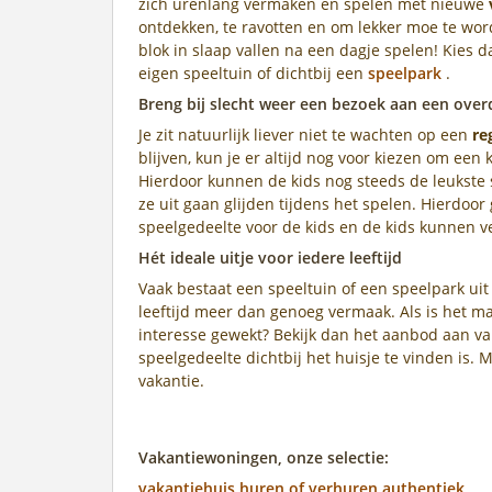
zich urenlang vermaken én spelen met nieuwe
ontdekken, te ravotten en om lekker moe te word
blok in slaap vallen na een dagje spelen! Kies 
eigen speeltuin of dichtbij een
speelpark
.
Breng bij slecht weer een bezoek aan een over
Je zit natuurlijk liever niet te wachten op een
re
blijven, kun je er altijd nog voor kiezen om ee
Hierdoor kunnen de kids nog steeds de leukste 
ze uit gaan glijden tijdens het spelen. Hierdoor
speelgedeelte voor de kids en de kids kunnen vei
Hét ideale uitje voor iedere leeftijd
Vaak bestaat een speeltuin of een speelpark uit 
leeftijd meer dan genoeg vermaak. Als is het ma
interesse gewekt? Bekijk dan het aanbod aan v
speelgedeelte dichtbij het huisje te vinden is.
vakantie.
Vakantiewoningen, onze selectie:
vakantiehuis huren of verhuren authentiek