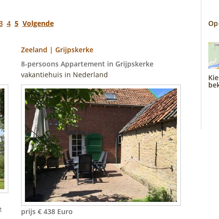
3
4
5
Volgende
Op
Zeeland | Grijpskerke
8-persoons Appartement in Grijpskerke
vakantiehuis in Nederland
Kie
bek
t
prijs € 438 Euro