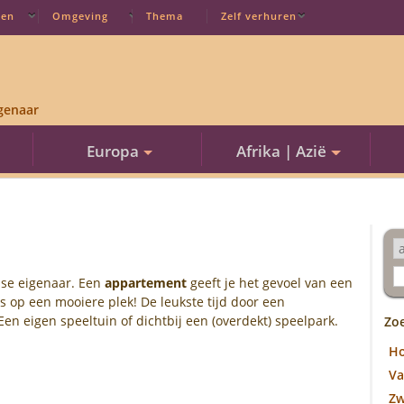
ten
Omgeving
Thema
Zelf verhuren
genaar
Europa
Afrika | Azië
se eigenaar. Een
appartement
geeft je het gevoel van een
ns op een mooiere plek! De leukste tijd door een
Een eigen speeltuin of dichtbij een (overdekt) speelpark.
Zo
H
Va
Z