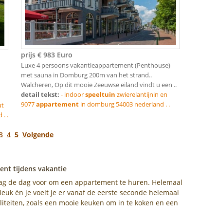
prijs € 983 Euro
Luxe 4 persoons vakantieappartement (Penthouse)
met sauna in Domburg 200m van het strand..
Walcheren, Op dit mooie Zeeuwse eiland vindt u een ..
detail tekst:
- indoor
speeltuin
zwierelantijnin en
9077
appartement
in domburg 54003 nederland . .
ut
. .
3
4
5
Volgende
nt tijdens vakantie
ag de dag voor om een appartement te huren. Helemaal
leuk én je voelt je er vanaf de eerste seconde helemaal
liteiten, zoals een mooie keuken om in te koken en een