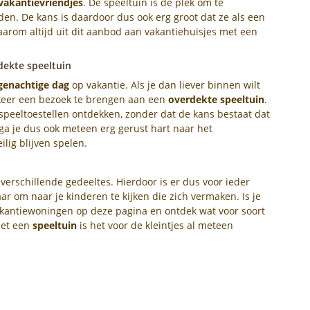
vakantievriendjes
. De speeltuin is dé plek om te
en. De kans is daardoor dus ook erg groot dat ze als een
daarom altijd uit dit aanbod aan vakantiehuisjes met een
dekte speeltuin
genachtige dag
op vakantie. Als je dan liever binnen wilt
n keer een bezoek te brengen aan een
overdekte speeltuin
.
speeltoestellen ontdekken, zonder dat de kans bestaat dat
 ga je dus ook meteen erg gerust hart naar het
lig blijven spelen.
verschillende gedeeltes. Hierdoor is er dus voor ieder
ar om naar je kinderen te kijken die zich vermaken. Is je
akantiewoningen op deze pagina en ontdek wat voor soort
 Met een
speeltuin
is het voor de kleintjes al meteen