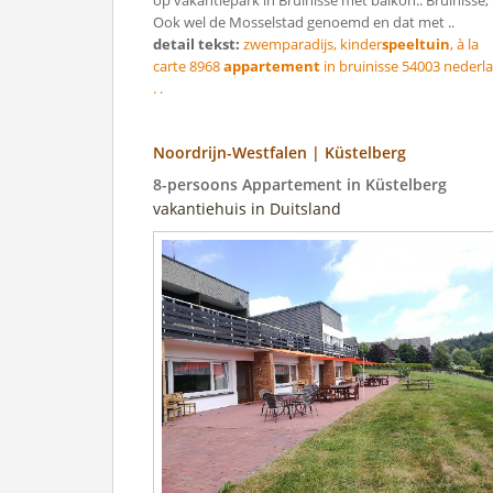
op vakantiepark in Bruinisse met balkon.. Bruinisse,
Ook wel de Mosselstad genoemd en dat met ..
detail tekst:
zwemparadijs, kinder
speeltuin
, à la
carte 8968
appartement
in bruinisse 54003 nederl
. .
Noordrijn-Westfalen | Küstelberg
8-persoons Appartement in Küstelberg
vakantiehuis in Duitsland