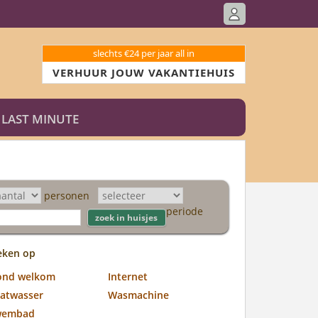
slechts €24 per jaar all in
VERHUUR JOUW VAKANTIEHUIS
LAST MINUTE
personen
periode
eken op
ond welkom
Internet
atwasser
Wasmachine
wembad