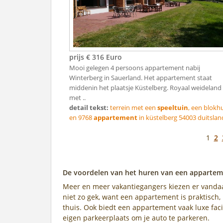
prijs € 316 Euro
Mooi gelegen 4 persoons appartement nabij
Winterberg in Sauerland. Het appartement staat
middenin het plaatsje Küstelberg. Royaal weideland
met ..
detail tekst:
terrein met een
speeltuin
, een blokh
en 9768
appartement
in küstelberg 54003 duitsland 
1
2
De voordelen van het huren van een apparteme
Meer en meer vakantiegangers kiezen er vanda
niet zo gek, want een appartement is praktisch, 
thuis. Ook biedt een appartement vaak luxe faci
eigen parkeerplaats om je auto te parkeren.