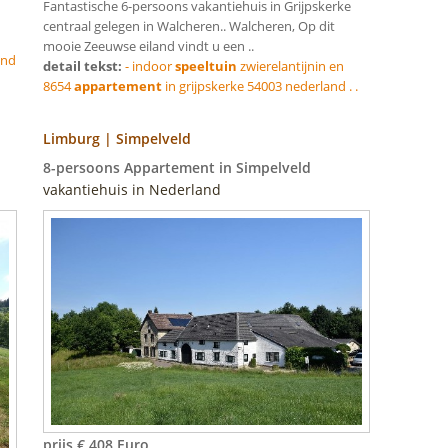
Fantastische 6-persoons vakantiehuis in Grijpskerke
centraal gelegen in Walcheren.. Walcheren, Op dit
mooie Zeeuwse eiland vindt u een ..
and
detail tekst:
- indoor
speeltuin
zwierelantijnin en
8654
appartement
in grijpskerke 54003 nederland . .
Limburg | Simpelveld
8-persoons Appartement in Simpelveld
vakantiehuis in Nederland
prijs € 408 Euro