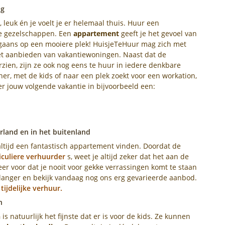
ng
 leuk én je voelt je er helemaal thuis. Huur een
te gezelschappen. Een
appartement
geeft je het gevoel van
orgaans op een mooiere plek! HuisjeTeHuur mag zich met
het aanbieden van vakantiewoningen. Naast dat de
zien, zijn ze ook nog eens te huur in iedere denkbare
ner, met de kids of naar een plek zoekt voor een workation,
ier jouw volgende vakantie in bijvoorbeeld een:
land en in het buitenland
altijd een fantastisch appartement vinden. Doordat de
iculiere verhuurder
s, weet je altijd zeker dat het aan de
er voor dat je nooit voor gekke verrassingen komt te staan
 langer en bekijk vandaag nog ons erg gevarieerde aanbod.
r
tijdelijke verhuur.
n
n
is natuurlijk het fijnste dat er is voor de kids. Ze kunnen