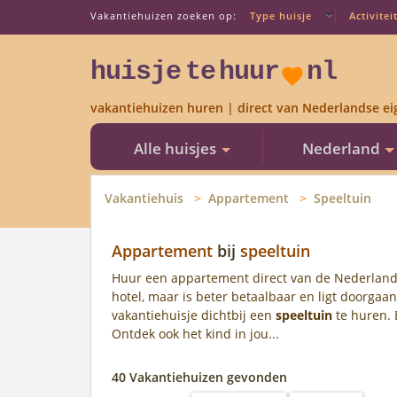
Vakantiehuizen zoeken op:
Type huisje
Activitei
huisje
te
huur
nl
vakantiehuizen huren | direct van Nederlandse ei
Alle huisjes
Nederland
Vakantiehuis
Appartement
Speeltuin
Appartement
bij
speeltuin
Huur een appartement direct van de Nederland
hotel, maar is beter betaalbaar en ligt doorgaa
vakantiehuisje dichtbij een
speeltuin
te huren. 
Ontdek ook het kind in jou...
40 Vakantiehuizen gevonden