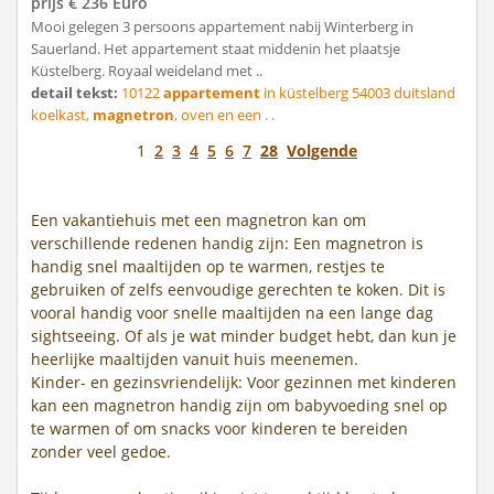
prijs € 236 Euro
Mooi gelegen 3 persoons appartement nabij Winterberg in
Sauerland. Het appartement staat middenin het plaatsje
Küstelberg. Royaal weideland met ..
detail tekst:
10122
appartement
in küstelberg 54003 duitsland
koelkast,
magnetron
, oven en een . .
1
2
3
4
5
6
7
28
Volgende
Een vakantiehuis met een magnetron kan om
verschillende redenen handig zijn: Een magnetron is
handig snel maaltijden op te warmen, restjes te
gebruiken of zelfs eenvoudige gerechten te koken. Dit is
vooral handig voor snelle maaltijden na een lange dag
sightseeing. Of als je wat minder budget hebt, dan kun je
heerlijke maaltijden vanuit huis meenemen.
Kinder- en gezinsvriendelijk: Voor gezinnen met kinderen
kan een magnetron handig zijn om babyvoeding snel op
te warmen of om snacks voor kinderen te bereiden
zonder veel gedoe.