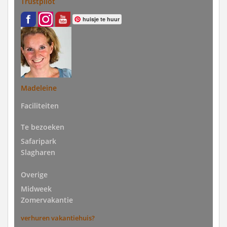
Trustpilot
huisje te huur
Madeleine
Faciliteiten
Te bezoeken
Safaripark
Slagharen
Overige
Midweek
Zomervakantie
verhuren vakantiehuis?