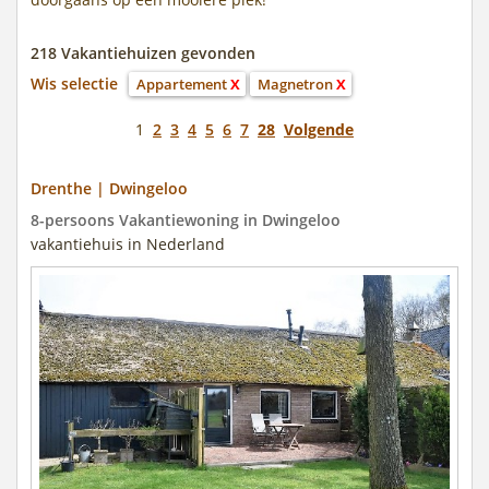
218 Vakantiehuizen gevonden
Wis selectie
Appartement
X
Magnetron
X
1
2
3
4
5
6
7
28
Volgende
Drenthe | Dwingeloo
8-persoons Vakantiewoning in Dwingeloo
vakantiehuis in Nederland