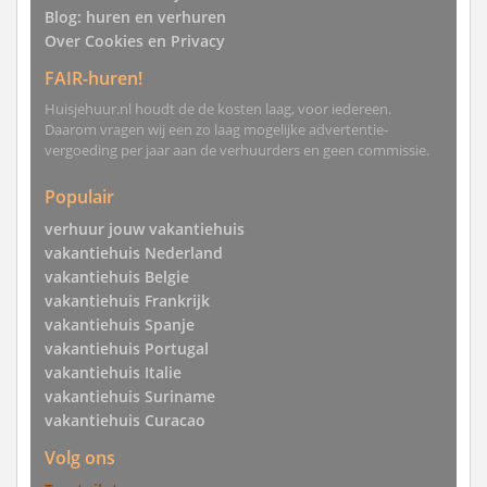
Blog: huren en verhuren
Over Cookies en Privacy
FAIR-huren!
Huisjehuur.nl houdt de de kosten laag, voor iedereen.
Daarom vragen wij een zo laag mogelijke advertentie-
vergoeding per jaar aan de verhuurders en geen commissie.
Populair
verhuur jouw vakantiehuis
vakantiehuis Nederland
vakantiehuis Belgie
vakantiehuis Frankrijk
vakantiehuis Spanje
vakantiehuis Portugal
vakantiehuis Italie
vakantiehuis Suriname
vakantiehuis Curacao
Volg ons