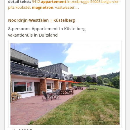
detail tekst:
9412
appartement
in zeebrugge 54003 belgie vier-
pits kookstel,
magnetron
, vaatwasser, . .
Noordrijn-Westfalen | Küstelberg
8-persoons Appartement in Küstelberg
vakantiehuis in Duitsland