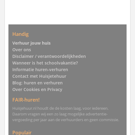
Handig
Verhuur jouw huis
Over ons
Disclaimer / verantwoordelijkheden
Wanneer is het schoolvakantie?
Informatie huren-verhuren
Contact met Huisjetehuur
Blog: huren en verhuren
Over Cookies en Privacy
FAIR-huren!
Huisjehuur.nl houdt de de kosten laag, voor iedereen.
Daarom vragen wij een zo laag mogelijke advertentie-
vergoeding per jaar aan de verhuurders en geen commissie.
Populair