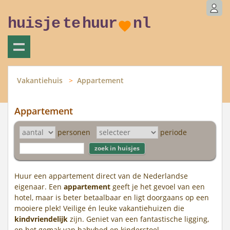
huisje
te
huur
nl
Vakantiehuis
Appartement
Appartement
personen
periode
Huur een appartement direct van de Nederlandse
eigenaar. Een
appartement
geeft je het gevoel van een
hotel, maar is beter betaalbaar en ligt doorgaans op een
mooiere plek! Veilige én leuke vakantiehuizen die
kindvriendelijk
zijn. Geniet van een fantastische ligging,
en het gemak van babybed en kinderstoel.