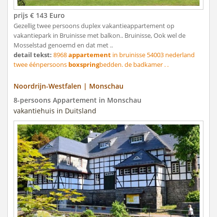
prijs € 143 Euro
Gezellig twee persoons duplex vakantieappartement op
vakantiepark in Bruinisse met balkon.. Bruinisse, Ook wel de
Mosselstad genoemd en dat met ..
detail tekst:
8968
appartement
in bruinisse 54003 nederland
twee éénpersoons
boxspring
bedden. de badkamer . .
Noordrijn-Westfalen | Monschau
8-persoons Appartement in Monschau
vakantiehuis in Duitsland