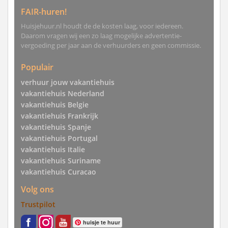
FAIR-huren!
Huisjehuur.nl houdt de de kosten laag, voor iedereen.
Daarom vragen wij een zo laag mogelijke advertentie-
vergoeding per jaar aan de verhuurders en geen commissie.
Populair
verhuur jouw vakantiehuis
vakantiehuis Nederland
vakantiehuis Belgie
vakantiehuis Frankrijk
vakantiehuis Spanje
vakantiehuis Portugal
vakantiehuis Italie
vakantiehuis Suriname
vakantiehuis Curacao
Volg ons
Trustpilot
huisje te huur