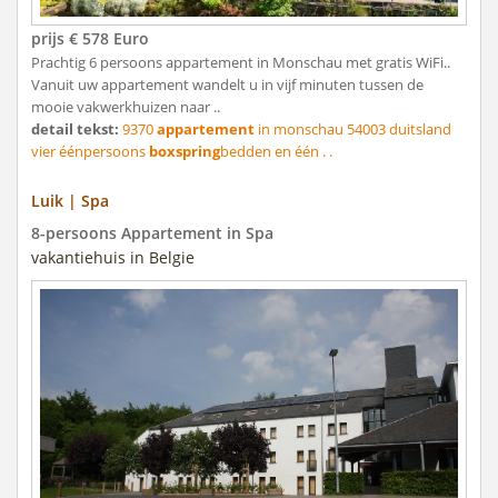
prijs € 578 Euro
Prachtig 6 persoons appartement in Monschau met gratis WiFi..
Vanuit uw appartement wandelt u in vijf minuten tussen de
mooie vakwerkhuizen naar ..
detail tekst:
9370
appartement
in monschau 54003 duitsland
vier éénpersoons
boxspring
bedden en één . .
Luik | Spa
8-persoons Appartement in Spa
vakantiehuis in Belgie