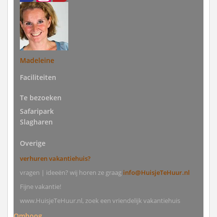
Madeleine
Faciliteiten
Te bezoeken
Safaripark
Slagharen
Overige
verhuren vakantiehuis?
vragen | ideeën? wij horen ze graag
info@HuisjeTeHuur.nl
Fijne vakantie!
www.HuisjeTeHuur.nl, zoek een vriendelijk vakantiehuis
Omhoog