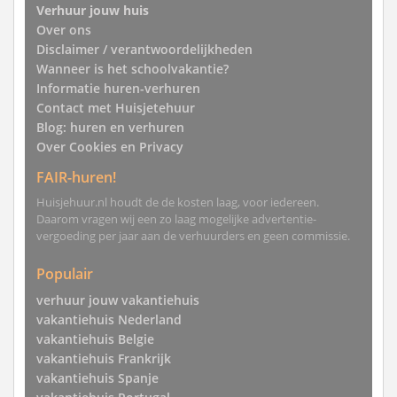
Verhuur jouw huis
Over ons
Disclaimer / verantwoordelijkheden
Wanneer is het schoolvakantie?
Informatie huren-verhuren
Contact met Huisjetehuur
Blog: huren en verhuren
Over Cookies en Privacy
FAIR-huren!
Huisjehuur.nl houdt de de kosten laag, voor iedereen.
Daarom vragen wij een zo laag mogelijke advertentie-
vergoeding per jaar aan de verhuurders en geen commissie.
Populair
verhuur jouw vakantiehuis
vakantiehuis Nederland
vakantiehuis Belgie
vakantiehuis Frankrijk
vakantiehuis Spanje