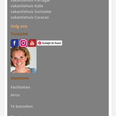
vakantiehuis Portugal
vakantiehuis Italie
vakantiehuis Suriname
vakantiehuis Curacao
Volg ons
Trustpilot
huisje te huur
Madeleine
Faciliteiten
Airco
Te bezoeken