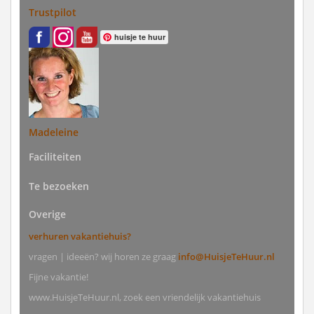
Trustpilot
huisje te huur
Madeleine
Faciliteiten
Te bezoeken
Overige
verhuren vakantiehuis?
vragen | ideeën? wij horen ze graag
info@HuisjeTeHuur.nl
Fijne vakantie!
www.HuisjeTeHuur.nl, zoek een vriendelijk vakantiehuis