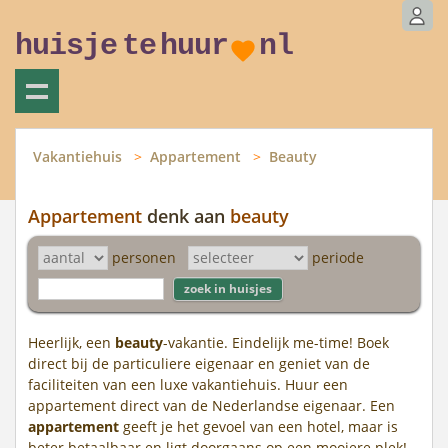
huisje
te
huur
nl
Vakantiehuis
Appartement
Beauty
Appartement
denk aan
beauty
personen
periode
Heerlijk, een
beauty
-vakantie. Eindelijk me-time! Boek
direct bij de particuliere eigenaar en geniet van de
faciliteiten van een luxe vakantiehuis. Huur een
appartement direct van de Nederlandse eigenaar. Een
appartement
geeft je het gevoel van een hotel, maar is
beter betaalbaar en ligt doorgaans op een mooiere plek!