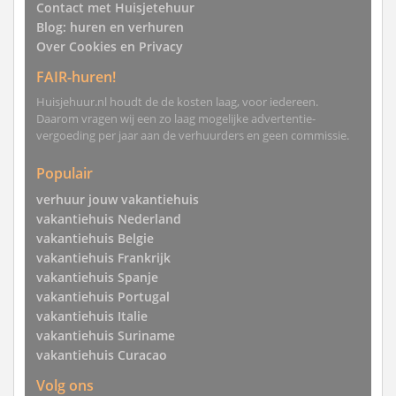
Contact met Huisjetehuur
Blog: huren en verhuren
Over Cookies en Privacy
FAIR-huren!
Huisjehuur.nl houdt de de kosten laag, voor iedereen.
Daarom vragen wij een zo laag mogelijke advertentie-
vergoeding per jaar aan de verhuurders en geen commissie.
Populair
verhuur jouw vakantiehuis
vakantiehuis Nederland
vakantiehuis Belgie
vakantiehuis Frankrijk
vakantiehuis Spanje
vakantiehuis Portugal
vakantiehuis Italie
vakantiehuis Suriname
vakantiehuis Curacao
Volg ons