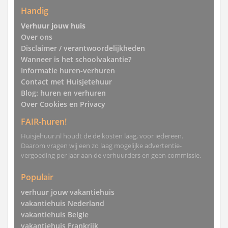
Handig
Verhuur jouw huis
Over ons
Disclaimer / verantwoordelijkheden
Wanneer is het schoolvakantie?
Informatie huren-verhuren
Contact met Huisjetehuur
Blog: huren en verhuren
Over Cookies en Privacy
FAIR-huren!
Huisjehuur.nl houdt de de kosten laag, voor iedereen.
Daarom vragen wij een zo laag mogelijke advertentie-
vergoeding per jaar aan de verhuurders en geen commissie.
Populair
verhuur jouw vakantiehuis
vakantiehuis Nederland
vakantiehuis Belgie
vakantiehuis Frankrijk