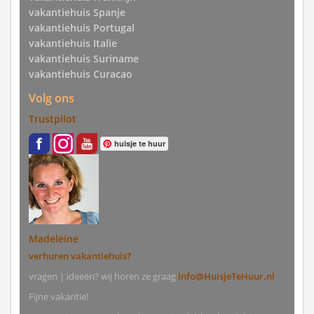
vakantiehuis Spanje
vakantiehuis Portugal
vakantiehuis Italie
vakantiehuis Suriname
vakantiehuis Curacao
Volg ons
Trustpilot
huisje te huur
Madeleine
verhuren vakantiehuis?
vragen | ideeën? wij horen ze graag
info@HuisjeTeHuur.nl
Fijne vakantie!