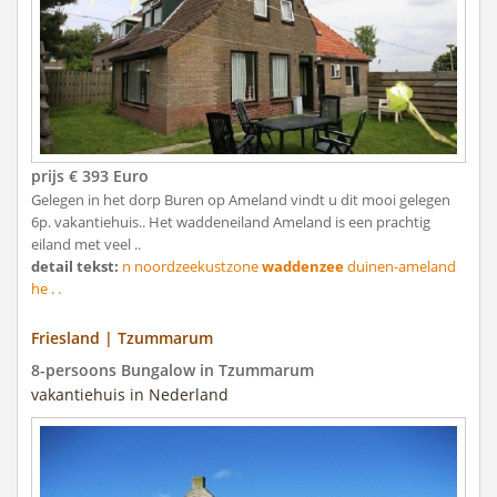
prijs € 393 Euro
Gelegen in het dorp Buren op Ameland vindt u dit mooi gelegen
6p. vakantiehuis.. Het waddeneiland Ameland is een prachtig
eiland met veel ..
detail tekst:
n noordzeekustzone
waddenzee
duinen-ameland
he . .
Friesland | Tzummarum
8-persoons Bungalow in Tzummarum
vakantiehuis in Nederland