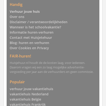
Handig
Verhuur jouw huis
Over ons
Disclaimer / verantwoordelijkheden
Wanneer is het schoolvakantie?
Informatie huren-verhuren
Contact met Huisjetehuur
Blog: huren en verhuren
Over Cookies en Privacy
FAIR-huren!
Huisjehuur.nl houdt de de kosten laag, voor iedereen.
Daarom vragen wij een zo laag mogelijke advertentie-
vergoeding per jaar aan de verhuurders en geen commissie.
Populair
verhuur jouw vakantiehuis
vakantiehuis Nederland
vakantiehuis Belgie
vakantiehuis Frankrijk