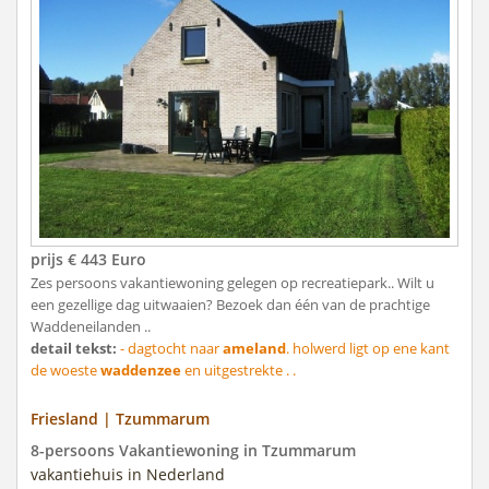
prijs € 443 Euro
Zes persoons vakantiewoning gelegen op recreatiepark.. Wilt u
een gezellige dag uitwaaien? Bezoek dan één van de prachtige
Waddeneilanden ..
detail tekst:
- dagtocht naar
ameland
. holwerd ligt op ene kant
de woeste
waddenzee
en uitgestrekte . .
Friesland | Tzummarum
8-persoons Vakantiewoning in Tzummarum
vakantiehuis in Nederland