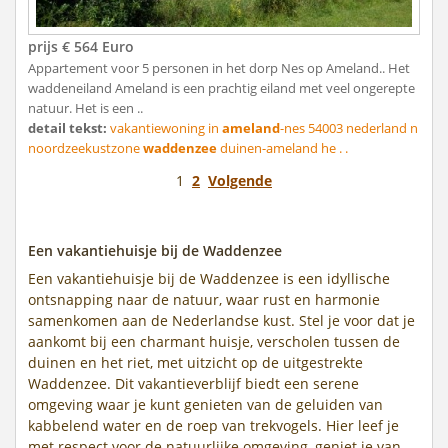
prijs € 564 Euro
Appartement voor 5 personen in het dorp Nes op Ameland.. Het
waddeneiland Ameland is een prachtig eiland met veel ongerepte
natuur. Het is een ..
detail tekst:
vakantiewoning in
ameland
-nes 54003 nederland n
noordzeekustzone
waddenzee
duinen-ameland he . .
1
2
Volgende
Een vakantiehuisje bij de Waddenzee
Een vakantiehuisje bij de Waddenzee is een idyllische
ontsnapping naar de natuur, waar rust en harmonie
samenkomen aan de Nederlandse kust. Stel je voor dat je
aankomt bij een charmant huisje, verscholen tussen de
duinen en het riet, met uitzicht op de uitgestrekte
Waddenzee. Dit vakantieverblijf biedt een serene
omgeving waar je kunt genieten van de geluiden van
kabbelend water en de roep van trekvogels. Hier leef je
met respect voor de natuurlijke omgeving, geniet je van