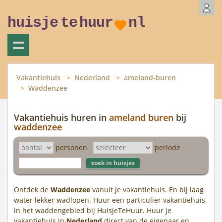
huisje
te
huur
nl
Vakantiehuis
Nederland
ameland-buren
Waddenzee
Vakantiehuis huren in
ameland buren
bij
waddenzee
personen
periode
Ontdek de
Waddenzee
vanuit je vakantiehuis. En bij laag
water lekker wadlopen. Huur een particulier vakantiehuis
in het waddengebied bij HuisjeTeHuur. Huur je
vakantiehuis in
Nederland
direct van de eigenaar en