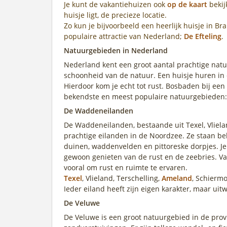
Je kunt de vakantiehuizen ook
op de kaart
bekij
huisje ligt, de precieze locatie.
Zo kun je bijvoorbeeld een heerlijk huisje in 
populaire attractie van Nederland;
De Efteling
.
Natuurgebieden in Nederland
Nederland kent een groot aantal prachtige natu
schoonheid van de natuur. Een huisje huren in
Hierdoor kom je echt tot rust. Bosbaden bij ee
bekendste en meest populaire natuurgebieden:
De Waddeneilanden
De Waddeneilanden, bestaande uit Texel, Vliela
prachtige eilanden in de Noordzee. Ze staan b
duinen, waddenvelden en pittoreske dorpjes. Je k
gewoon genieten van de rust en de zeebries. V
vooral om rust en ruimte te ervaren.
Texel
, Vlieland, Terschelling,
Ameland
, Schiermo
Ieder eiland heeft zijn eigen karakter, maar ui
De Veluwe
De Veluwe is een groot natuurgebied in de prov