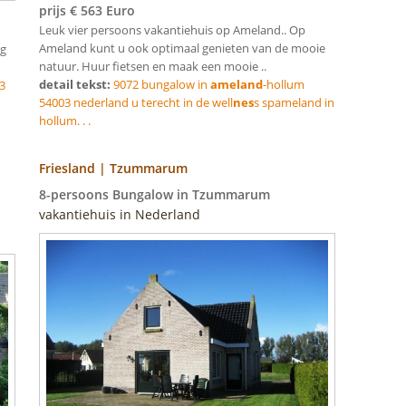
prijs € 563 Euro
Leuk vier persoons vakantiehuis op Ameland.. Op
Ameland kunt u ook optimaal genieten van de mooie
ig
natuur. Huur fietsen en maak een mooie ..
detail tekst:
9072 bungalow in
ameland
-hollum
3
54003 nederland u terecht in de well
nes
s spameland in
hollum. . .
Friesland | Tzummarum
8-persoons Bungalow in Tzummarum
vakantiehuis in Nederland