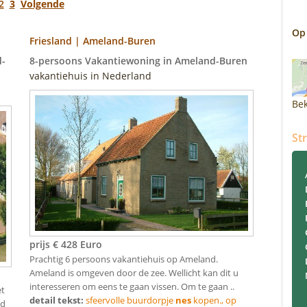
2
3
Volgende
Op
Friesland | Ameland-Buren
d-
8-persoons Vakantiewoning in Ameland-Buren
vakantiehuis in Nederland
Bek
St
prijs € 428 Euro
Prachtig 6 persoons vakantiehuis op Ameland.
Ameland is omgeven door de zee. Wellicht kan dit u
interesseren om eens te gaan vissen. Om te gaan ..
et
detail tekst:
sfeervolle buurdorpje
nes
kopen., op
nd