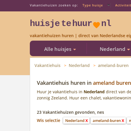
Vakantiehuizen zoeken op:
Type huisje
Activitei
huisje
te
huur
nl
vakantiehuizen huren | direct van Nederlandse ei
Alle huisjes
Nederland
Vakantiehuis
Nederland
ameland-buren
Vakantiehuis huren in
ameland buren
Huur je vakantiehuis in
Nederland
direct van de
zonnig Zeeland. Huur een chalet, vakantiewoning,
23 Vakantiehuizen gevonden, nes
Wis selectie
Nederland
X
ameland-buren
X