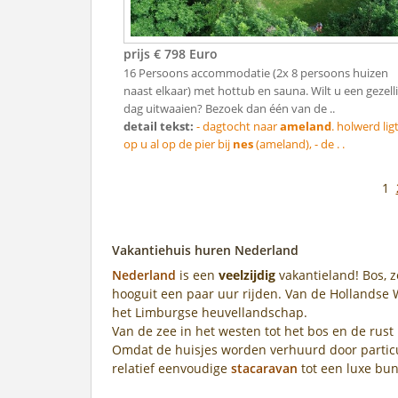
prijs € 798 Euro
16 Persoons accommodatie (2x 8 persoons huizen
naast elkaar) met hottub en sauna. Wilt u een gezell
dag uitwaaien? Bezoek dan één van de ..
detail tekst:
- dagtocht naar
ameland
. holwerd lig
op u al op de pier bij
nes
(ameland), - de . .
1
Vakantiehuis huren Nederland
Nederland
is een
veelzijdig
vakantieland! Bos, ze
hooguit een paar uur rijden. Van de Hollandse 
het Limburgse heuvellandschap.
Van de zee in het westen tot het bos en de rust 
Omdat de huisjes worden verhuurd door particul
relatief eenvoudige
stacaravan
tot een luxe bu