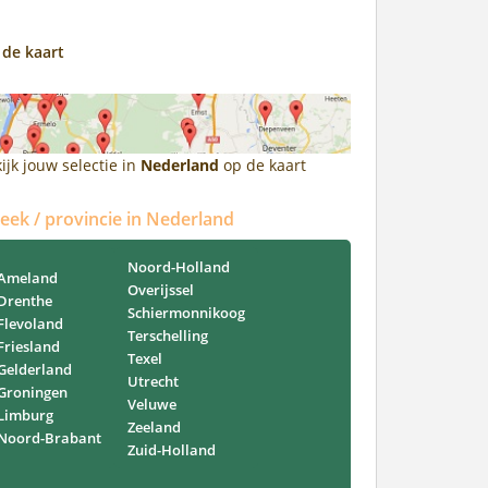
 de kaart
ijk jouw selectie in
Nederland
op de kaart
reek / provincie in Nederland
Noord-Holland
Ameland
Overijssel
Drenthe
Schiermonnikoog
Flevoland
Terschelling
Friesland
Texel
Gelderland
Utrecht
Groningen
Veluwe
Limburg
Zeeland
Noord-Brabant
Zuid-Holland