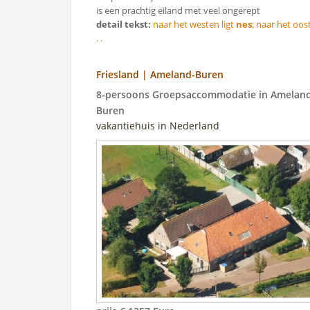
is een prachtig eiland met veel ongerept
detail tekst:
naar het westen ligt
nes
; naar het oos
. .
Friesland | Ameland-Buren
8-persoons Groepsaccommodatie in Amelan
Buren
vakantiehuis in Nederland