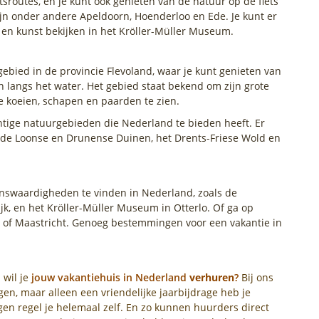
etsroutes, en je kunt ook genieten van de natuur op de fiets
jn onder andere Apeldoorn, Hoenderloo en Ede. Je kunt er
 en kunst bekijken in het Kröller-Müller Museum.
ebied in de provincie Flevoland, waar je kunt genieten van
n langs het water. Het gebied staat bekend om zijn grote
de koeien, schapen en paarden te zien.
chtige natuurgebieden die Nederland te bieden heeft. Er
ls de Loonse en Drunense Duinen, het Drents-Friese Wold en
ienswaardigheden te vinden in Nederland, zoals de
jk, en het Kröller-Müller Museum in Otterlo. Of ga op
 of Maastricht. Genoeg bestemmingen voor een vakantie in
 wil je
jouw vakantiehuis in Nederland
verhuren
?
Bij ons
en, maar alleen een vriendelijke jaarbijdrage heb je
en regel je helemaal zelf. En zo kunnen huurders direct