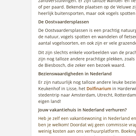
zandverstuivingen. Er zijn talloze wandel- en fi
of per paard. Bekende plaatsen op de Veluwe zi
heerlijk buitensporten, maar ook vogels spotten
De Oostvaardersplassen
De Oostvaardersplassen is een prachtig natuurg
de natuur, vogels spotten en wandelen of fietse
aantal vogelsoorten, en ook zijn er vele grazen
Dit zijn slechts enkele voorbeelden van de pra
zijn nog talloze andere prachtige plekken, zoa
de Biesbosch, die zeker een bezoek waard.
Bezienswaardigheden in Nederland
Er zijn natuurlijk nog talloze andere leuke bez
Keukenhof in Lisse, het
Dolfinarium
in Harderwi
stedentrip naar Amsterdam, Utrecht, Rotterdam
eigen land!
Jouw vakantiehuis in Nederland verhuren?
Heb je zelf een vakantiewoning in Nederland en
ben je welkom! Doordat wij geen commissie vrag
weinig kosten aan ons verhuurplatform. Boeking