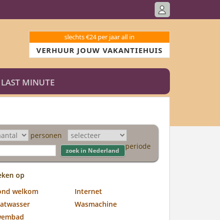
slechts €24 per jaar all in
VERHUUR JOUW VAKANTIEHUIS
LAST MINUTE
personen
periode
eken op
ond welkom
Internet
atwasser
Wasmachine
wembad