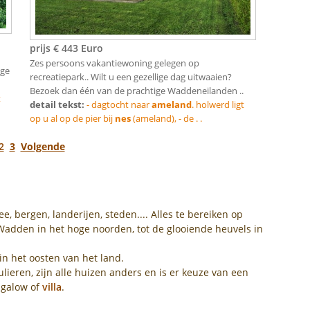
prijs € 443 Euro
Zes persoons vakantiewoning gelegen op
ige
recreatiepark.. Wilt u een gezellige dag uitwaaien?
Bezoek dan één van de prachtige Waddeneilanden ..
t
detail tekst:
- dagtocht naar
ameland
. holwerd ligt
op u al op de pier bij
nes
(ameland), - de . .
2
3
Volgende
e, bergen, landerijen, steden.... Alles te bereiken op
Wadden in het hoge noorden, tot de glooiende heuvels in
in het oosten van het land.
ieren, zijn alle huizen anders en is er keuze van een
ngalow of
villa
.