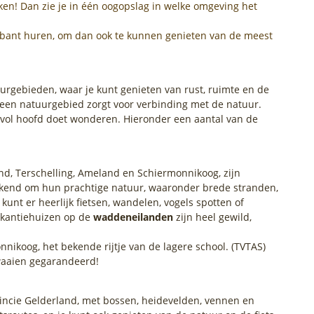
ken! Dan zie je in één oogopslag in welke omgeving het
Brabant huren, om dan ook te kunnen genieten van de meest
urgebieden, waar je kunt genieten van rust, ruimte en de
 een natuurgebied zorgt voor verbinding met de natuur.
n vol hoofd doet wonderen. Hieronder een aantal van de
nd, Terschelling, Ameland en Schiermonnikoog, zijn
ekend om hun prachtige natuur, waaronder brede stranden,
unt er heerlijk fietsen, wandelen, vogels spotten of
akantiehuizen op de
waddeneilanden
zijn heel gewild,
nnikoog, het bekende rijtje van de lagere school. (TVTAS)
twaaien gegarandeerd!
incie Gelderland, met bossen, heidevelden, vennen en