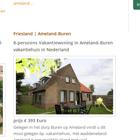
ameland . .
I
ten
Friesland | Ameland-Buren
d-
8-persoons Vakantiewoning in Ameland-Buren
vakantiehuis in Nederland
prijs € 393 Euro
Gelegen in het dorp Buren op Ameland vindt u dit
mooi gelegen 6p. vakantiehuis.. Het waddeneiland
Ameland is een prachtig eiland met veel ..