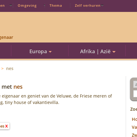
ten
Omgeving
Thema
Zelf verhuren
genaar
Europa
Afrika | Azië
nes
met
nes
 eigenaar en geniet van de Veluwe, de Friese meren of
 tiny house of vakantievilla.
Zo
H
nes
X
Va
Z