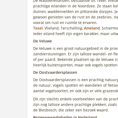
De Waddeneilanden, bestaande uit Texel, Vliela
prachtige eilanden in de Noordzee. Ze staan b
duinen, waddenvelden en pittoreske dorpjes. Je k
gewoon genieten van de rust en de zeebries. V
vooral om rust en ruimte te ervaren.
Texel
, Vlieland, Terschelling,
Ameland
, Schiermo
Ieder eiland heeft zijn eigen karakter, maar ui
De Veluwe
De Veluwe is een groot natuurgebied in de prov
zandverstuivingen. Er zijn talloze wandel- en fi
of per paard. Bekende plaatsen op de Veluwe zi
heerlijk buitensporten, maar ook vogels spotten
De Oostvaardersplassen
De Oostvaardersplassen is een prachtig natuurg
de natuur, vogels spotten en wandelen of fietse
aantal vogelsoorten, en ook zijn er vele grazen
Dit zijn slechts enkele voorbeelden van de pra
zijn nog talloze andere prachtige plekken, zoa
de Biesbosch, die zeker een bezoek waard.
Bezienswaardigheden in Nederland