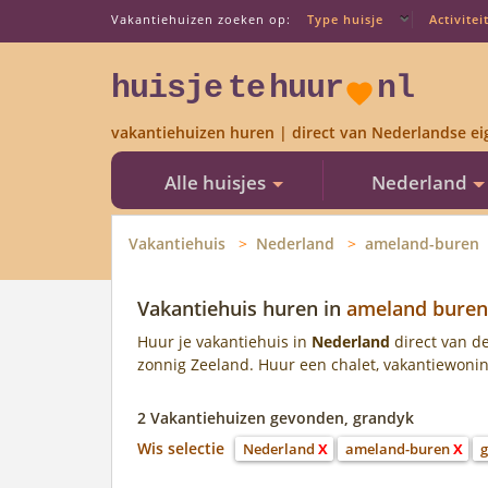
Vakantiehuizen zoeken op:
Type huisje
Activitei
huisje
te
huur
nl
vakantiehuizen huren | direct van Nederlandse ei
Alle huisjes
Nederland
Vakantiehuis
Nederland
ameland-buren
Vakantiehuis huren in
ameland buren
Huur je vakantiehuis in
Nederland
direct van de
zonnig Zeeland. Huur een chalet, vakantiewoning,
2 Vakantiehuizen gevonden, grandyk
Wis selectie
Nederland
X
ameland-buren
X