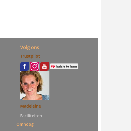
Volg ons
Trustpilot
huisje te huur
Madeleine
Faciliteiten
Omhoog