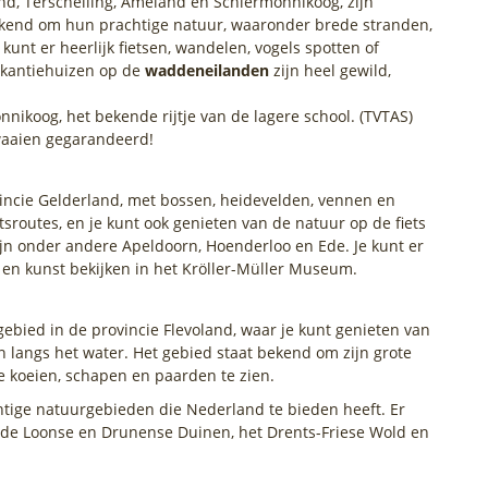
nd, Terschelling, Ameland en Schiermonnikoog, zijn
ekend om hun prachtige natuur, waaronder brede stranden,
unt er heerlijk fietsen, wandelen, vogels spotten of
akantiehuizen op de
waddeneilanden
zijn heel gewild,
nnikoog, het bekende rijtje van de lagere school. (TVTAS)
twaaien gegarandeerd!
incie Gelderland, met bossen, heidevelden, vennen en
etsroutes, en je kunt ook genieten van de natuur op de fiets
jn onder andere Apeldoorn, Hoenderloo en Ede. Je kunt er
 en kunst bekijken in het Kröller-Müller Museum.
ebied in de provincie Flevoland, waar je kunt genieten van
n langs het water. Het gebied staat bekend om zijn grote
de koeien, schapen en paarden te zien.
chtige natuurgebieden die Nederland te bieden heeft. Er
ls de Loonse en Drunense Duinen, het Drents-Friese Wold en