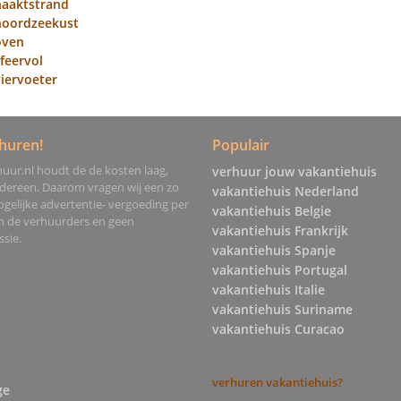
naaktstrand
 noordzeekust
oven
feervol
iervoeter
huren!
Populair
uur.nl houdt de de kosten laag,
verhuur jouw vakantiehuis
edereen. Daarom vragen wij een zo
vakantiehuis Nederland
gelijke advertentie- vergoeding per
vakantiehuis Belgie
an de verhuurders en geen
vakantiehuis Frankrijk
sie.
vakantiehuis Spanje
vakantiehuis Portugal
vakantiehuis Italie
vakantiehuis Suriname
vakantiehuis Curacao
verhuren vakantiehuis?
ge