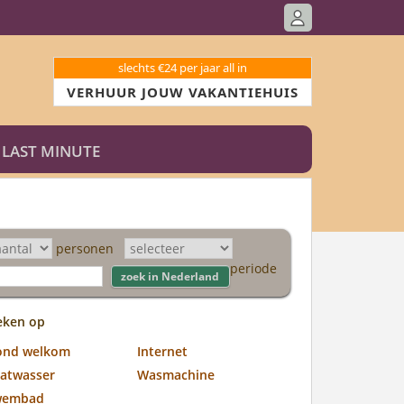
slechts €24 per jaar all in
VERHUUR JOUW VAKANTIEHUIS
LAST MINUTE
personen
periode
eken op
ond welkom
Internet
atwasser
Wasmachine
wembad