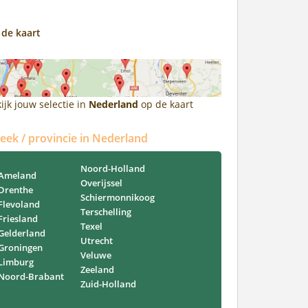
 de kaart
ijk jouw selectie in
Nederland
op de kaart
reek / provincie in Nederland
Noord-Holland
Ameland
Overijssel
Drenthe
Schiermonnikoog
Flevoland
Terschelling
Friesland
Texel
Gelderland
Utrecht
Groningen
Veluwe
Limburg
Zeeland
Noord-Brabant
Zuid-Holland