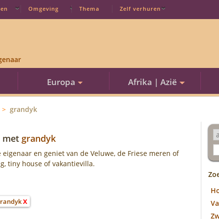
ten
Omgeving
Thema
Zelf verhuren
genaar
Europa
Afrika | Azië
grandyk
met
grandyk
 eigenaar en geniet van de Veluwe, de Friese meren of
 tiny house of vakantievilla.
Zo
H
grandyk
X
Va
Z